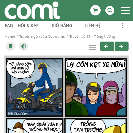
FAQ – HỎI & ĐÁP
GIỎ HÀNG
LIÊN HỆ
Home
Truyện ngắn của Catrooms
Truyện số 83 - Trống trường