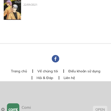
22/09/2021
Trang chủ
Về chúng tôi
Điều khoản sử dụng
Hỏi & Đáp
Liên hệ
COMI © 2024 Comicola - Nền tảng truyện tranh bản quyền duy nhất tại
Việt Nam.
Cơ quan chủ quản: Công ty Cổ phần Comicola
Giấy xác nhận Đăng ký hoạt động phát hành Xuất bản phẩm điện tử số
2700/XN-CXBIPH do Cục Xuất bản, In và Phát hành cấp ngày 01/06/2022
Comi
Giấy Đăng kí kinh doanh số 0313105297 do Sở Kế hoạch và Đầu tư thành
OPEN