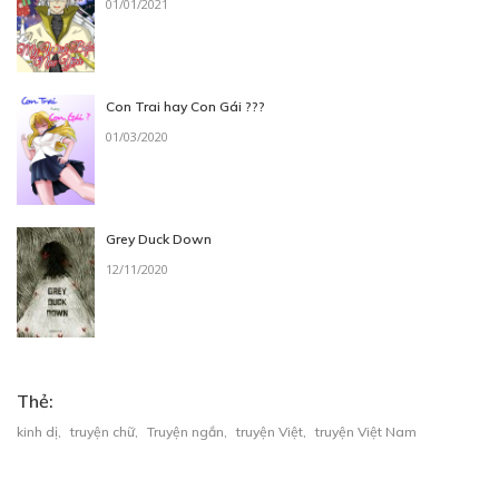
01/01/2021
Free
6
30/06/2022
Con Trai hay Con Gái ???
01/03/2020
Free
Grey Duck Down
7
12/11/2020
30/06/2022
Thẻ:
Free
kinh dị
,
truyện chữ
,
Truyện ngắn
,
truyện Việt
,
truyện Việt Nam
8
30/06/2022