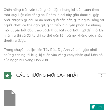
Chốn hồng trần vốn tưởng hỗn độn nhưng lại luôn tuân theo
một quy luật của riêng nó. Phàm là đời này gặp được ai, gặp
phải chuyện gì, đều là do nhân quả dẫn dắt, giữa người sống và
người chết, có thể gặp gỡ, giao tiếp là duyên phận. Có những
mối duyên bắt đầu theo cách thật bất ngờ, bất ngờ đến nỗi khi
nhận ra thì cả đời ta chỉ có thể gắn liền với nó, không cách nào
thoát ra được.
Trong chuyến du lịch lên Tây Bắc, Dạ Ánh vô tình gặp phải
những con người kì lạ, bị cuốn vào vòng xoáy nhân quả luân hồi
của ngọn núi Vong Hồn kì bí…
CÁC CHƯƠNG MỚI CẬP NHẬT
Free