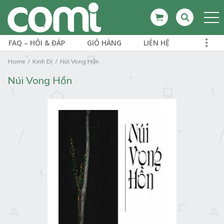
FAQ – HỎI & ĐÁP
GIỎ HÀNG
LIÊN HỆ
Home
Kinh Dị
Núi Vong Hồn
Núi Vong Hồn