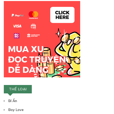
Free
9
30/06/2022
Free
10
THỂ LOẠI
30/06/2022
Bí Ẩn
Boy Love