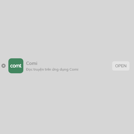
2021
2020
2019
2018
2017
2016
2014
2011
2005
1/11/2020
Comi
OPEN
Đọc truyện trên ứng dụng Comi
Trang chủ
Về chúng tôi
Điều khoản sử dụng
Hỏi & Đáp
Liên hệ
COMI © 2024 Comicola - Nền tảng truyện tranh bản quyền duy nhất tại
Việt Nam.
Cơ quan chủ quản: Công ty Cổ phần Comicola
Giấy xác nhận Đăng ký hoạt động phát hành Xuất bản phẩm điện tử số
2700/XN-CXBIPH do Cục Xuất bản, In và Phát hành cấp ngày 01/06/2022
Giấy Đăng kí kinh doanh số 0313105297 do Sở Kế hoạch và Đầu tư thành