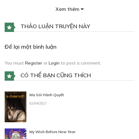
Xem thêm
THẢO LUẬN TRUYỆN NÀY
Free
4
Để lại một bình luận
30/06/2022
You must
Register
or
Login
to post a comment.
CÓ THỂ BẠN CŨNG THÍCH
Free
Ma Sói Hành Quyết
5
02/04/2021
30/06/2022
My Wish Before New Year