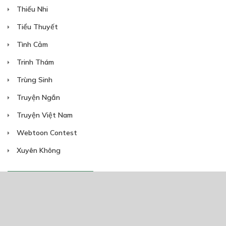
Thiếu Nhi
Tiểu Thuyết
Tình Cảm
Trinh Thám
Trùng Sinh
Truyện Ngắn
Truyện Việt Nam
Webtoon Contest
Xuyên Không
NĂM PHÁT HÀNH
Giáp Hồng My
7/2020
5
24/05/2021
2025
2024
2023
2022