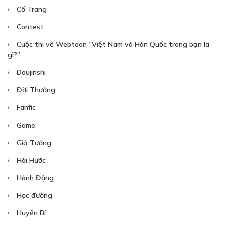
Cổ Trang
Free
Contest
11
Cuộc thi vẽ Webtoon “Việt Nam và Hàn Quốc trong bạn là
30/06/2022
gì?”
Doujinshi
Đời Thường
Fanfic
Game
Giả Tưởng
Hài Hước
Hành Động
Học đường
Huyền Bí