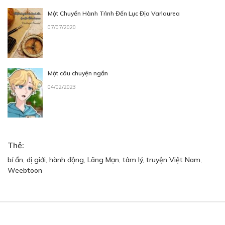
Một Chuyến Hành Trình Đến Lục Địa Varlaurea
07/07/2020
Một câu chuyện ngắn
04/02/2023
Thẻ:
bí ẩn
,
dị giới
,
hành động
,
Lãng Mạn
,
tâm lý
,
truyện Việt Nam
,
Weebtoon