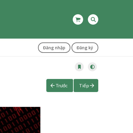
Đăng nhập
Đăng ký
Trước
Tiếp