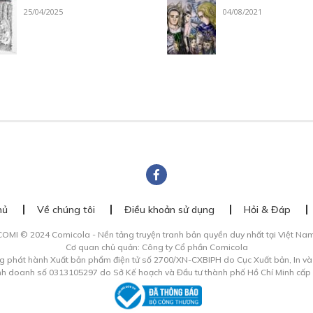
25/04/2025
04/08/2021
hủ
Về chúng tôi
Điều khoản sử dụng
Hỏi & Đáp
COMI © 2024 Comicola - Nền tảng truyện tranh bản quyền duy nhất tại Việt Nam
Cơ quan chủ quản: Công ty Cổ phần Comicola
g phát hành Xuất bản phẩm điện tử số 2700/XN-CXBIPH do Cục Xuất bản, In v
inh doanh số 0313105297 do Sở Kế hoạch và Đầu tư thành phố Hồ Chí Minh cấp