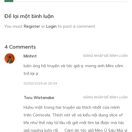
Để lại một bình luận
You must
Register
or
Login
to post a comment.
4 Comments
Minhnt
ĐĂNG NHẬP ĐỂ BÌNH LUẬN
luôn ủng hộ truyện và tác giả ạ. mong anh Mèo sớm
trở lại ạ
01/02/2019 at 15:04
Toru Watanabe
ĐĂNG NHẬP ĐỂ BÌNH LUẬN
Huhu một trong hai truyện ưa thích nhất của mình
trên Comicola. Thích nét vẽ và kiểu nội dung slice of
life như thế này từ lâu rồi giờ mới tìm lại được mà tác
giả ngưng luôn rồi Cám ơn tác giả Mèo Ú Sáu Múi vì