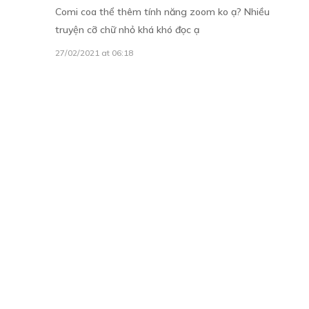
Ko cứ phải dí sát mắt nhìn cảm giác khó chịu vô cùng
25/07/2021 at 23:29
Nhung Gip
ĐĂNG NHẬP ĐỂ BÌNH LUẬN
Comi coa thể thêm tính năng zoom ko ạ? Nhiều
truyện cỡ chữ nhỏ khá khó đọc ạ
27/02/2021 at 06:18
CÓ THỂ BẠN CŨNG THÍCH
Phi Thăng Thần Giới- Lục Thiên Tử
16/09/2024