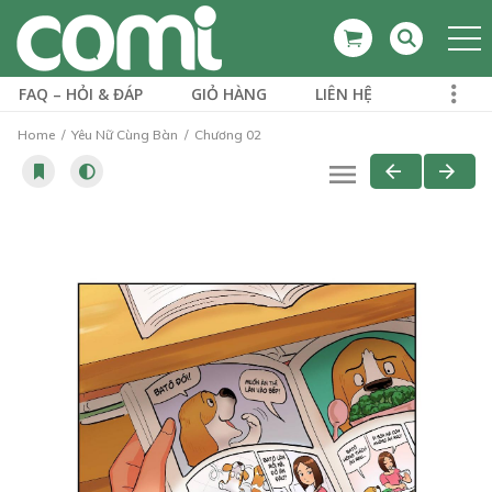
FAQ – HỎI & ĐÁP
GIỎ HÀNG
LIÊN HỆ
Home
Yêu Nữ Cùng Bàn
Chương 02