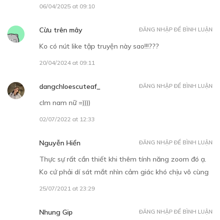
14/08/2025 at 14:01
Lead Linn
ĐĂNG NHẬP ĐỂ BÌNH LUẬN
Rồi nhé, otp Nam Nữ cực riu =)))))
06/04/2025 at 09:10
Cừu trên mây
ĐĂNG NHẬP ĐỂ BÌNH LUẬN
Ko có nút like tập truyện này sao!!!???
20/04/2024 at 09:11
dangchloescuteaf_
ĐĂNG NHẬP ĐỂ BÌNH LUẬN
clm nam nữ =))))
02/07/2022 at 12:33
Nguyễn Hiển
ĐĂNG NHẬP ĐỂ BÌNH LUẬN
Thực sự rất cần thiết khi thêm tính năng zoom đó ạ.