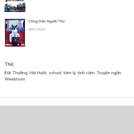
Công Dân Người Thú
08/01/2023
Thẻ:
Đời Thường
,
Hài Hước
,
school
,
tâm lý
,
tình cảm
,
Truyện ngắn
,
Weebtoon
Trang chủ
Về chúng tôi
Điều khoản sử dụng