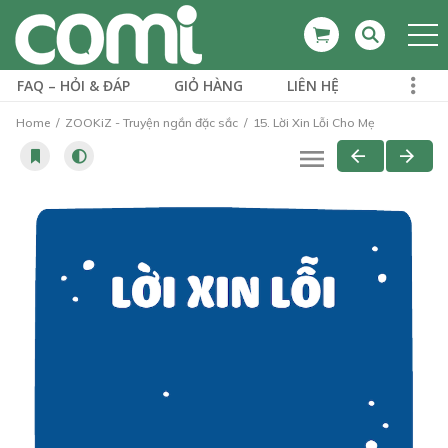
FAQ – HỎI & ĐÁP
GIỎ HÀNG
LIÊN HỆ
Home
ZOOKiZ - Truyện ngắn đặc sắc
15. Lời Xin Lỗi Cho Mẹ