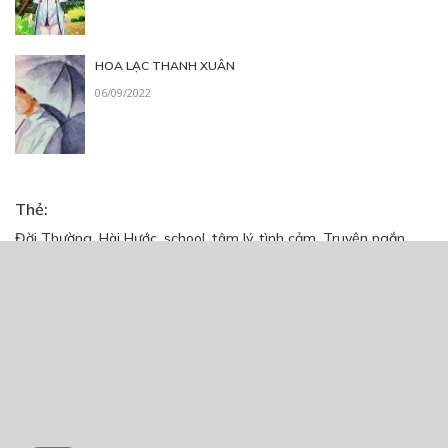
HOA LẠC THANH XUÂN
06/09/2022
Thẻ:
Đời Thường
,
Hài Hước
,
school
,
tâm lý
,
tình cảm
,
Truyện ngắn
,
Weebtoon
Trang chủ
Về chúng tôi
Điều khoản sử dụng