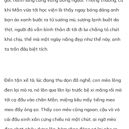
góc hành lang càng vắng bóng người. Thông thường, cứ
khi Mẫn vừa tới học viện là thấy ngay bóng dáng anh
bạn áo xanh bước ra từ sương mù, sương lạnh buốt da
thịt, người đó vẫn bình thản đi tới đi lui chẳng tỏ chút
khó chịu, thế mà một ngày nắng đẹp như thế này, anh
ta trốn đâu biệt tích.
Đến tận xế tà, lúc đang thu dọn đồ nghề, con mèo lông
đen lại mò ra, nó lăn qua lăn lại trước bệ xi măng rồi mò
tới cạ đầu vào chân Mẫn, miệng kêu mấy tiếng meo
meo đầy ỏng ẹo. Thấy con mèo cũng ngoan, cậu vò vò
cái đầu xinh xắn cưng chiều nó một chút, ai ngờ mèo