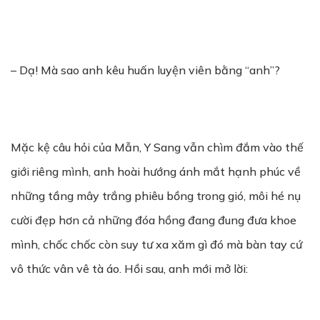
– Dạ! Mà sao anh kêu huấn luyện viên bằng “anh”?
Mặc kệ câu hỏi của Mẫn, Y Sang vẫn chìm đắm vào thế
giới riêng mình, anh hoài hướng ánh mắt hạnh phúc về
những tầng mây trắng phiêu bồng trong gió, môi hé nụ
cười đẹp hơn cả những đóa hồng đang đung đưa khoe
mình, chốc chốc còn suy tư xa xăm gì đó mà bàn tay cứ
vô thức vân vê tà áo. Hồi sau, anh mới mở lời: