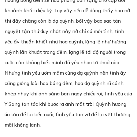
hoàng bóng đêm sẽ hào phóng ban tặng cho cặp đôi
khoảnh khắc diệu kỳ. Tuy vậy nếu dễ dàng thấy hoa nở
thì đấy chẳng còn là dạ quỳnh, bởi vậy bao sao tàn
nguyệt tận thứ duy nhất nảy nở chỉ có mối tình, tình
yêu ấy thuần khiết như hoa quỳnh, lặng lẽ như hương
quỳnh lẩn khuất trong đêm, lặng lẽ tới độ người trong
cuộc còn không biết mình đã yêu nhau từ thuở nào.
Nhưng tình yêu ươm mầm cùng dạ quỳnh nên tình ấy
cũng giống loài hoa bóng đêm, hoa dạ quỳnh rũ cánh
khép nhụy khi ánh sáng ban ngày chiếu rọi, tình yêu của
Y Sang tan tác khi bước ra ánh mặt trời. Quỳnh hương
úa tàn để lại tiếc nuối, tình yêu tan vỡ để lại vết thương
mãi không lành.