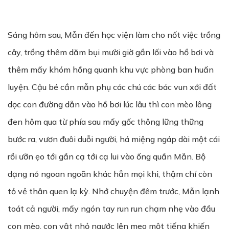
Sáng hôm sau, Mẫn đến học viện làm cho nốt việc trồng
cây, trồng thêm dăm bụi mười giờ gần lối vào hồ bơi và
thêm mấy khóm hồng quanh khu vực phòng ban huấn
luyện. Cậu bé cần mẫn phụ các chú các bác vun xới đất
dọc con đường dẫn vào hồ bơi lúc lâu thì con mèo lông
đen hôm qua từ phía sau mấy gốc thông lững thững
bước ra, vươn đuôi duỗi người, há miệng ngáp dài một cái
rồi ưỡn ẹo tới gần cạ tới cạ lui vào ống quần Mẫn. Bộ
dạng nó ngoan ngoãn khác hẳn mọi khi, thậm chí còn
tỏ vẻ thân quen lạ kỳ. Nhớ chuyện đêm trước, Mẫn lạnh
toát cả người, mấy ngón tay run run chạm nhẹ vào đầu
con mèo, con vật nhỏ ngước lên meo một tiếng khiến