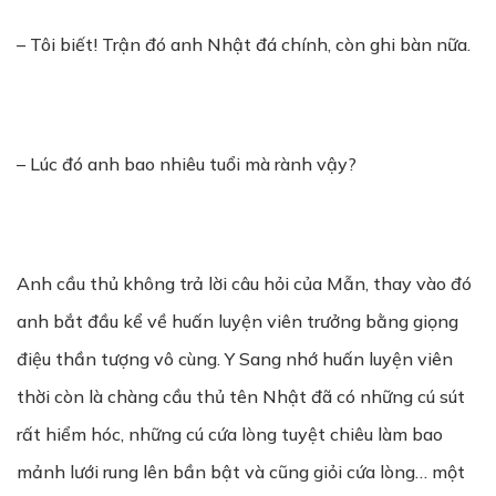
– Tôi biết! Trận đó anh Nhật đá chính, còn ghi bàn nữa.
– Lúc đó anh bao nhiêu tuổi mà rành vậy?
Anh cầu thủ không trả lời câu hỏi của Mẫn, thay vào đó
anh bắt đầu kể về huấn luyện viên trưởng bằng giọng
điệu thần tượng vô cùng. Y Sang nhớ huấn luyện viên
thời còn là chàng cầu thủ tên Nhật đã có những cú sút
rất hiểm hóc, những cú cứa lòng tuyệt chiêu làm bao
mảnh lưới rung lên bần bật và cũng giỏi cứa lòng… một