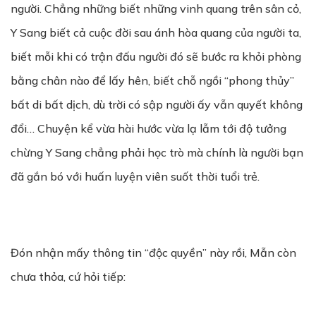
người. Chẳng những biết những vinh quang trên sân cỏ,
Y Sang biết cả cuộc đời sau ánh hòa quang của người ta,
biết mỗi khi có trận đấu người đó sẽ bước ra khỏi phòng
bằng chân nào để lấy hên, biết chỗ ngồi “phong thủy”
bất di bất dịch, dù trời có sập người ấy vẫn quyết không
đổi… Chuyện kể vừa hài hước vừa lạ lẫm tới độ tưởng
chừng Y Sang chẳng phải học trò mà chính là người bạn
đã gắn bó với huấn luyện viên suốt thời tuổi trẻ.
Đón nhận mấy thông tin “độc quyền” này rồi, Mẫn còn
chưa thỏa, cứ hỏi tiếp: