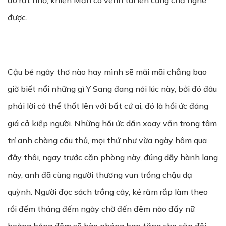
đó rất nhỏ, khiến Mẫn có vểnh tai lên cũng chả nghe
được.
Cậu bé ngây thơ nào hay mình sẽ mãi mãi chẳng bao
giờ biết nổi những gì Y Sang đang nói lúc này, bởi đó đâu
phải lời có thể thốt lên với bất cứ ai, đó là hồi ức đáng
giá cả kiếp người. Những hồi ức dần xoay vần trong tâm
trí anh chàng cầu thủ, mọi thứ như vừa ngày hôm qua
đây thôi, ngay trước căn phòng này, đúng dãy hành lang
này, anh đã cùng người thương vun trồng chậu dạ
quỳnh. Người đọc sách trồng cây, kẻ răm rắp làm theo
rồi đếm tháng đếm ngày chờ đến đêm nào đấy nữ