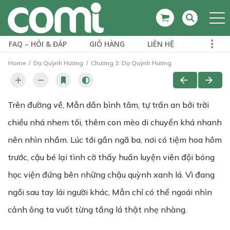
FAQ – HỎI & ĐÁP
GIỎ HÀNG
LIÊN HỆ
Home
Dạ Quỳnh Hương
Chương 3: Dạ Quỳnh Hương
Trên đường về, Mẫn dần bình tâm, tự trấn an bởi trời
chiều nhá nhem tối, thêm con mèo di chuyển khá nhanh
nên nhìn nhầm. Lúc tới gần ngã ba, nơi có tiệm hoa hôm
trước, cậu bé lại tình cờ thấy huấn luyện viên đội bóng
học viện đứng bên những chậu quỳnh xanh lá. Vì đang
ngồi sau tay lái người khác, Mẫn chỉ có thể ngoái nhìn
cảnh ông ta vuốt từng tầng lá thật nhẹ nhàng.