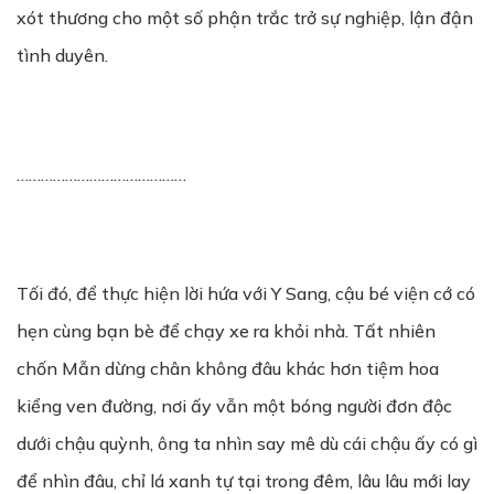
xót thương cho một số phận trắc trở sự nghiệp, lận đận
tình duyên.
……………………………………
Tối đó, để thực hiện lời hứa với Y Sang, cậu bé viện cớ có
hẹn cùng bạn bè để chạy xe ra khỏi nhà. Tất nhiên
chốn Mẫn dừng chân không đâu khác hơn tiệm hoa
kiểng ven đường, nơi ấy vẫn một bóng người đơn độc
dưới chậu quỳnh, ông ta nhìn say mê dù cái chậu ấy có gì
để nhìn đâu, chỉ lá xanh tự tại trong đêm, lâu lâu mới lay