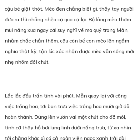
cậu bé giật thót. Mèo đen chẳng biết gì, thấy tay người
đưa ra thì nhõng nhẽo cạ qua cạ lại. Bộ lông mèo thơm
mùi nắng xua ngay cái suy nghĩ về ma quỷ trong Mẫn,
nhằm chắc chắn thêm, cậu còn bế con mèo lên ngắm
nghía thật kỹ, tận lúc xác nhận được mèo vẫn sống mới
nhẹ nhõm đôi chút.
Lắc lắc đầu trấn tĩnh vài phút, Mẫn quay lại với công
việc trồng hoa, tới ban trưa việc trồng hoa mười giờ đã
hoàn thành. Đứng lên vươn vai một chút cho đỡ mỏi,
tình cờ thấy hồ bơi lung linh dưới nắng trưa, từ xa nhìn
tới chẳng khác gì có cả ngàn viên ngọc xanh trải dài