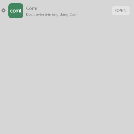
Comi
OPEN
Đọc truyện trên ứng dụng Comi
– Tặng người yêu hả? Nếu đã yêu thì yêu cho chân
thành, đừng hờ hững coi chừng mang tội. – Huấn luyện
viên chùng giọng nói.
Biết người ta hiểu lầm nhưng chiếc xe Mẫn gọi vừa đúng
lúc trờ tới, không có thời gian giải thích, cậu cứ vậy nhảy
lên xe và khuất bóng dần dưới ánh đèn đường. Cả vỉa
hè vắng lặng chỉ còn huấn luyện viên rảo bước cô đơn,
đôi chân đi vô thức, đầu óc lạc về tận quá khứ xa xôi,
trong quá khứ đó ông vẫn là chàng cầu thủ trẻ tuổi từ