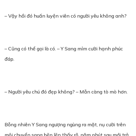
– Vậy hồi đó huấn luyện viên có người yêu không anh?
– Cũng có thể gọi là có. – Y Sang mỉm cười hạnh phúc
đáp.
– Người yêu chú đó đẹp không? – Mẫn càng tò mò hơn.
Bỗng nhiên Y Sang ngượng ngùng ra mặt, nụ cười trên
môi chuyển sang bẽn lẽn thấy rõ, năm phút sau mới trả