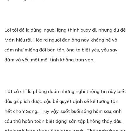
Lời tới đó là dừng, người lặng thinh quay đi, nhưng đủ để
Mẫn hiểu rồi. Hóa ra người đàn ông này không hề vô
cảm như miệng đời bàn tán, ông ta biết yêu, yêu say
đắm và yêu một mối tình không trọn vẹn.
Tất cả chỉ là phỏng đoán nhưng nghĩ thông tin này biết
đâu giúp ích được, cậu bé quyết định sẽ kể tường tận
hết cho Y Sang… Tuy vậy, suốt buổi sáng hôm sau, anh
cầu thủ hoàn toàn biệt dạng, sân tập không thấy đâu,