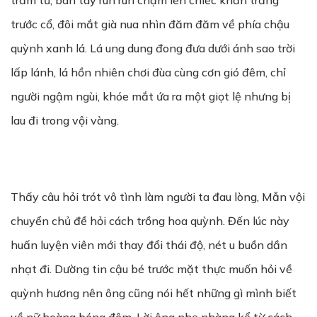
trầm tư, bàn tay run run chạm lên chiếc khăn trắng
trước cổ, đôi mắt già nua nhìn đăm đăm về phía chậu
quỳnh xanh lá. Lá ung dung đong đưa dưới ánh sao trời
lấp lánh, lá hồn nhiên chơi đùa cùng cơn gió đêm, chỉ
người ngậm ngùi, khóe mắt ứa ra một giọt lệ nhưng bị
lau đi trong vội vàng.
Thấy câu hỏi trót vô tình làm người ta đau lòng, Mẫn vội
chuyển chủ đề hỏi cách trồng hoa quỳnh. Đến lúc này
huấn luyện viên mới thay đổi thái độ, nét u buồn dần
nhạt đi. Dường tin cậu bé trước mặt thực muốn hỏi về
quỳnh hương nên ông cũng nói hết những gì mình biết