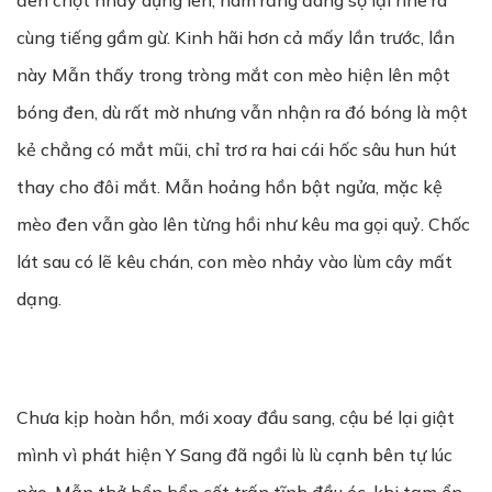
đen chợt nhảy dựng lên, hàm răng đáng sợ lại nhe ra
cùng tiếng gầm gừ. Kinh hãi hơn cả mấy lần trước, lần
này Mẫn thấy trong tròng mắt con mèo hiện lên một
bóng đen, dù rất mờ nhưng vẫn nhận ra đó bóng là một
kẻ chẳng có mắt mũi, chỉ trơ ra hai cái hốc sâu hun hút
thay cho đôi mắt. Mẫn hoảng hồn bật ngửa, mặc kệ
mèo đen vẫn gào lên từng hồi như kêu ma gọi quỷ. Chốc
lát sau có lẽ kêu chán, con mèo nhảy vào lùm cây mất
dạng.
Chưa kịp hoàn hồn, mới xoay đầu sang, cậu bé lại giật
mình vì phát hiện Y Sang đã ngồi lù lù cạnh bên tự lúc