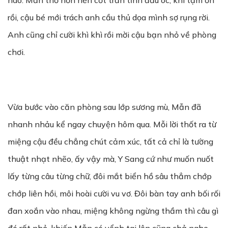
nào. Mẫn thở hổn hển cốt trấn tĩnh đầu óc, khi tạm ổn
rồi, cậu bé mới trách anh cầu thủ dọa mình sợ rụng rời.
Anh cũng chỉ cười khì khì rồi mời cậu bạn nhỏ về phòng
chơi.
Vừa bước vào căn phòng sau lớp sương mù, Mẫn đã
nhanh nhảu kể ngay chuyện hôm qua. Mỗi lời thốt ra từ
miệng cậu đều chẳng chút cảm xúc, tất cả chỉ là tường
thuật nhạt nhẽo, ấy vậy mà, Y Sang cứ như muốn nuốt
lấy từng câu từng chữ, đôi mắt biển hồ sâu thẳm chớp
chớp liên hồi, môi hoài cười vu vơ. Đôi bàn tay anh bối rối
đan xoắn vào nhau, miệng không ngừng thầm thì câu gì