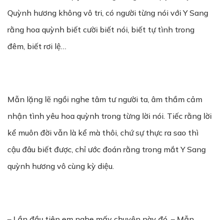
Quỳnh hương không vô tri, có người từng nói với Y Sang
rằng hoa quỳnh biết cười biết nói, biết tự tình trong
đêm, biết rơi lệ…
Mẫn lặng lẽ ngồi nghe tâm tư người ta, âm thầm cảm
nhận tình yêu hoa quỳnh trong từng lời nói. Tiếc rằng lời
kể muôn đời vẫn là kể mà thôi, chứ sự thực ra sao thì
cậu đâu biết được, chỉ ước đoán rằng trong mắt Y Sang
quỳnh hương vô cùng kỳ diệu.
– Lần đầu tiên em nghe mấy chuyện này đó. – Mẫn