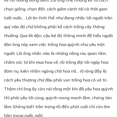
về nữ hoàng bóng đêm. Lời ông nhẹ nhàng kể từ cách
chọn giống, chọn đất, cách giâm cành tới cả thời gian
tưới nước… Lời ân tình thể như đang nhắc tới người trân
quý nào đó chứ không phải kể cách trồng cây thông
thường. Qua lời dặn, cậu bé đủ thông minh để hiểu người
đàn ông này xem việc trồng hoa quỳnh như yêu một
người. Lời ông nhắc nào là những nâng niu, quan tâm,
chăm sóc từ khi mua hoa về, rồi trông đợi tới ngày hoa
đơm nụ, kiên nhẫn ngóng chờ hoa nở… rõ ràng đấy là
cách yêu thương chứ đâu phải vun trồng hoa cỏ vô tri.
Thậm chí ông ấy còn nói rằng một khi đã yêu hoa quỳnh
thì phải yêu tới cùng, quỳnh mong manh lắm, chóng tàn
lắm, không biết trân trọng rồi đến phút cuối chỉ còn ôm
hận trong nước mắt.