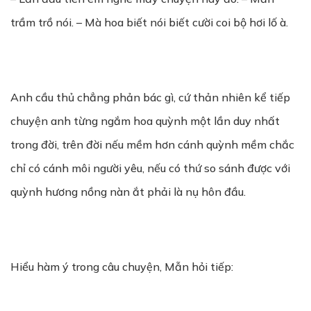
trầm trồ nói. – Mà hoa biết nói biết cười coi bộ hơi lố à.
Anh cầu thủ chẳng phản bác gì, cứ thản nhiên kể tiếp
chuyện anh từng ngắm hoa quỳnh một lần duy nhất
trong đời, trên đời nếu mềm hơn cánh quỳnh mềm chắc
chỉ có cánh môi người yêu, nếu có thứ so sánh được với
quỳnh hương nồng nàn ắt phải là nụ hôn đầu.
Hiểu hàm ý trong câu chuyện, Mẫn hỏi tiếp: