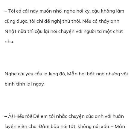
– Tôi có cái này muốn nhờ, nghe hơi kỳ, cậu không làm
cũng được, tôi chỉ đề nghị thử thôi. Nếu có thấy anh
Nhật nữa thì cậu lại nói chuyện với người ta một chút
nha.
Nghe cái yêu cầu lạ lùng đó, Mẫn hơi bất ngờ nhưng vội
bình tĩnh lại ngay.
– À! Hiểu rồi! Để em tới nhắc chuyện của anh với huấn
luyện viên cho. Đảm bảo nói tốt, không nói xấu. – Mẫn