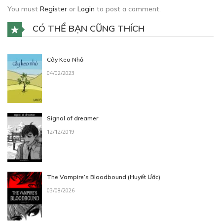
(PHẦN 3)
You must
Register
or
Login
to post a comment.
07/07/2020
CÓ THỂ BẠN CŨNG THÍCH
Cây Keo Nhỏ
04/02/2023
Free
NHỮNG DÂN TỘC Ở LỤC ĐỊA VARLAUREA
(PHẦN 4)
Signal of dreamer
07/07/2020
12/12/2019
The Vampire’s Bloodbound (Huyết Ước)
Free
03/08/2026
NHỮNG DÂN TỘC Ở LỤC ĐỊA VARLAUREA
(PHẦN 5)