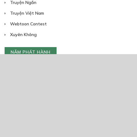
Truyện Ngắn
Truyện Việt Nam
Webtoon Contest
Xuyên Không
NĂM PHÁT HÀNH
Giáp Hồng My
7/2020
5
24/05/2021
2025
2024
2023
2022
2021
2020
2019
2018
2017
2016
2014
2011
2005
1/11/2020