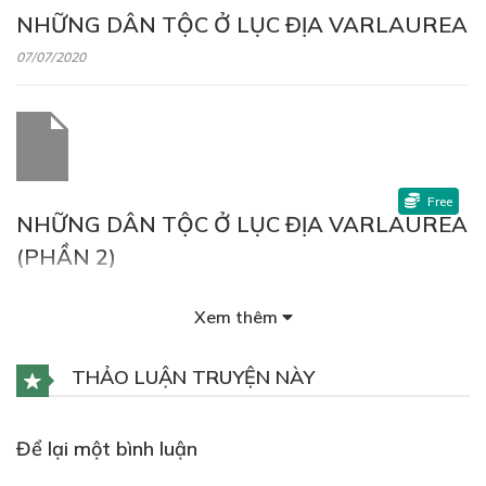
NHỮNG DÂN TỘC Ở LỤC ĐỊA VARLAUREA
07/07/2020
Free
NHỮNG DÂN TỘC Ở LỤC ĐỊA VARLAUREA
(PHẦN 2)
07/07/2020
Xem thêm
THẢO LUẬN TRUYỆN NÀY
Free
Để lại một bình luận
NHỮNG DÂN TỘC Ở LỤC ĐỊA VARLAUREA