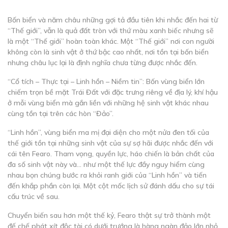
Bốn biển và năm châu những gợi tả đầu tiên khi nhắc đến hai từ
“Thế giới”, vẫn là quả đất tròn với thứ màu xanh biếc nhưng sẽ
là một “Thế giới” hoàn toàn khác. Một “Thế giới” nơi con người
không còn là sinh vật ở thứ bậc cao nhất, nơi tồn tại bốn biển
nhưng châu lục lại là định nghĩa chưa từng được nhắc đến.
“Cổ tích – Thực tại – Linh hồn – Niềm tin”: Bốn vùng biển lớn
chiếm trọn bề mặt Trái Đất với đặc trưng riêng về địa lý, khí hậu
ở mỗi vùng biển mà gắn liền với những hệ sinh vật khác nhau
cùng tồn tại trên các hòn “Đảo”.
“Linh hồn”, vùng biển ma mị đại diện cho một nửa đen tối của
thế giới tồn tại những sinh vật của sự sợ hãi được nhắc đến với
cái tên Fearo. Tham vọng, quyền lực, háo chiến là bản chất của
đa số sinh vật này và… như một thế lực đầy nguy hiểm cùng
nhau bọn chúng bước ra khỏi ranh giới của “Linh hồn” và tiến
đến khắp phần còn lại. Một cột mốc lịch sử đánh dấu cho sự tái
cấu trúc về sau.
Chuyển biến sau hơn một thế kỷ, Fearo thật sự trở thành một
đế chế phát xít độc tài có dưới trướng là hàng ngàn đảo lớn nhỏ