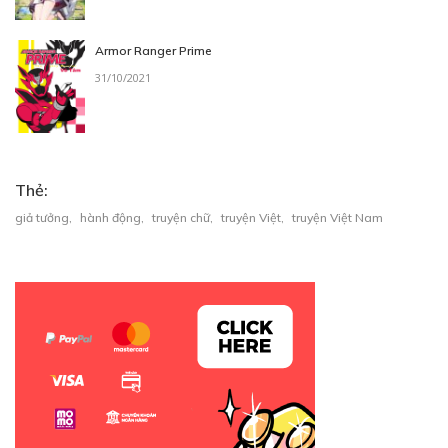
CHƯƠNG 5. HÀNH ĐỘNG
26/07/2022
Armor Ranger Prime
31/10/2021
Thẻ:
giả tưởng
,
hành động
,
truyện chữ
,
truyện Việt
,
truyện Việt Nam