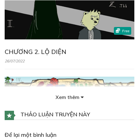
Free
CHƯƠNG 2. LỘ DIỆN
26/07/2022
Xem thêm
Free
THẢO LUẬN TRUYỆN NÀY
CHƯƠNG 3. BĂNG CƯỚP RẮC RỐI
Để lại một bình luận
26/07/2022