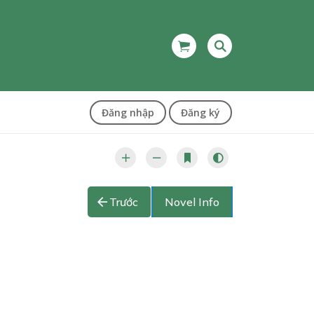
Đăng nhập
Đăng ký
Trước
Novel Info