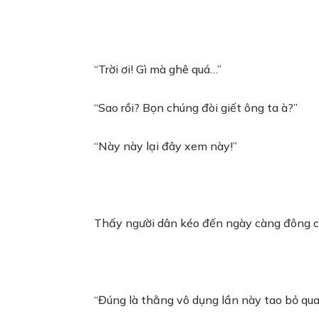
“Trời ơi! Gì mà ghê quá…”
“Sao rồi? Bọn chúng đòi giết ông ta à?”
“Này này lại đây xem này!”
Thấy người dân kéo đến ngày càng đông chậ
“Đúng là thằng vô dụng lần này tao bỏ qua 