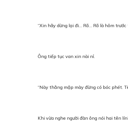
“Xin hãy dừng lại đi… Rõ… Rõ là hôm trước 
Ông tiếp tục van xin nài nỉ.
“Này thằng mập mày đừng có bóc phét. Tê
Khi vừa nghe người đàn ông nói hai tên lí