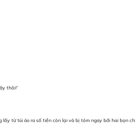
ây thôi!”
y từ túi áo ra số tiền còn lại và bị tóm ngay bởi hai bọn c