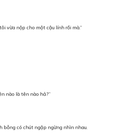
tôi vừa nộp cho một cậu lính rồi mà.”
n nào là tên nào hả?”
nh bỗng có chút ngập ngừng nhìn nhau.