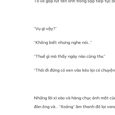
Tỏ vẻ gấp rút tên lính trong sạp tiếp tục 
“Vụ gì vậy?”
“Không biết nhưng nghe nói…”
“Thuế gì mà thấy ngày nào cũng thu.”
“Thôi đi đừng có xen vào kẻo lại có chuyệ
Những lời xì xào và hàng chục ánh mắt củ
đàn ông và… “Xoảng” âm thanh đó lại vang 