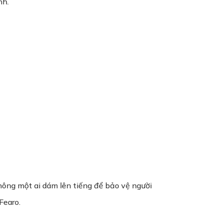
nh.
hông một ai dám lên tiếng để bảo vệ người
Fearo.