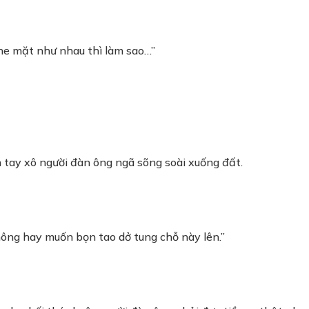
he mặt như nhau thì làm sao…”
 tay xô người đàn ông ngã sõng soài xuống đất.
hông hay muốn bọn tao dở tung chỗ này lên.”