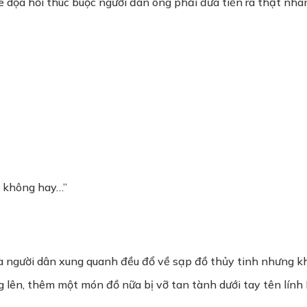
đe dọa hối thúc buộc người đàn ông phải đưa tiền ra thật nha
n không hay…”
a người dân xung quanh đều đổ về sạp đồ thủy tinh nhưng k
lên, thêm một món đồ nữa bị vỡ tan tành dưới tay tên lính 