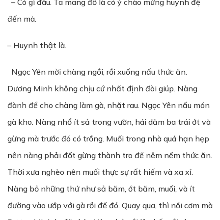
– Có gì đâu. Ta mang đồ là có ý chào mừng huynh đệ
đến mà.
– Huynh thật là.
Ngọc Yên mời chàng ngồi, rồi xuống nấu thức ăn.
Dương Minh không chịu cứ nhất định đòi giúp. Nàng
đành để cho chàng làm gà, nhặt rau.
Ngọc Yên nấu món
gà kho. Nàng nhổ ít sả trong vườn, hái dăm ba trái ớt và
gừng mà trước đó có trồng. Muối trong nhà quá hạn hẹp
nên nàng phải đốt gừng thành tro để nêm nếm thức ăn.
Thời xưa nghèo nên muối thực sự rất hiếm và xa xỉ.
Nàng bỏ những thứ như sả băm, ớt băm, muối, và ít
đường vào ướp với gà rồi để đó. Quay qua, thì nồi cơm mà