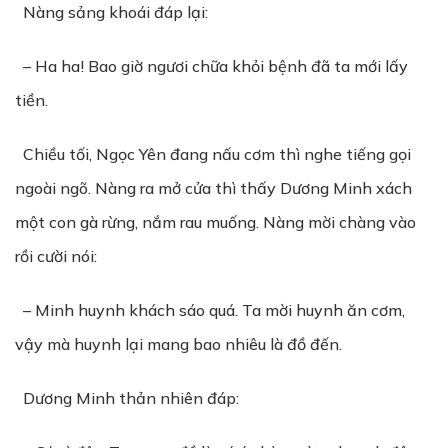
Nàng sảng khoái đáp lại:
– Ha ha! Bao giờ ngươi chữa khỏi bệnh đã ta mới lấy
tiền.
Chiều tối, Ngọc Yên đang nấu cơm thì nghe tiếng gọi
ngoài ngõ. Nàng ra mở cửa thì thấy Dương Minh xách
một con gà rừng, nắm rau muống. Nàng mời chàng vào
rồi cười nói:
– Minh huynh khách sáo quá. Ta mời huynh ăn cơm,
vậy mà huynh lại mang bao nhiêu là đồ đến.
Dương Minh thản nhiên đáp: