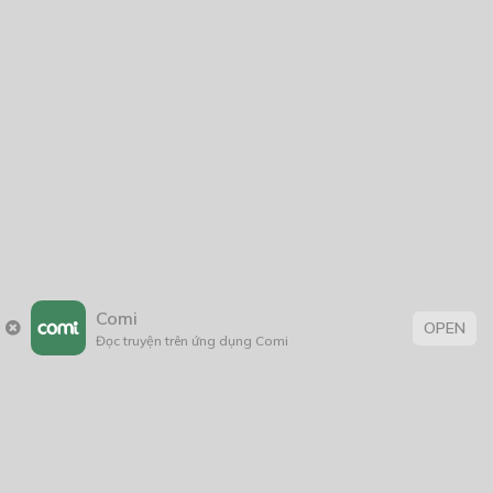
Hoa Lệ Tình Phi
14/03/2024
Thẻ:
Cổ Đại
,
Cổ Trang
,
Lãng Mạn ; tình cảm
,
truyện chữ
,
truyện Việt
,
truyện Việt Nam
,
xuyên không
Comi
OPEN
Đọc truyện trên ứng dụng Comi
Trang chủ
Về chúng tôi
Điều khoản sử dụng
Hỏi & Đáp
Liên hệ