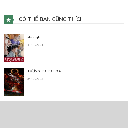
CÓ THỂ BẠN CŨNG THÍCH
struggle
31/05/2021
TƯƠNG TƯ TỬ HOA
04/02/2023
From a Pawn to a Queen
05/05/2023