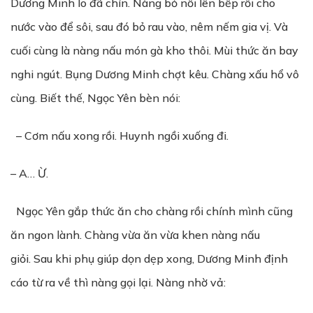
Dương Minh lo đã chín. Nàng bỏ nồi lên bếp rồi cho
nước vào để sôi, sau đó bỏ rau vào, nêm nếm gia vị. Và
cuối cùng là nàng nấu món gà kho thôi.
Mùi thức ăn bay
nghi ngút. Bụng Dương Minh chợt kêu. Chàng xấu hổ vô
cùng. Biết thế, Ngọc Yên bèn nói:
– Cơm nấu xong rồi. Huynh ngồi xuống đi.
– A… Ừ.
Ngọc Yên gắp thức ăn cho chàng rồi chính mình cũng
ăn ngon lành. Chàng vừa ăn vừa khen nàng nấu
giỏi.
Sau khi phụ giúp dọn dẹp xong, Dương Minh định
cáo từ ra về thì nàng gọi lại. Nàng nhờ vả: