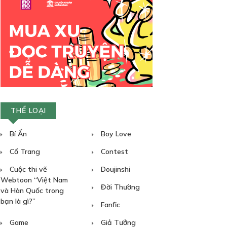
THỂ LOẠI
Bí Ẩn
Boy Love
Cổ Trang
Contest
Cuộc thi vẽ
Doujinshi
Webtoon “Việt Nam
Đời Thường
và Hàn Quốc trong
bạn là gì?”
Fanfic
Game
Giả Tưởng