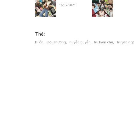
16/07/2021
Thẻ:
bí ẩn
,
Đời Thường
,
huyễn huyễn
,
truTyện chữ
,
Truyện ng