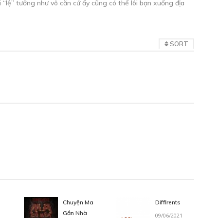
ái “lệ” tưởng như vô căn cứ ấy cũng có thể lôi bạn xuống địa
SORT
Chuyện Ma
Diffirents
Gần Nhà
09/06/2021