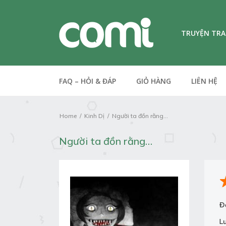
TRUYỆN TR
FAQ – HỎI & ĐÁP
GIỎ HÀNG
LIÊN HỆ
Home
Kinh Dị
Người ta đồn rằng...
Người ta đồn rằng…
Đ
L