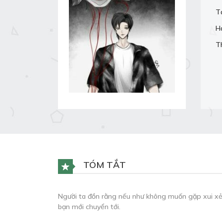
T
H
T
TÓM TẮT
Người ta đồn rằng nếu như không muốn gặp xui xẻo
bạn mới chuyển tới.