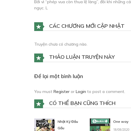
Bởi vì “phép vua còn thua lệ làng”, đôi khi những c
ngục. L
CÁC CHƯƠNG MỚI CẬP NHẬT
Truyện chưa có chương nào.
THẢO LUẬN TRUYỆN NÀY
Để lại một bình luận
You must
Register
or
Login
to post a comment.
CÓ THỂ BẠN CŨNG THÍCH
Nhật Ký Đầu
One way
Gấu
18/08/2020