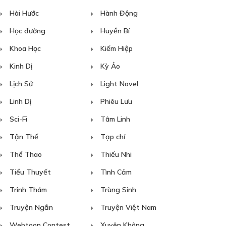
Hài Hước
Hành Động
Học đường
Huyền Bí
Khoa Học
Kiếm Hiệp
Kinh Dị
Kỳ Ảo
Lịch Sử
Light Novel
Linh Dị
Phiêu Lưu
Sci-Fi
Tâm Linh
Tận Thế
Tạp chí
Thể Thao
Thiếu Nhi
Tiểu Thuyết
Tình Cảm
Trinh Thám
Trùng Sinh
Truyện Ngắn
Truyện Việt Nam
Webtoon Contest
Xuyên Không