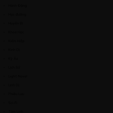
13/08/2020
Hành Động
Học đường
Huyền Bí
Khoa Học
Free
CHƯƠNG 12: CUỘC TẤN CÔNG BẤT NGỜ
Kiếm Hiệp
14/08/2020
Kinh Dị
Kỳ Ảo
Lịch Sử
Light Novel
Linh Dị
Phiêu Lưu
Sci-Fi
Tâm Linh