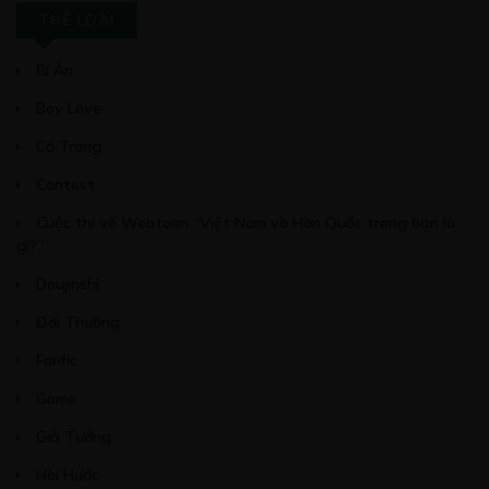
THỂ LOẠI
CHƯƠNG 9: OAN HỒN BỊ ĐÁNH HỘI ĐỒNG
18/05/2020
Bí Ẩn
Boy Love
Cổ Trang
Contest
Free
Cuộc thi vẽ Webtoon “Việt Nam và Hàn Quốc trong bạn là
CHƯƠNG 10: BÀN GIAO CÔNG VIỆC, MỤC
gì?”
TIÊU KẾ TIẾP
Doujinshi
13/08/2020
Đời Thường
Fanfic
Game
Free
Giả Tưởng
CHƯƠNG 11: PHÁT TRIỂN GIÁO ĐÌNH
Hài Hước