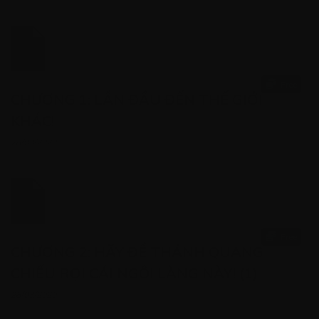
Free
CHƯƠNG 1: LẦN ĐẦU ĐẾN THẾ GIỚI
KHÁC!
28/03/2020
Free
CHƯƠNG 2: HÃY ĐỂ THÁNH QUANG
CHIẾU RỌI CÁI NGÔI LÀNG NÀY! (1)
28/03/2020