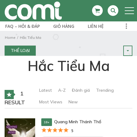
FAQ – HỎI & ĐÁP
GIỎ HÀNG
LIÊN HỆ
Home
Hắc Tiểu Ma
THỂ LOẠI
Hắc Tiểu Ma
Latest
A-Z
Đánh giá
Trending
1
RESULT
Most Views
New
Quang Minh Thánh Thổ
18+
5