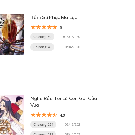
Tầm Sư Phục Ma Lục
5
Chương 50
01/07/2020
Chương 49
10/06/2020
Nghe Bảo Tôi Là Con Gái Của
Vua
4.3
Chương 254
02/12/2021
Chương 253
25/11/2021