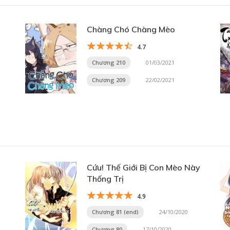
Chàng Chó Chàng Mèo
4.7
Chương 210
01/03/2021
Chương 209
22/02/2021
Cứu! Thế Giới Bị Con Mèo Này
Thống Trị
4.9
Chương 81 (end)
24/10/2020
Chương 80
17/10/2020