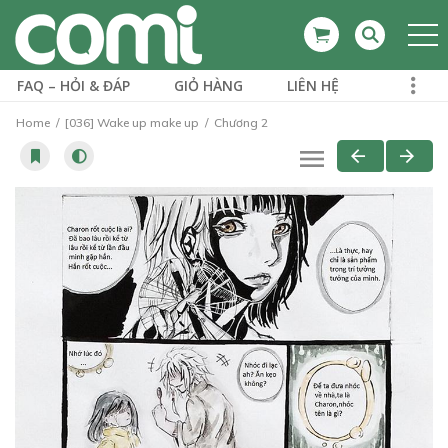
FAQ – HỎI & ĐÁP
GIỎ HÀNG
LIÊN HỆ
Home
[036] Wake up make up
Chương 2