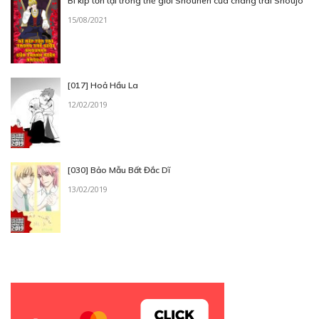
Bí kíp tồn tại trong thế giới Shounen của chàng trai Shoujo
15/08/2021
[017] Hoả Hầu La
12/02/2019
[030] Bảo Mẫu Bất Đắc Dĩ
13/02/2019