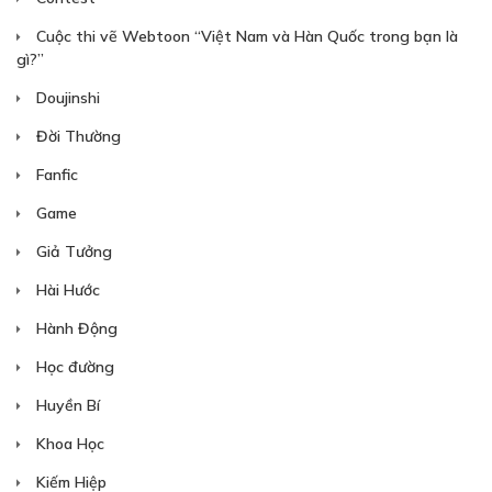
Cuộc thi vẽ Webtoon “Việt Nam và Hàn Quốc trong bạn là
gì?”
Doujinshi
Đời Thường
Fanfic
Game
Giả Tưởng
Hài Hước
Hành Động
Học đường
Huyền Bí
Khoa Học
Kiếm Hiệp