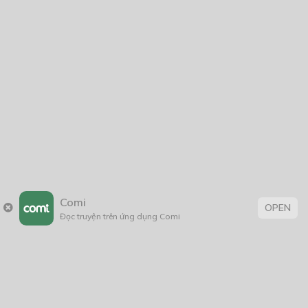
2005
1/11/2020
Trang chủ
Về chúng tôi
Điều khoản sử dụng
Hỏi & Đáp
Liên hệ
COMI © 2024 Comicola - Nền tảng truyện tranh bản quyền duy nhất tại
Comi
OPEN
Việt Nam.
Đọc truyện trên ứng dụng Comi
Cơ quan chủ quản: Công ty Cổ phần Comicola
Giấy xác nhận Đăng ký hoạt động phát hành Xuất bản phẩm điện tử số
2700/XN-CXBIPH do Cục Xuất bản, In và Phát hành cấp ngày 01/06/2022
Giấy Đăng kí kinh doanh số 0313105297 do Sở Kế hoạch và Đầu tư thành
phố Hồ Chí Minh cấp ngày 21/1/2015