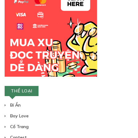
THỂ LOẠI
Bí Ẩn
Boy Love
Cổ Trang
Contest