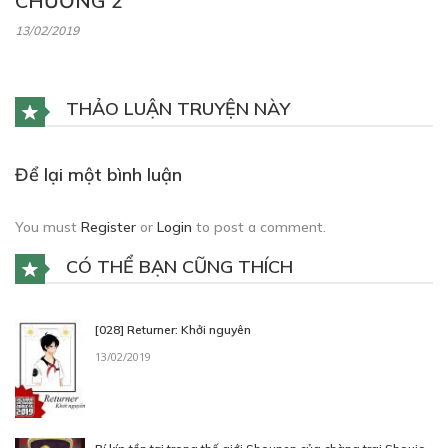
CHƯƠNG 2
13/02/2019
THẢO LUẬN TRUYỆN NÀY
Để lại một bình luận
You must
Register
or
Login
to post a comment.
CÓ THỂ BẠN CŨNG THÍCH
[028] Returner: Khởi nguyên
13/02/2019