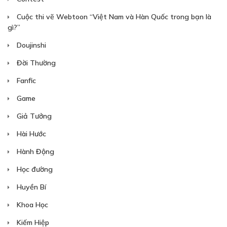
Cuộc thi vẽ Webtoon “Việt Nam và Hàn Quốc trong bạn là
gì?”
Doujinshi
Đời Thường
Fanfic
Game
Giả Tưởng
Hài Hước
Hành Động
Học đường
Huyền Bí
Khoa Học
Kiếm Hiệp