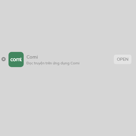
2005
1/11/2020
Comi
OPEN
Đọc truyện trên ứng dụng Comi
Trang chủ
Về chúng tôi
Điều khoản sử dụng
Hỏi & Đáp
Liên hệ
COMI © 2024 Comicola - Nền tảng truyện tranh bản quyền duy nhất tại
Việt Nam.
Cơ quan chủ quản: Công ty Cổ phần Comicola
Giấy xác nhận Đăng ký hoạt động phát hành Xuất bản phẩm điện tử số
2700/XN-CXBIPH do Cục Xuất bản, In và Phát hành cấp ngày 01/06/2022
Giấy Đăng kí kinh doanh số 0313105297 do Sở Kế hoạch và Đầu tư thành
phố Hồ Chí Minh cấp ngày 21/1/2015