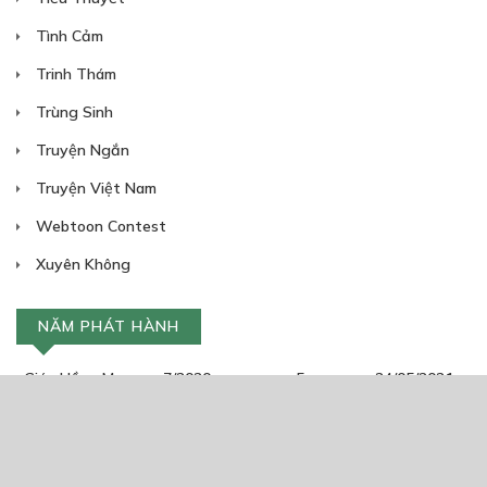
Tình Cảm
Trinh Thám
Trùng Sinh
Truyện Ngắn
Truyện Việt Nam
Webtoon Contest
Xuyên Không
NĂM PHÁT HÀNH
Giáp Hồng My
7/2020
5
24/05/2021
2025
2024
2023
2022
2021
2020
2019
2018
2017
2016
2014
2011