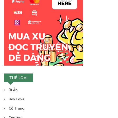
THỂ LOẠI
Bí Ẩn
Boy Love
Cổ Trang
Contest