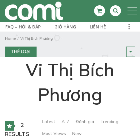
FAQ – HỎI & ĐÁP
GIỎ HÀNG
LIÊN HỆ
Home
Vi Thị Bích Phương
THỂ LOẠI
Vi Thị Bích
Phương
Latest
A-Z
Đánh giá
Trending
2
RESULTS
Most Views
New