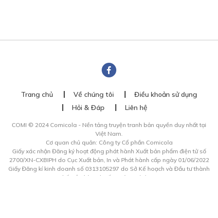
Trang chủ
Về chúng tôi
Điều khoản sử dụng
Hỏi & Đáp
Liên hệ
COMI © 2024 Comicola - Nền tảng truyện tranh bản quyền duy nhất tại
Việt Nam.
Cơ quan chủ quản: Công ty Cổ phần Comicola
Giấy xác nhận Đăng ký hoạt động phát hành Xuất bản phẩm điện tử số
2700/XN-CXBIPH do Cục Xuất bản, In và Phát hành cấp ngày 01/06/2022
Giấy Đăng kí kinh doanh số 0313105297 do Sở Kế hoạch và Đầu tư thành
phố Hồ Chí Minh cấp ngày 21/1/2015