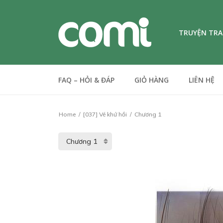
TRUYỆN TR
FAQ – HỎI & ĐÁP
GIỎ HÀNG
LIÊN HỆ
Home
[037] Vé khứ hồi
Chương 1