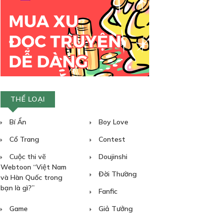
THỂ LOẠI
Bí Ẩn
Boy Love
Cổ Trang
Contest
Cuộc thi vẽ
Doujinshi
Webtoon “Việt Nam
Đời Thường
và Hàn Quốc trong
bạn là gì?”
Fanfic
Game
Giả Tưởng