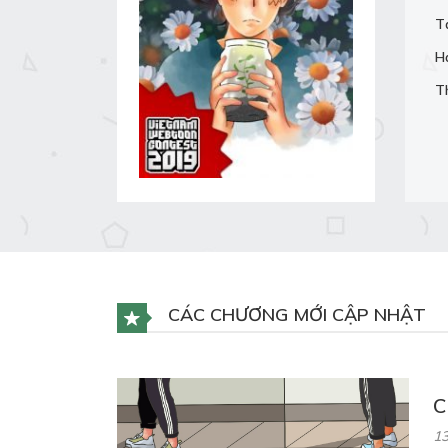
T
H
T
CÁC CHƯƠNG MỚI CẬP NHẬT
C
13