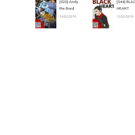
[020] Andy
[044] BLA
the Bard
HEART
13/02/2019
13/02/2019