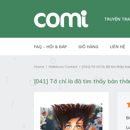
TRUYỆN TR
FAQ – HỎI & ĐÁP
GIỎ HÀNG
LIÊN HỆ
Home
Webtoon Contest
[041] Tớ chỉ là đã tìm thấy bả
[041] Tớ chỉ là đã tìm thấy bản thâ
Đ
L