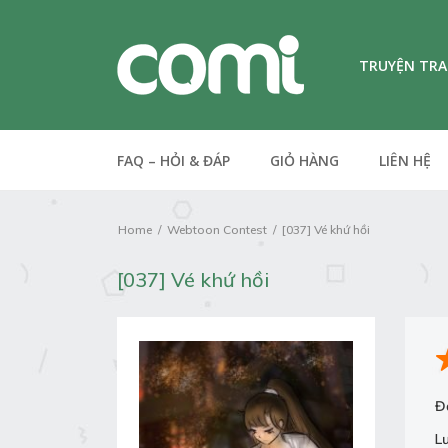
TRUYỆN TR
FAQ – HỎI & ĐÁP
GIỎ HÀNG
LIÊN HỆ
Home
Webtoon Contest
[037] Vé khứ hồi
[037] Vé khứ hồi
Đ
L