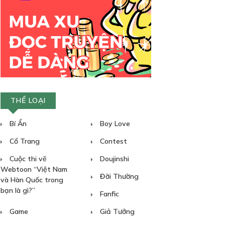
THỂ LOẠI
Bí Ẩn
Boy Love
Cổ Trang
Contest
Cuộc thi vẽ
Doujinshi
Webtoon “Việt Nam
Đời Thường
và Hàn Quốc trong
bạn là gì?”
Fanfic
Game
Giả Tưởng