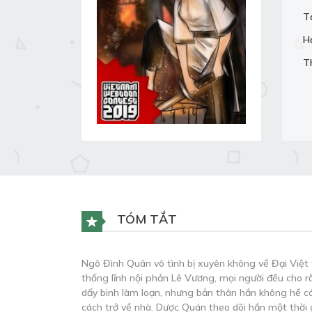
T
H
T
TÓM TẮT
Ngô Đình Quân vô tình bị xuyên không về Đại Việt t
thống lĩnh nội phản Lê Vương, mọi người đều cho 
dấy binh làm loạn, nhưng bản thân hắn không hề có
cách trở về nhà. Dược Quán theo dõi hắn một thời