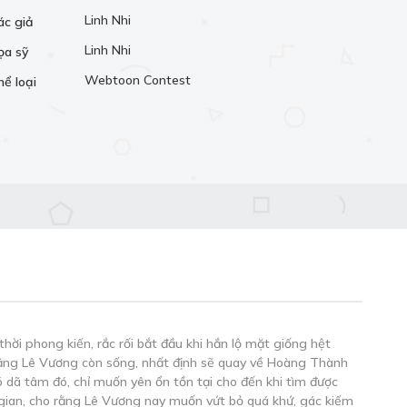
Linh Nhi
ác giả
Linh Nhi
ọa sỹ
Webtoon Contest
hể loại
hời phong kiến, rắc rối bắt đầu khi hắn lộ mặt giống hệt
rằng Lê Vương còn sống, nhất định sẽ quay về Hoàng Thành
 dã tâm đó, chỉ muốn yên ổn tồn tại cho đến khi tìm được
 gian, cho rằng Lê Vương nay muốn vứt bỏ quá khứ, gác kiếm