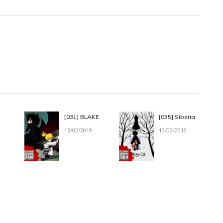
g
[031] BLAKE
[035] Siberia
13/02/2019
13/02/2019