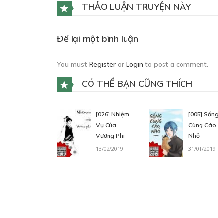
THẢO LUẬN TRUYỆN NÀY
Để lại một bình luận
You must
Register
or
Login
to post a comment.
CÓ THỂ BẠN CŨNG THÍCH
[026] Nhiệm
[005] Sốn
Vụ Của
Cùng Cáo
Vương Phi
Nhỏ
13/02/2019
31/01/2019