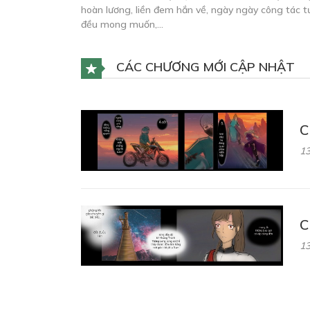
hoàn lương, liền đem hắn về, ngày ngày công tác t
đều mong muốn,…
CÁC CHƯƠNG MỚI CẬP NHẬT
C
13
C
13