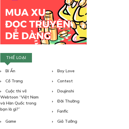
THỂ LOẠI
Bí Ẩn
Boy Love
Cổ Trang
Contest
Cuộc thi vẽ
Doujinshi
Webtoon “Việt Nam
Đời Thường
và Hàn Quốc trong
bạn là gì?”
Fanfic
Game
Giả Tưởng