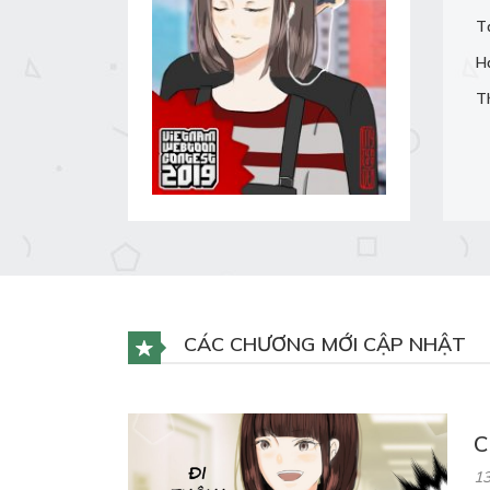
T
H
T
CÁC CHƯƠNG MỚI CẬP NHẬT
C
13