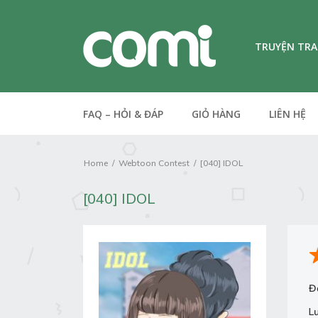
TRUYỆN TR
FAQ – HỎI & ĐÁP
GIỎ HÀNG
LIÊN HỆ
Home
Webtoon Contest
[040] IDOL
[040] IDOL
Đ
L