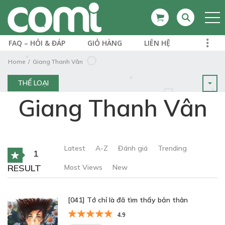
FAQ – HỎI & ĐÁP
GIỎ HÀNG
LIÊN HỆ
Home
Giang Thanh Vân
THỂ LOẠI
Giang Thanh Vân
Latest
A-Z
Đánh giá
Trending
1
RESULT
Most Views
New
[041] Tớ chỉ là đã tìm thấy bản thân
4.9