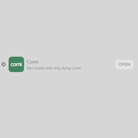
2017
2016
2014
2011
2005
1/11/2020
Comi
OPEN
Đọc truyện trên ứng dụng Comi
Trang chủ
Về chúng tôi
Điều khoản sử dụng
Hỏi & Đáp
Liên hệ
COMI © 2024 Comicola - Nền tảng truyện tranh bản quyền duy nhất tại
Việt Nam.
Cơ quan chủ quản: Công ty Cổ phần Comicola
Giấy xác nhận Đăng ký hoạt động phát hành Xuất bản phẩm điện tử số
2700/XN-CXBIPH do Cục Xuất bản, In và Phát hành cấp ngày 01/06/2022
Giấy Đăng kí kinh doanh số 0313105297 do Sở Kế hoạch và Đầu tư thành
phố Hồ Chí Minh cấp ngày 21/1/2015