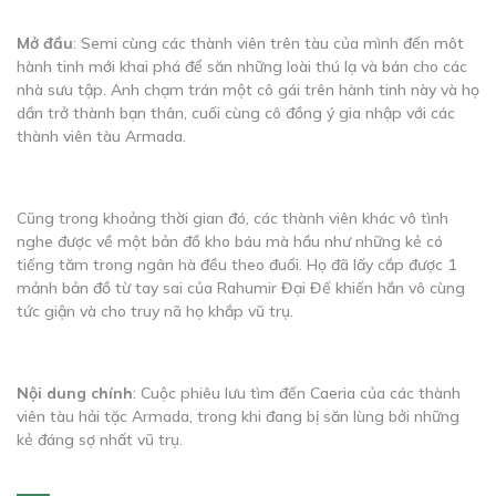
Mở đầu
: Semi cùng các thành viên trên tàu của mình đến môt
hành tinh mới khai phá để săn những loài thú lạ và bán cho các
nhà sưu tập. Anh chạm trán một cô gái trên hành tinh này và họ
dần trở thành bạn thân, cuối cùng cô đồng ý gia nhập với các
thành viên tàu Armada.
Cũng trong khoảng thời gian đó, các thành viên khác vô tình
nghe được về một bản đồ kho báu mà hầu như những kẻ có
tiếng tăm trong ngân hà đều theo đuổi. Họ đã lấy cắp được 1
mảnh bản đồ từ tay sai của Rahumir Đại Đế khiến hắn vô cùng
tức giận và cho truy nã họ khắp vũ trụ.
Nội dung chính
: Cuộc phiêu lưu tìm đến Caeria của các thành
viên tàu hải tặc Armada, trong khi đang bị săn lùng bởi những
kẻ đáng sợ nhất vũ trụ.