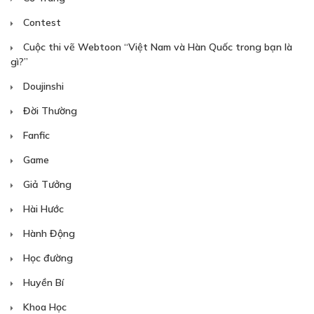
Contest
Cuộc thi vẽ Webtoon “Việt Nam và Hàn Quốc trong bạn là
gì?”
Doujinshi
Đời Thường
Fanfic
Game
Giả Tưởng
Hài Hước
Hành Động
Học đường
Huyền Bí
Khoa Học