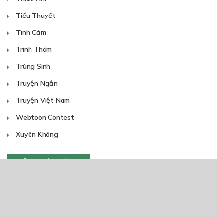
Tiểu Thuyết
Tình Cảm
Trinh Thám
Trùng Sinh
Truyện Ngắn
Truyện Việt Nam
Webtoon Contest
Xuyên Không
NĂM PHÁT HÀNH
Giáp Hồng My
7/2020
5
24/05/2021
2025
2024
2023
2022
2021
2020
2019
2018