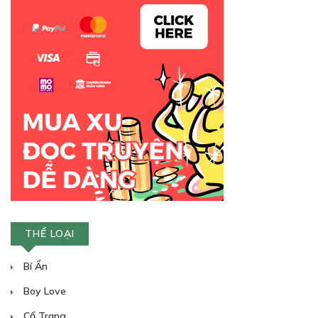
THỂ LOẠI
Bí Ẩn
Boy Love
Cổ Trang