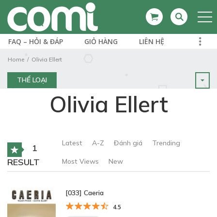
FAQ – HỎI & ĐÁP
GIỎ HÀNG
LIÊN HỆ
Home
Olivia Ellert
THỂ LOẠI
Olivia Ellert
Latest
A-Z
Đánh giá
Trending
1
RESULT
Most Views
New
[033] Caeria
4.5