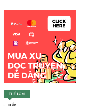
THỂ LOẠI
Bí Ẩn