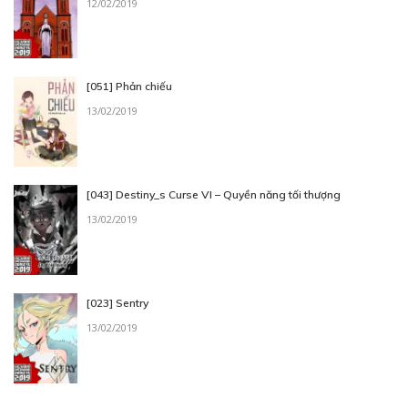
12/02/2019
[051] Phản chiếu
13/02/2019
[043] Destiny_s Curse VI – Quyền năng tối thượng
13/02/2019
[023] Sentry
13/02/2019