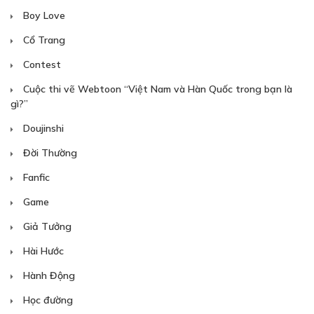
Boy Love
Cổ Trang
Contest
Cuộc thi vẽ Webtoon “Việt Nam và Hàn Quốc trong bạn là
gì?”
Doujinshi
Đời Thường
Fanfic
Game
Giả Tưởng
Hài Hước
Hành Động
Học đường