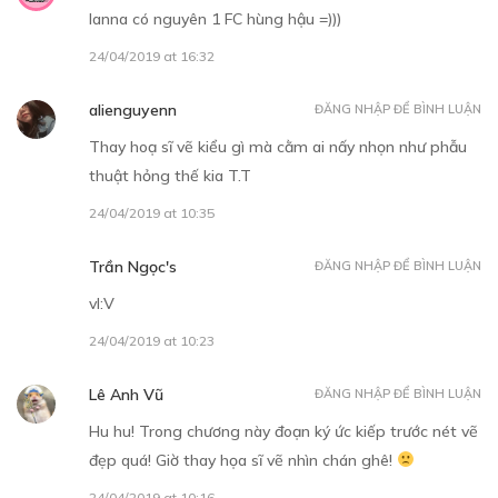
Ianna có nguyên 1 FC hùng hậu =)))
24/04/2019 at 16:32
alienguyenn
ĐĂNG NHẬP ĐỂ BÌNH LUẬN
Thay hoạ sĩ vẽ kiểu gì mà cằm ai nấy nhọn như phẫu
thuật hỏng thế kia T.T
24/04/2019 at 10:35
Trần Ngọc's
ĐĂNG NHẬP ĐỂ BÌNH LUẬN
vl:V
24/04/2019 at 10:23
Lê Anh Vũ
ĐĂNG NHẬP ĐỂ BÌNH LUẬN
Hu hu! Trong chương này đoạn ký ức kiếp trước nét vẽ
đẹp quá! Giờ thay họa sĩ vẽ nhìn chán ghê!
24/04/2019 at 10:16