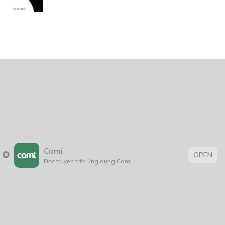
Trang chủ
Về chúng tôi
Điều khoản sử dụng
Hỏi & Đáp
Liên hệ
COMI © 2024 Comicola - Nền tảng truyện tranh bản quyền duy nhất tại
Comi
OPEN
Việt Nam.
Đọc truyện trên ứng dụng Comi
Cơ quan chủ quản: Công ty Cổ phần Comicola
Giấy xác nhận Đăng ký hoạt động phát hành Xuất bản phẩm điện tử số
2700/XN-CXBIPH do Cục Xuất bản, In và Phát hành cấp ngày 01/06/2022
Giấy Đăng kí kinh doanh số 0313105297 do Sở Kế hoạch và Đầu tư thành
phố Hồ Chí Minh cấp ngày 21/1/2015