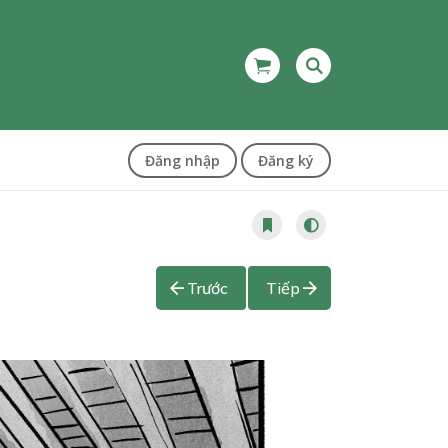
Đăng nhập
Đăng ký
Trước
Tiếp