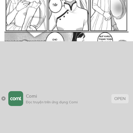
Comi
OPEN
Đọc truyện trên ứng dụng Comi