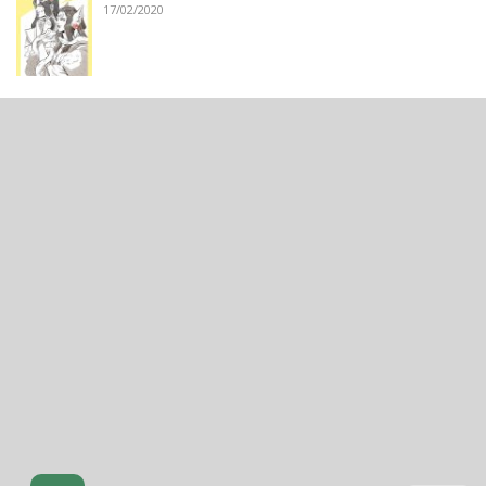
17/02/2020
From a Pawn to a Queen
05/05/2023
Vàng Vàng Đại Tuyển Tập
19/07/2021
Thẻ:
dị giới
,
Hài Hước
,
truyện Việt
,
truyện Việt Nam
,
Weebtoon