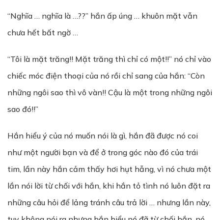
“Nghĩa … nghĩa là …??” hắn ấp úng … khuôn mặt vẫn
chưa hết bất ngờ …
“Tôi là mặt trăng!! Mặt trăng thì chỉ có một!!” nó chỉ vào
chiếc móc điện thoại của nó rồi chỉ sang của hắn: “Còn
những ngôi sao thì vô vàn!! Cậu là một trong những ngôi
sao đó!!”
Hắn hiểu ý của nó muốn nói là gì, hắn đã được nó coi
như một người bạn và để ở trong góc nào đó của trái
tim, lần này hắn cảm thấy hơi hụt hẫng, vì nó chưa một
lần nói lời từ chối với hắn, khi hắn tỏ tình nó luôn đặt ra
những câu hỏi để lảng tránh câu trả lời … nhưng lần này,
tuy không nói ra nhưng hắn hiểu nó đã từ chối hắn, nó