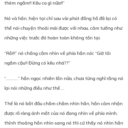
thèm ngắm!! Kêu ca gì nữa!!”
Nó và hắn, hiện tại chỉ sau vài phút đồng hồ đã lại có
thể nói chuyện thoải mái được với nhau, cảm tưởng như
những việc trước đó hoàn toàn không tồn tại.
“Rồi!!” nó chống cằm nhìn về phía hắn nói: “Giờ tôi
ngắm cậu!! Đừng có kêu nhá??”
“…………” hắn ngạc nhiên lần nữa, chưa từng nghĩ rằng nó
lại nói những điều như thế …
Thế là nó bắt đầu chằm chằm nhìn hắn, hắn cảm nhận
được rõ ràng ánh mắt của nó đang nhìn về phía mình,
thỉnh thoảng hắn nhìn sang nó thì cứ thấy nó nhìn hắn