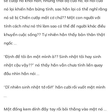
sẽ cướp nó khỏi hắn, nhưng thái độ của nó, lời nói của
nó lại khiến hắn bừng tỉnh, sao hắn lại có thể nghĩ rằng
nó sẽ bị Chiến cướp mất cơ chứ?? Một con người với
tính cách như nó thì làm sao có thể để người khác điều
khuyển cuộc sống?? Tự nhiên hắn thấy bản thân thật
ngốc …
“Định để tôi ăn một mình à?? Sinh nhật tôi hay sinh
nhật cậu vậy??” nó thấy hắn vẫn chưa tỉnh liền quay
đầu nhìn hắn nói …
“Dĩ nhiên sinh nhật tớ rồi!!” hắn cười rồi vuốt mặt mình
…
Một đống kem dính đầy tay rồi bôi thẳng vào mặt nó …