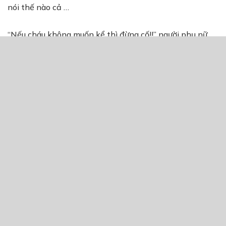
nói thế nào cả …
“Nếu cháu không muốn kể thì đừng cố!!” người phụ nữ
nhẹ nhàng vỗ vai nó và nói: “Nhưng đã là bạn của Minh
thì hẳn là một người tốt rồi phải không nào??”
“…………” nó không nói gì mà chỉ lặng lẽ cúi đầu xuống, nó
còn chẳng biết hai từ “Người tốt” viết như thế nào thì
sao có thể trả lời cơ chứ …
“Cô là Nguyễn Hạ Chi!!” người phụ nữ giơ tay trước mặt
nó và tự giới thiệu: “Và là cô nuôi của Minh!!”
“Cháu là Dương Mỹ Nguyệt Hương!!” Nó cũng đáp lại cái
bắt tay của cô Chi bằng cách tự giới thiệu mình …