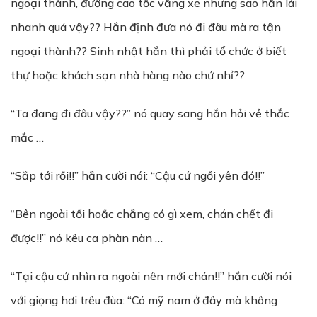
ngoại thành, đường cao tốc vắng xe nhưng sao hắn lái
nhanh quá vậy?? Hắn định đưa nó đi đâu mà ra tận
ngoại thành?? Sinh nhật hắn thì phải tổ chức ở biết
thự hoặc khách sạn nhà hàng nào chứ nhỉ??
“Ta đang đi đâu vậy??” nó quay sang hắn hỏi vẻ thắc
mắc …
“Sắp tới rồi!!” hắn cười nói: “Cậu cứ ngồi yên đó!!”
“Bên ngoài tối hoắc chẳng có gì xem, chán chết đi
được!!” nó kêu ca phàn nàn …
“Tại cậu cứ nhìn ra ngoài nên mới chán!!” hắn cười nói
với giọng hơi trêu đùa: “Có mỹ nam ở đây mà không