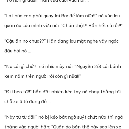
“Tớ hơn gì đâu!!” hắn vừa cười vừa nói …
“Lát nữa còn phải quay lại Bar để làm nữa!!” nó vừa lau
quần áo của mình vừa nói: “Chán thật!! Bẩn hết cả rồi!!”
“Cậu ăn no chưa??” Hắn đang lau mặt nghe vậy ngóc
đầu hỏi nó …
“No cái gì chứ!!” nó nhíu mày nói: “Nguyên 2/3 cái bánh
kem nằm trên người rồi còn gì nữa!!”
“Đi theo tớ!!” hắn đột nhiên kéo tay nó chạy thẳng tới
chỗ xe ô tô đang đỗ …
“Này từ từ đã!!” nó bị kéo bất ngờ suýt chút nữa thì ngã
thẳng vào người hắn: “Quần áo bẩn thế này sao lên xe