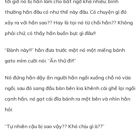
tới giờ nó bị hắn làm cho bất ngờ khá nhiều; bình
thường hắn đâu có như thế này đâu. Có chuyện gì đó
xảy ra với hắn sao?? Hay là tại nó từ chối hắn?? Không
phải chứ, có thấy hắn buồn bực gì đâu!!
“Bành này!!” hắn đưa trước mặt nó một miếng bánh
gato mỉm cười nói: “Ăn thử đi!!”
Nó đứng hẳn dậy ấn người hắn ngồi xuống chỗ nó vừa
ngồi, sau đó sang đầu bàn bên kia khênh cái ghế lại ngồi
cạnh hắn, nó gạt cái đĩa bánh ra một bên và nhìn hắn
hỏi:
“Tự nhiên cậu bị sao vậy?? Khó chịu gì à??”