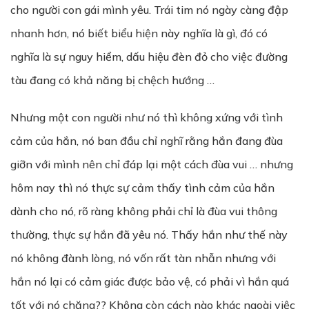
cho người con gái mình yêu. Trái tim nó ngày càng đập
nhanh hơn, nó biết biểu hiện này nghĩa là gì, đó có
nghĩa là sự nguy hiểm, dấu hiệu đèn đỏ cho việc đường
tàu đang có khả năng bị chệch hướng …
Nhưng một con người như nó thì không xứng với tình
cảm của hắn, nó ban đầu chỉ nghĩ rằng hắn đang đùa
giỡn với mình nên chỉ đáp lại một cách đùa vui … nhưng
hôm nay thì nó thực sự cảm thấy tình cảm của hắn
dành cho nó, rõ ràng không phải chỉ là đùa vui thông
thường, thực sự hắn đã yêu nó. Thấy hắn như thế này
nó không đành lòng, nó vốn rất tàn nhẫn nhưng với
hắn nó lại có cảm giác được bảo vệ, có phải vì hắn quá
tốt với nó chăng?? Không còn cách nào khác ngoài việc