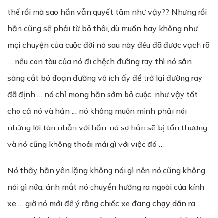
thế rồi mà sao hắn vẫn quyết tâm như vậy?? Nhưng rồi
hắn cũng sẽ phải từ bỏ thôi, dù muốn hay không như
mọi chuyện của cuộc đời nó sau này đều đã được vạch rõ
… nếu con tàu của nó đi chệch đường ray thì nó sẵn
sàng cắt bỏ đoạn đường vô ích ấy để trở lại đường ray
đã định … nó chỉ mong hắn sớm bỏ cuộc, như vậy tốt
cho cả nó và hắn … nó không muốn mình phải nói
những lời tàn nhẫn với hắn, nó sợ hắn sẽ bị tổn thương,
và nó cũng không thoải mái gì với việc đó …
Nó thấy hắn yên lặng không nói gì nên nó cũng không
nói gì nữa, ánh mắt nó chuyển hướng ra ngoài cửa kính
xe … giờ nó mới để ý rằng chiếc xe đang chạy dần ra