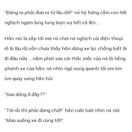
“Đáng ra phải đưa ra từ lâu rồi!!” nó hý hửng cầm con N8
nghịch ngợm lung tung loạn xạ hết cả lên …
Hắn nói là sắp tới mà nó chơi nó nghịch cái điện thoại
rõ là lâu rồi vẫn chưa thấy hắn dừng xe lại, chẳng biết là
đi đâu nữa … năm phút sau cái thắc mắc của nó là tiếng
phanh xe của hắn, nó nhìn ngó xung quanh tối om òm
òm quay sang hắn hỏi:
“Sao dừng ở đây??”
“Tới rồi thì phải dừng chứ!!” hắn cười tươi nhìn nó nói:
“Mau xuống xe đi cùng tớ!!”