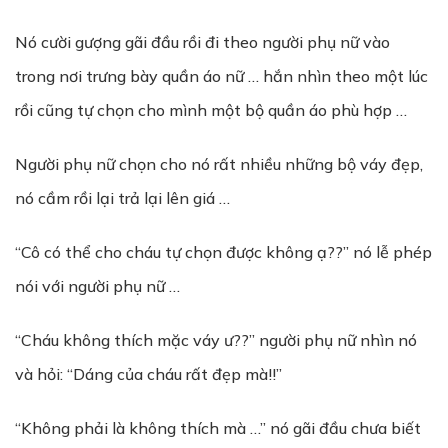
Nó cười gượng gãi đầu rồi đi theo người phụ nữ vào
trong nơi trưng bày quần áo nữ … hắn nhìn theo một lúc
rồi cũng tự chọn cho mình một bộ quần áo phù hợp …
Người phụ nữ chọn cho nó rất nhiều những bộ váy đẹp,
nó cầm rồi lại trả lại lên giá …
“Cô có thể cho cháu tự chọn được không ạ??” nó lễ phép
nói với người phụ nữ …
“Cháu không thích mặc váy ư??” người phụ nữ nhìn nó
và hỏi: “Dáng của cháu rất đẹp mà!!”
“Không phải là không thích mà …” nó gãi đầu chưa biết