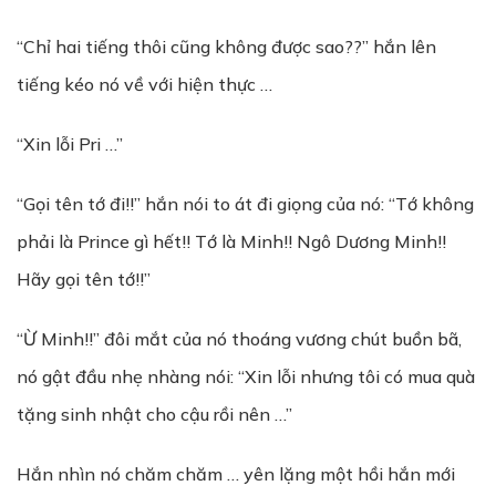
“Chỉ hai tiếng thôi cũng không được sao??” hắn lên
tiếng kéo nó về với hiện thực …
“Xin lỗi Pri …”
“Gọi tên tớ đi!!” hắn nói to át đi giọng của nó: “Tớ không
phải là Prince gì hết!! Tớ là Minh!! Ngô Dương Minh!!
Hãy gọi tên tớ!!”
“Ừ Minh!!” đôi mắt của nó thoáng vương chút buồn bã,
nó gật đầu nhẹ nhàng nói: “Xin lỗi nhưng tôi có mua quà
tặng sinh nhật cho cậu rồi nên …”
Hắn nhìn nó chăm chăm … yên lặng một hồi hắn mới