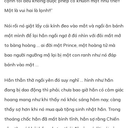
cạnh tôi đều không được phép có khuôn mặt như thế!!
Một là vui hai là lạnh!!”
Nói rồi nó giật lấy cái kính đeo vào mắt và ngồi ăn bánh
một mình để lại hắn ngồi ngơ ở đó nhìn với đôi mắt mở
to bàng hoàng … ai đời một Prince, một hoàng tử mà
bao người ngưỡng mộ lại bị một con ranh như nó đáp
bánh vào mặt …
Hắn thẫn thờ ngồi yên đó suy nghĩ … hình như hắn
đang bị dao động thì phải, chưa bao giờ hắn có cảm giác
hoang mang như khi thấy nó khóc sáng hôm nay, càng
thấy sợ hơn khi nó mua quà tặng sinh nhật hắn. Trong
thoáng chốc hắn đã mất bình tĩnh, hắn sợ rằng Chiến