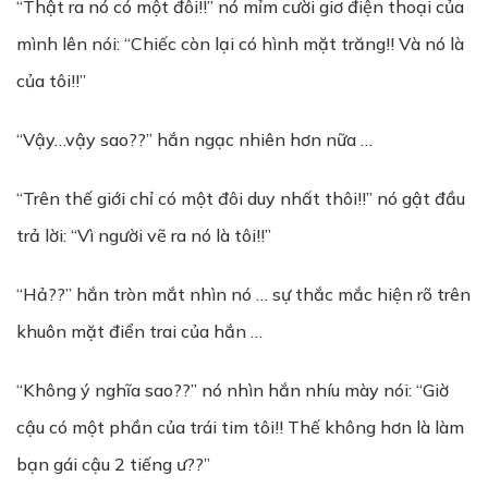
“Thật ra nó có một đôi!!” nó mỉm cười giơ điện thoại của
mình lên nói: “Chiếc còn lại có hình mặt trăng!! Và nó là
của tôi!!”
“Vậy…vậy sao??” hắn ngạc nhiên hơn nữa …
“Trên thế giới chỉ có một đôi duy nhất thôi!!” nó gật đầu
trả lời: “Vì người vẽ ra nó là tôi!!”
“Hả??” hắn tròn mắt nhìn nó … sự thắc mắc hiện rõ trên
khuôn mặt điển trai của hắn …
“Không ý nghĩa sao??” nó nhìn hắn nhíu mày nói: “Giờ
cậu có một phần của trái tim tôi!! Thế không hơn là làm
bạn gái cậu 2 tiếng ư??”