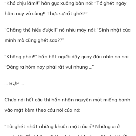
“Khó chịu lắm!!” hắn gục xuống bàn nói: “Tớ ghét ngày
hôm nay vô cùng!! Thực sự rất ghét!!”
“Chẳng thể hiểu được!!” nó nhíu mày nói: “Sinh nhật của
mình mà cũng ghét sao??”
“Không phải!!” hắn bật người dậy quay đầu nhìn nó nói:
“Đáng ra hôm nay phải rất vui nhưng …”
… BỤP …
Chưa nói hết câu thì hắn nhận nguyên một miếng bánh
vào mặt kèm theo câu nói của nó:
“Tôi ghét nhất những khuôn mặt rầu rĩ!! Những ai ở