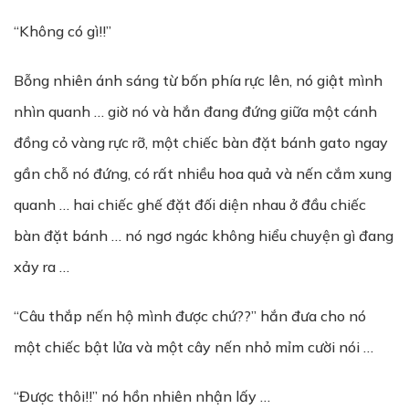
“Không có gì!!”
Bỗng nhiên ánh sáng từ bốn phía rực lên, nó giật mình
nhìn quanh … giờ nó và hắn đang đứng giữa một cánh
đồng cỏ vàng rực rỡ, một chiếc bàn đặt bánh gato ngay
gần chỗ nó đứng, có rất nhiều hoa quả và nến cắm xung
quanh … hai chiếc ghế đặt đối diện nhau ở đầu chiếc
bàn đặt bánh … nó ngơ ngác không hiểu chuyện gì đang
xảy ra …
“Câu thắp nến hộ mình được chứ??” hắn đưa cho nó
một chiếc bật lửa và một cây nến nhỏ mỉm cười nói …
“Được thôi!!” nó hồn nhiên nhận lấy …