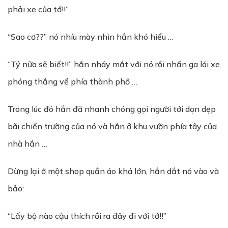
phải xe của tớ!!”
“Sao cơ??” nó nhíu mày nhìn hắn khó hiểu …
“Tý nữa sẽ biết!!” hắn nháy mắt với nó rồi nhấn ga lái xe
phóng thẳng về phía thành phố …
Trong lúc đó hắn đã nhanh chóng gọi người tới dọn dẹp
bãi chiến trường của nó và hắn ở khu vườn phía tây của
nhà hắn …
Dừng lại ở một shop quần áo khá lớn, hắn dắt nó vào và
bảo:
“Lấy bộ nào cậu thích rồi ra đây đi với tớ!!”