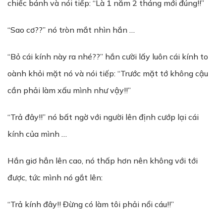
chiếc bánh và nói tiếp: “Là 1 năm 2 tháng mới đúng!!”
“Sao cơ??” nó tròn mắt nhìn hắn …
“Bỏ cái kính này ra nhé??” hắn cười lấy luôn cái kính to
oành khỏi mặt nó và nói tiếp: “Trước mặt tớ không cậu
cần phải làm xấu mình như vậy!!”
“Trả đây!!” nó bất ngờ với người lên định cướp lại cái
kính của mình …
Hắn giơ hẳn lên cao, nó thấp hơn nên không với tới
được, tức mình nó gắt lên:
“Trả kính đây!! Đừng có làm tôi phải nổi cáu!!”