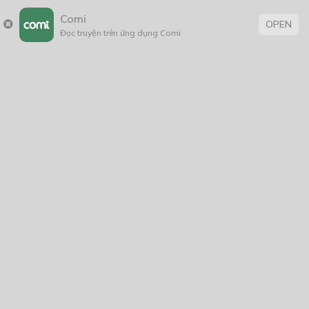
khác biệt đó nhưng rõ ràng cảm giác của nó cho thấy sự
Comi
OPEN
Đọc truyện trên ứng dụng Comi
khác biệt là rất lớn …
Khoảng 15’ sau là hắn đã có mặt trước cửa rồi, nhưng nó
thì vẫn mất tăm mất tích …
“Giao vào tay cô Chi thì chỉ có nước đẹp trở lên!!” hắn hý
hửng lẩm bẩm một mình …
Hắn đứng đó tưởng tượng nó mặc những trang phục
lộng lẫy, tẩy bỏ lớp hóa trang trên khuôn mặt dễ thương
kia thì phải gọi là đẹp thôi rồi … vừa nghĩ hắn vừa cười
một mình trông như một thằng điên mới trốn trại …
“Giờ cháu còn có cả thói quen đứng cười một mình cơ