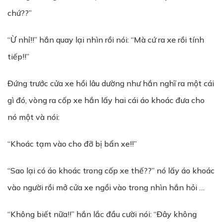
chứ??”
“Ừ nhỉ!!” hắn quay lại nhìn rồi nói: “Mà cứ ra xe rồi tính
tiếp!!”
Đứng trước cửa xe hồi lâu dường như hắn nghĩ ra một cái
gì đó, vòng ra cốp xe hắn lấy hai cái áo khoác đưa cho
nó một và nói:
“Khoác tạm vào cho đỡ bị bẩn xe!!”
“Sao lại có áo khoác trong cốp xe thế??” nó lấy áo khoác
vào người rồi mở cửa xe ngồi vào trong nhìn hắn hỏi …
“Không biết nữa!!” hắn lắc đầu cười nói: “Đây không