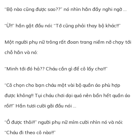
“Bộ nào cũng được sao??” nó nhìn hắn đầy nghi ngờ …
“Ừ!!” hắn gật đầu nói: “Tớ cũng phải thay bộ khác!!”
Một người phụ nữ trông rất đoan trang niềm nở chạy tới
chỗ hắn và nó:
“Minh tới đó hả?? Cháu cần gì để cô lấy cho!!”
“Cô chọn cho bạn cháu một vài bộ quần áo phù hợp
được không!! Tụi cháu chơi dại quá nên bẩn hết quần áo
rồi!!” Hắn tươi cười gãi đầu nói …
“Ồ được thôi!!” người phụ nữ mỉm cười nhìn nó và nói:
“Cháu đi theo cô nào!!”