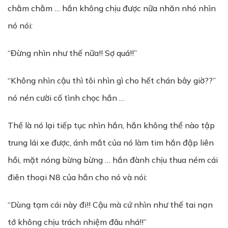
chằm chằm … hắn không chịu được nữa nhăn nhó nhìn
nó nói:
“Đừng nhìn như thế nữa!! Sợ quá!!”
“Không nhìn cậu thì tôi nhìn gì cho hết chán bây giờ??”
nó nén cười cố tình chọc hắn …
Thế là nó lại tiếp tục nhìn hắn, hắn không thể nào tập
trung lái xe được, ánh mắt của nó làm tim hắn đập liên
hồi, mặt nóng bừng bừng … hắn đành chịu thua ném cái
điên thoại N8 của hắn cho nó và nói:
“Dùng tạm cái này đi!! Cậu mà cứ nhìn như thế tai nạn
tớ không chịu trách nhiệm đâu nhá!!”