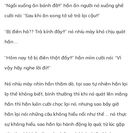
“Ngồi xuống ăn bánh đã!!” hắn ấn người nó xuống ghế
cười nói: “Sau khi ăn xong tớ sẽ trả lại cậu!!”
“Bị điên hả?? Trả kính đây!!” nó nhíu mày khó chịu quát
hắn …
“Hôm nay tớ bị điên thật đấy!!” hắn mỉm cười nói: “Vì
vậy hãy nghe lời đi!!”
Nó nhíu mày nhìn hắn thăm dò, tại sao tự nhiên hắn lại
lạ thế không biết, bình thường thì khi nó quát lên mắng
hắn thì hắn luôn cười chọc lại nó, nhưng sao bây giờ
hắn lại nói những câu không hiểu nổi như thế … nó thực
sự không hiểu, sao hắn lại hành động lạ quá; từ lúc gặp