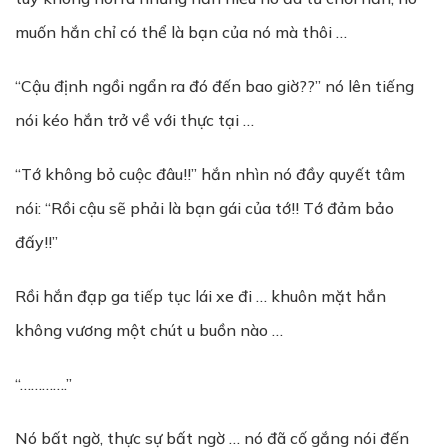
muốn hắn chỉ có thể là bạn của nó mà thôi …
“Cậu định ngồi ngẩn ra đó đến bao giờ??” nó lên tiếng
nói kéo hắn trở về với thực tại …
“Tớ không bỏ cuộc đâu!!” hắn nhìn nó đầy quyết tâm
nói: “Rồi cậu sẽ phải là bạn gái của tớ!! Tớ đảm bảo
đấy!!”
Rồi hắn đạp ga tiếp tục lái xe đi … khuôn mặt hắn
không vương một chút u buồn nào …
“………….”
Nó bất ngờ, thực sự bất ngờ … nó đã cố gắng nói đến