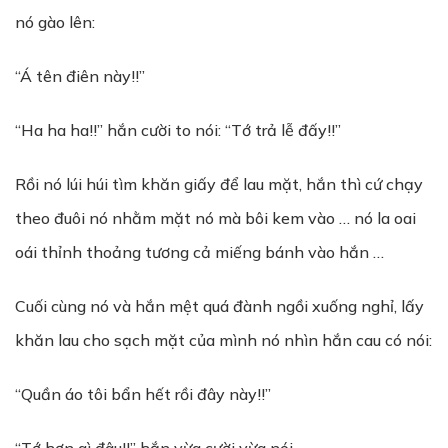
nó gào lên:
“Á tên điên này!!”
“Ha ha ha!!” hắn cười to nói: “Tớ trả lễ đấy!!”
Rồi nó lúi húi tìm khăn giấy để lau mặt, hắn thì cứ chạy
theo đuôi nó nhằm mặt nó mà bôi kem vào … nó la oai
oái thỉnh thoảng tương cả miếng bánh vào hắn …
Cuối cùng nó và hắn mệt quá đành ngồi xuống nghỉ, lấy
khăn lau cho sạch mặt của mình nó nhìn hắn cau có nói:
“Quần áo tôi bẩn hết rồi đây này!!”