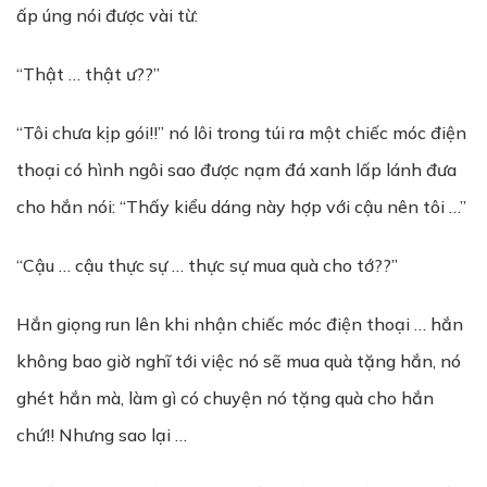
ấp úng nói được vài từ:
“Thật … thật ư??”
“Tôi chưa kịp gói!!” nó lôi trong túi ra một chiếc móc điện
thoại có hình ngôi sao được nạm đá xanh lấp lánh đưa
cho hắn nói: “Thấy kiểu dáng này hợp với cậu nên tôi …”
“Cậu … cậu thực sự … thực sự mua quà cho tớ??”
Hắn giọng run lên khi nhận chiếc móc điện thoại … hắn
không bao giờ nghĩ tới việc nó sẽ mua quà tặng hắn, nó
ghét hắn mà, làm gì có chuyện nó tặng quà cho hắn
chứ!! Nhưng sao lại …