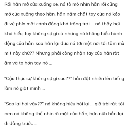
Rồi hắn mở cửa xuống xe, nó tò mò nhìn hắn rồi cũng
mở cửa xuống theo hắn, hắn nắm chặt tay của nó kéo
đi về phía một cánh đồng khá trống trải … nó thấy hơi
khó hiểu, tuy không sợ gì cả nhưng nó không hiểu hành
động của hắn, sao hắn lại đưa nó tới một nơi tối tăm mù
mịt này chứ?? Nhưng phải công nhận tay của hắn rât
ấm và to hơn tay nó …
“Cậu thực sự không sợ gì sao??” hắn đột nhiên lên tiếng
làm nó giật mình …
“Sao lại hỏi vậy??” nó không hiểu hỏi lại … giờ trời rất tối
nên nó không thể nhìn rõ mặt của hắn, hơn nữa hắn lại
đi đằng trước …