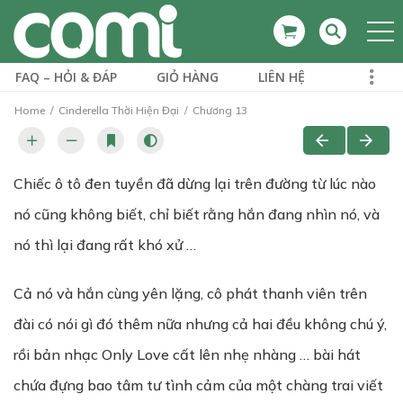
FAQ – HỎI & ĐÁP
GIỎ HÀNG
LIÊN HỆ
Home
Cinderella Thời Hiện Đại
Chương 13
Chiếc ô tô đen tuyền đã dừng lại trên đường từ lúc nào
nó cũng không biết, chỉ biết rằng hắn đang nhìn nó, và
nó thì lại đang rất khó xử …
Cả nó và hắn cùng yên lặng, cô phát thanh viên trên
đài có nói gì đó thêm nữa nhưng cả hai đều không chú ý,
rồi bản nhạc Only Love cất lên nhẹ nhàng … bài hát
chứa đựng bao tâm tư tình cảm của một chàng trai viết