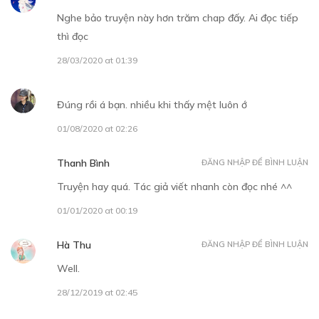
23/12/2019
Nghe bảo truyện này hơn trăm chap đấy. Ai đọc tiếp
thì đọc
28/03/2020 at 01:39
Free
Đúng rồi á bạn. nhiều khi thấy mệt luôn ớ
CHƯƠNG 6
01/08/2020 at 02:26
23/12/2019
Thanh Bình
ĐĂNG NHẬP ĐỂ BÌNH LUẬN
Truyện hay quá. Tác giả viết nhanh còn đọc nhé ^^
01/01/2020 at 00:19
Free
Hà Thu
ĐĂNG NHẬP ĐỂ BÌNH LUẬN
CHƯƠNG 7
Well.
23/12/2019
28/12/2019 at 02:45