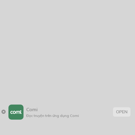
25/12/2019
Webtoon Contest
Xuyên Không
Free
NĂM PHÁT HÀNH
CHƯƠNG 23
Giáp Hồng My
7/2020
5
24/05/2021
25/12/2019
2025
2024
2023
2022
2021
2020
2019
2018
2017
2016
2014
2011
2005
1/11/2020
Free
CHƯƠNG 24
Comi
OPEN
26/12/2019
Đọc truyện trên ứng dụng Comi