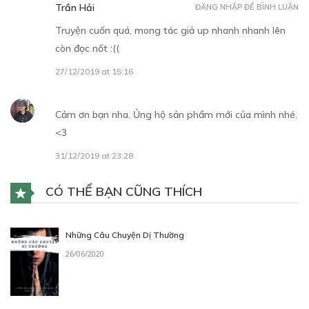
Trần Hải
ĐĂNG NHẬP ĐỂ BÌNH LUẬN
Truyện cuốn quá, mong tác giả up nhanh nhanh lên
Free
còn đọc nốt :((
CHƯƠNG 8
27/12/2019 at 15:16
23/12/2019
Cảm ơn bạn nha. Ủng hộ sản phẩm mới của mình nhé.
<3
31/12/2019 at 23:28
Free
CHƯƠNG 9
CÓ THỂ BẠN CŨNG THÍCH
23/12/2019
Những Câu Chuyện Dị Thường
26/06/2020
Free