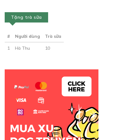
Tặng trà sữa
Free
CHƯƠNG 13
#
Người dùng
Trà sữa
23/12/2019
1
Hà Thu
10
Free
CHƯƠNG 14
23/12/2019
Free