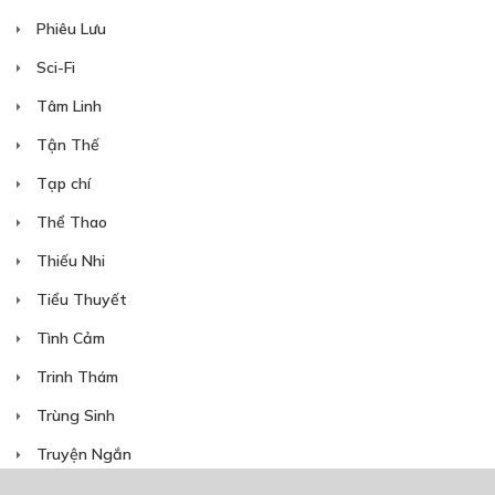
Free
Phiêu Lưu
CHƯƠNG 20
Sci-Fi
24/12/2019
Tâm Linh
Tận Thế
Tạp chí
Thể Thao
Free
CHƯƠNG 21
Thiếu Nhi
25/12/2019
Tiểu Thuyết
Tình Cảm
Trinh Thám
Trùng Sinh
Free
Truyện Ngắn
CHƯƠNG 22
Truyện Việt Nam