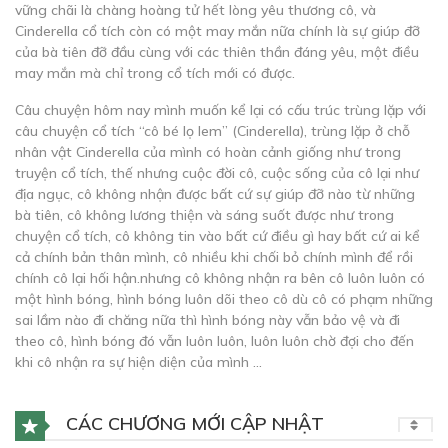
vững chãi là chàng hoàng tử hết lòng yêu thương cô, và
Cinderella cổ tích còn có một may mắn nữa chính là sự giúp đỡ
của bà tiên đỡ đầu cùng với các thiên thần đáng yêu, một điều
may mắn mà chỉ trong cổ tích mới có được.
Câu chuyện hôm nay mình muốn kể lại có cấu trúc trùng lặp với
câu chuyện cổ tích “cô bé lọ lem” (Cinderella), trùng lặp ở chỗ
nhân vật Cinderella của mình có hoàn cảnh giống như trong
truyện cổ tích, thế nhưng cuộc đời cô, cuộc sống của cô lại như
địa ngục, cô không nhận được bất cứ sự giúp đỡ nào từ những
bà tiên, cô không lương thiện và sáng suốt được như trong
chuyện cổ tích, cô không tin vào bất cứ điều gì hay bất cứ ai kể
cả chính bản thân mình, cô nhiều khi chối bỏ chính mình để rồi
chính cô lại hối hận.nhưng cô không nhận ra bên cô luôn luôn có
một hình bóng, hình bóng luôn dõi theo cô dù cô có phạm những
sai lầm nào đi chăng nữa thì hình bóng này vẫn bảo vệ và đi
theo cô, hình bóng đó vẫn luôn luôn, luôn luôn chờ đợi cho đến
khi cô nhận ra sự hiện diện của mình …
CÁC CHƯƠNG MỚI CẬP NHẬT