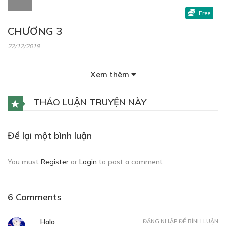
Free
CHƯƠNG 3
22/12/2019
Xem thêm
THẢO LUẬN TRUYỆN NÀY
Free
CHƯƠNG 4
Để lại một bình luận
22/12/2019
You must
Register
or
Login
to post a comment.
6 Comments
Free
CHƯƠNG 5
Halo
ĐĂNG NHẬP ĐỂ BÌNH LUẬN