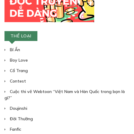
CHƯƠNG 15
23/12/2019
THỂ LOẠI
Bí Ẩn
Free
Boy Love
CHƯƠNG 16
Cổ Trang
24/12/2019
Contest
Cuộc thi vẽ Webtoon “Việt Nam và Hàn Quốc trong bạn là
gì?”
Doujinshi
Free
CHƯƠNG 17
Đời Thường
24/12/2019
Fanfic