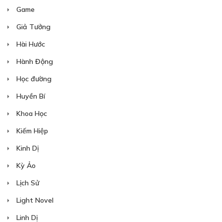
Game
Giả Tưởng
Hài Hước
Free
Hành Động
CHƯƠNG 18
Học đường
24/12/2019
Huyền Bí
Khoa Học
Kiếm Hiệp
Free
Kinh Dị
CHƯƠNG 19
Kỳ Ảo
24/12/2019
Lịch Sử
Light Novel
Linh Dị