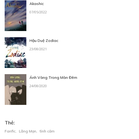
CHƯƠNG 10
Akashic
23/12/2019
07/05/2022
Hậu Duệ Zodiac
Free
23/08/2021
CHƯƠNG 11
23/12/2019
Ánh Vàng Trong Màn Đêm
24/08/2020
Free
CHƯƠNG 12
Thẻ:
23/12/2019
Fanfic
,
Lãng Mạn
,
tình cảm