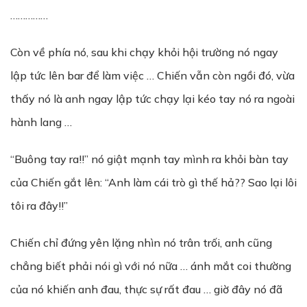
……………
Còn về phía nó, sau khi chạy khỏi hội trường nó ngay
lập tức lên bar để làm việc … Chiến vẫn còn ngồi đó, vừa
thấy nó là anh ngay lập tức chạy lại kéo tay nó ra ngoài
hành lang …
“Buông tay ra!!” nó giật mạnh tay mình ra khỏi bàn tay
của Chiến gắt lên: “Anh làm cái trò gì thế hả?? Sao lại lôi
tôi ra đây!!”
Chiến chỉ đứng yên lặng nhìn nó trân trối, anh cũng
chẳng biết phải nói gì với nó nữa … ánh mắt coi thường
của nó khiến anh đau, thực sự rất đau … giờ đây nó đã