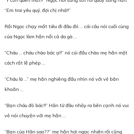
“Ý con quên mất!!” Ngọc hơi sửng sốt rồi quay sang hắn:
“Em trai yêu quý, đợi chị nhá!!”
Rồi Ngọc chạy mất tiêu đi đâu đó … cái câu nói cuối cùng
của Ngọc làm hắn nổi cả da gà …
“Cháu … cháu chào bác ạ!!” nó cúi đầu chào mẹ hắn một
cách rất lễ phép …
“Cháu là …” mẹ hắn nghiêng đầu nhìn nó với vẻ băn
khoăn …
“Bạn cháu đó bác!!” Hân từ đâu nhảy ra bên cạnh nó vui
vẻ nói chuyện với mẹ hắn …
“Bạn của Hân sao??” mẹ hắn hơi ngạc nhiên rồi cũng