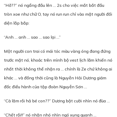
“Hở??” nó ngẩng đầu lên … 2s cho việc mắt bắt đầu
tròn xoe như chữ O, tay nó run run chỉ vào mặt người đối
diện lắp bắp:
“Anh … anh … sao … sao lại …”
Một người con trai có mái tóc màu vàng óng đang đứng
trước mặt nó, khoác trên mình bộ vest lịch lãm khiến nó
nhất thời không thể nhận ra … chính là Ze chứ không ai
khác … và đồng thời cũng là Nguyễn Hải Dương giám
đốc điều hành của tập đoàn Nguyễn Sơn …
“Cà lăm rồi hả bé con??” Dương bật cười nhìn nó đùa …
“Chết rồi!!” nó nhăn nhó nhìn ngó xung quanh …