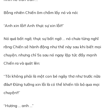
Bỗng nhiên Chiến ôm chầm lấy nó và nói:
“Anh xin lỗi!! Anh thực sự xin lỗi!!”
Nó quá bất ngờ, thực sự bất ngờ … nó chưa từng nghĩ
rằng Chiến sẽ hành động như thế này sau khi biết mọi
chuyện, nhưng chỉ 5s sau nó ngay lập tức đẩy mạnh
Chiến ra và quát lên:
“Tôi không phải là một con bé ngây thơ như trước nữa
đâu!! Đừng tưởng xin lỗi là có thể khiến tôi bỏ qua mọi
chuyện!!”
“Hương … anh …”