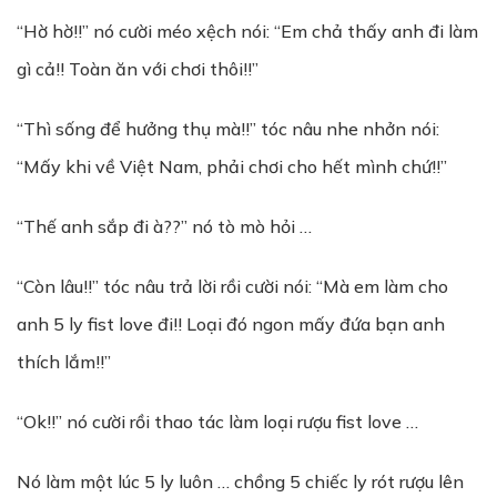
“Hờ hờ!!” nó cười méo xệch nói: “Em chả thấy anh đi làm
gì cả!! Toàn ăn với chơi thôi!!”
“Thì sống để hưởng thụ mà!!” tóc nâu nhe nhởn nói:
“Mấy khi về Việt Nam, phải chơi cho hết mình chứ!!”
“Thế anh sắp đi à??” nó tò mò hỏi …
“Còn lâu!!” tóc nâu trả lời rồi cười nói: “Mà em làm cho
anh 5 ly fist love đi!! Loại đó ngon mấy đứa bạn anh
thích lắm!!”
“Ok!!” nó cười rồi thao tác làm loại rượu fist love …
Nó làm một lúc 5 ly luôn … chồng 5 chiếc ly rót rượu lên