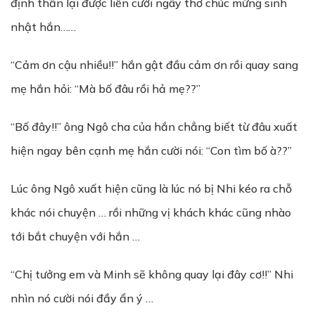
định thần lại được liền cười ngây thơ chúc mừng sinh
nhật hắn……
“Cảm ơn cậu nhiều!!” hắn gật đầu cảm ơn rồi quay sang
mẹ hắn hỏi: “Mà bố đâu rồi hả mẹ??”
“Bố đây!!” ông Ngô cha của hắn chẳng biết từ đâu xuất
hiện ngay bên cạnh mẹ hắn cười nói: “Con tìm bố à??”
Lúc ông Ngô xuất hiện cũng là lúc nó bị Nhi kéo ra chỗ
khác nói chuyện … rồi những vị khách khác cũng nhào
tới bắt chuyện với hắn …
“Chị tưởng em và Minh sẽ không quay lại đây cơ!!” Nhi
nhìn nó cười nói đầy ẩn ý …