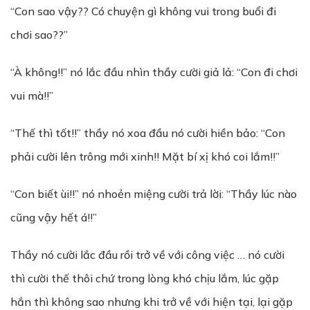
“Con sao vậy?? Có chuyện gì không vui trong buổi đi
chơi sao??”
“À không!!” nó lắc đầu nhìn thầy cười giả lả: “Con đi chơi
vui mà!!”
“Thế thì tốt!!” thầy nó xoa đầu nó cười hiền bảo: “Con
phải cười lên trông mới xinh!! Mặt bí xị khó coi lắm!!”
“Con biết ùi!!” nó nhoẻn miệng cười trả lời: “Thầy lúc nào
cũng vậy hết á!!”
Thầy nó cười lắc đầu rồi trở về với công việc … nó cười
thì cười thế thôi chứ trong lòng khó chịu lắm, lúc gặp
hắn thì không sao nhưng khi trở về với hiện tại, lại gặp