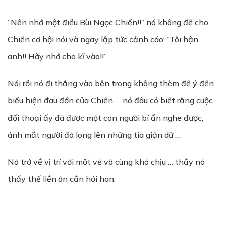
“Nên nhớ một điều Bùi Ngọc Chiến!!” nó không để cho
Chiến cơ hội nói và ngay lập tức cảnh cáo: “Tôi hận
anh!! Hãy nhớ cho kĩ vào!!”
Nói rồi nó đi thẳng vào bên trong không thèm để ý đến
biểu hiện đau đớn của Chiến … nó đâu có biết rằng cuộc
đối thoại ấy đã được một con người bí ẩn nghe được,
ánh mắt người đó long lên những tia giận dữ …
Nó trở về vị trí với một vẻ vô cùng khó chịu … thầy nó
thấy thế liền ân cần hỏi han: