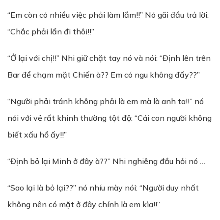
“Em còn có nhiều việc phải làm lắm!!” Nó gãi đầu trả lời:
“Chắc phải lẩn đi thôi!!”
“Ở lại với chị!!” Nhi giữ chặt tay nó và nói: “Định lên trên
Bar để chạm mặt Chiến à?? Em có ngu không đấy??”
“Người phải tránh không phải là em mà là anh ta!!” nó
nói với vẻ rất khinh thường tột độ: “Cái con người không
biết xấu hổ ấy!!”
“Định bỏ lại Minh ở đây à??” Nhi nghiêng đầu hỏi nó …
“Sao lại là bỏ lại??” nó nhíu mày nói: “Người duy nhất
không nên có mặt ở đây chính là em kìa!!”