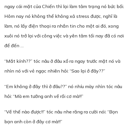
ngay cái mặt của Chiến thì lại làm tâm trạng nó bức bối.
Hôm nay nó không thể không xả stress được, nghĩ là
làm, nó lấy điện thoại ra nhắn tin cho một ai đó, xong
xuôi nó trở lại với công việc và yên tâm tối nay đã có nơi
để đến …
“Mắt kính??” tóc nâu ở đâu xổ ra ngay trước mặt nó và
nhìn nó với vẻ ngạc nhiên hỏi: “Sao lại ở đây??”
“Em không ở đây thì ở đâu??” nó nhíu mày nhìn tóc nâu
hỏi: “Mà em tưởng anh về rồi cơ mà!!”
“Về thế nào được!!” tóc nâu nhe răng ra cười nói: “Bọn
bạn anh còn ở đây cơ mà!!”