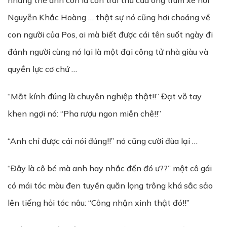
những thế anh còn là con trai thứ của ông trùm xe hơi
Nguyễn Khắc Hoàng … thật sự nó cũng hơi choáng về
con người của Pos, ai mà biết được cái tên suốt ngày đi
đánh người cùng nó lại là một đại công tử nhà giàu và
quyền lực cơ chứ …
“Mắt kính đúng là chuyên nghiệp thật!!” Đạt vỗ tay
khen ngợi nó: “Pha rượu ngon miễn chê!!”
“Anh chỉ được cái nói đúng!!” nó cũng cười đùa lại …
“Đây là cô bé mà anh hay nhắc đến đó ư??” một cô gái
có mái tóc màu đen tuyền quăn lọng trông khá sắc sảo
lên tiếng hỏi tóc nâu: “Công nhận xinh thật đó!!”