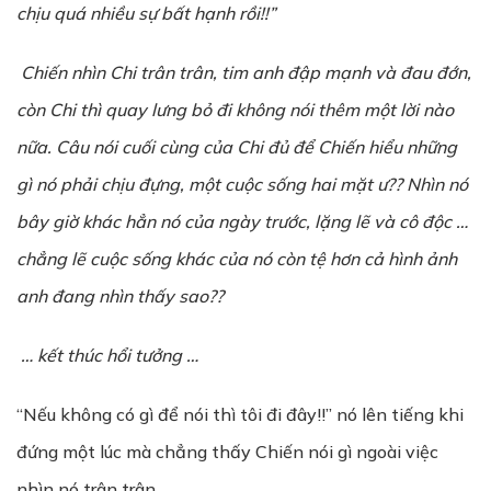
chịu quá nhiều sự bất hạnh rồi!!”
Chiến nhìn Chi trân trân, tim anh đập mạnh và đau đớn,
còn Chi thì quay lưng bỏ đi không nói thêm một lời nào
nữa. Câu nói cuối cùng của Chi đủ để Chiến hiểu những
gì nó phải chịu đựng, một cuộc sống hai mặt ư?? Nhìn nó
bây giờ khác hẳn nó của ngày trước, lặng lẽ và cô độc …
chẳng lẽ cuộc sống khác của nó còn tệ hơn cả hình ảnh
anh đang nhìn thấy sao??
… kết thúc hổi tưởng …
“Nếu không có gì để nói thì tôi đi đây!!” nó lên tiếng khi
đứng một lúc mà chẳng thấy Chiến nói gì ngoài việc
nhìn nó trân trân …