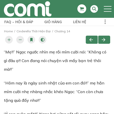
FAQ – HỎI & ĐÁP
GIỎ HÀNG
LIÊN HỆ
Home
Cinderella Thời Hiện Đại
Chương 14
“Mẹ!!” Ngọc ngước nhìn mẹ rồi mỉm cười nói: “Không có
gì đâu ạ!! Con đang nói chuyện với mấy bạn trẻ thôi
mà!!”
“Hôm nay là ngày sinh nhật của em con đó!!” mẹ hắn
mỉm cười nhẹ nhàng nhắc khéo Ngọc: “Con còn chưa
tặng quà đấy nha!!”