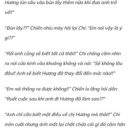
Hương lún sâu vào bùn lầy thêm nữa khi đưa anh trở
về!!”
“Bùn lầy??” Chiến nhíu mày hỏi lại Chi: “Em nói vậy là ý
gì??”
“Rồi anh cũng sẽ biết tất cả thôi!!” Chi chống cằm nhìn
ra nơi cửa kính vào khoảng không và nói: “Sẽ không lâu
đâu!! Anh sẽ biết Hương đã thay đổi đến mức nào!!”
“Em nói thẳng ra được không!!” Chiến lo lắng hỏi dồn:
“Ruốt cuộc sau khi anh đi Hương đã làm sao??”
“Anh chỉ cần biết một điều về chị Hương mà thôi!!” Chi
mỉm cười nhưng ánh mắt lại chất chứa cái gì đó căm hờn