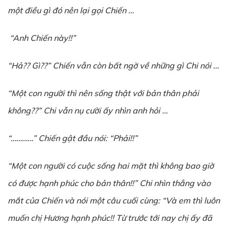
một điều gì đó nên lại gọi Chiến …
“Anh Chiến này!!”
“Hả?? Gì??” Chiến vẫn còn bất ngờ về những gì Chi nói …
“Một con người thì nên sống thật với bản thân phải
không??” Chi vẫn nụ cười ấy nhìn anh hỏi …
“…………” Chiến gật đầu nói: “Phải!!”
“Một con người có cuộc sống hai mặt thì không bao giờ
có được hạnh phúc cho bản thân!!” Chi nhìn thẳng vào
mắt của Chiến và nói một câu cuối cùng: “Và em thì luôn
muốn chị Hương hạnh phúc!! Từ trước tới nay chị ấy đã