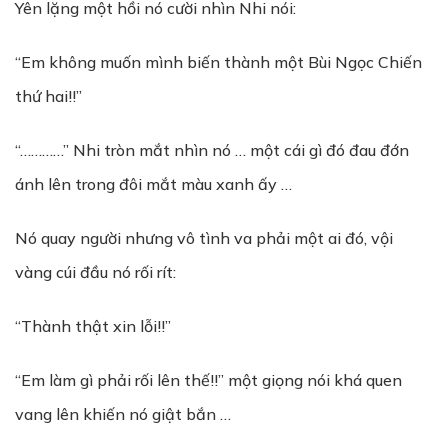
Yên lặng một hồi nó cười nhìn Nhi nói:
“Em không muốn mình biến thành một Bùi Ngọc Chiến
thứ hai!!”
“…………” Nhi tròn mắt nhìn nó … một cái gì đó đau đớn
ánh lên trong đôi mắt màu xanh ấy …
Nó quay người nhưng vô tình va phải một ai đó, vội
vàng cúi đầu nó rối rít:
“Thành thật xin lỗi!!”
“Em làm gì phải rối lên thế!!” một giọng nói khá quen
vang lên khiến nó giật bắn …