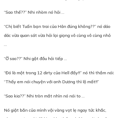
“Sao thế??” Nhi nhòm nó hỏi …
“Chị biết Tuấn bạn trai của Hân đúng không??” nó dáo
dác vừa quan sát vừa hỏi lại giọng vô cùng vô cùng nhỏ
…
“Ờ sao??” Nhi gật đầu hỏi tiếp …
“Đó là một trong 12 dirty của Hell đấy!!” nó thì thầm nói:
“Thấy em nói chuyện với anh Dương thì lộ mất!!”
“Sao kia??” Nhi tròn mắt nhìn nó nói to …
Nó giật bắn của mình vội vàng vọt lẹ ngay tức khắc,