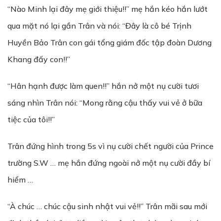
“Nào Minh lại đây mẹ giới thiệu!!” mẹ hắn kéo hắn lướt
qua mặt nó lại gần Trân và nói: “Đây là cô bé Trịnh
Huyền Bảo Trân con gái tổng giám đốc tập đoàn Dương
Khang đấy con!!”
“Hân hạnh được làm quen!!” hắn nở một nụ cười tươi
sáng nhìn Trân nói: “Mong rằng cậu thấy vui vẻ ở bữa
tiệc của tôi!!”
Trân đứng hình trong 5s vì nụ cười chết người của Prince
trường S.W … mẹ hắn đứng ngoài nở một nụ cười đầy bí
hiểm …
“À chúc … chúc cậu sinh nhật vui vẻ!!” Trân mãi sau mới