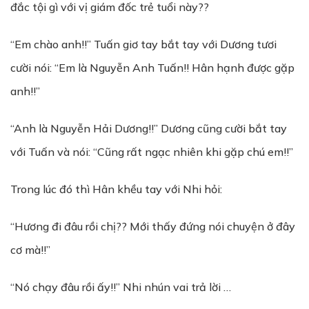
đắc tội gì với vị giám đốc trẻ tuổi này??
“Em chào anh!!” Tuấn giơ tay bắt tay với Dương tươi
cười nói: “Em là Nguyễn Anh Tuấn!! Hân hạnh được gặp
anh!!”
“Anh là Nguyễn Hải Dương!!” Dương cũng cười bắt tay
với Tuấn và nói: “Cũng rất ngạc nhiên khi gặp chú em!!”
Trong lúc đó thì Hân khều tay với Nhi hỏi:
“Hương đi đâu rồi chị?? Mới thấy đứng nói chuyện ở đây
cơ mà!!”
“Nó chạy đâu rồi ấy!!” Nhi nhún vai trả lời …