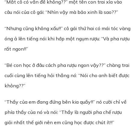
“Mắt cô có vấn đề không??” một tên con trai xỉa vào
câu nói của cô gái: “Nhìn vậy mà bảo xinh là sao??”
“Nhưng cũng không xấu!!” cô gái thứ hai có mái tóc vàng
óng ả lên tiếng nói khi hớp một ngụm rượu: “Và pha rượu
rất ngon!!”
“Bé con học ở đâu cách pha rượu ngon vậy??” chàng trai
cuối cùng lên tiếng hỏi thẳng nó: “Nói cho anh biết được
không??”
“Thầy của em đang đứng bên kia quầy!!” nó cười chỉ về
phía thầy của nó và nói: “Thầy là người pha chế rượu
giỏi nhất thế giới nên em cũng học được chút ít!!”