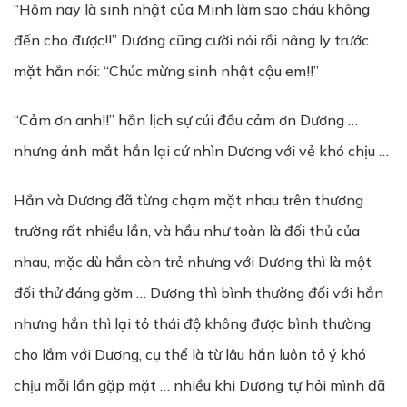
“Hôm nay là sinh nhật của Minh làm sao cháu không
đến cho được!!” Dương cũng cười nói rồi nâng ly trước
mặt hắn nói: “Chúc mừng sinh nhật cậu em!!”
“Cảm ơn anh!!” hắn lịch sự cúi đầu cảm ơn Dương …
nhưng ánh mắt hắn lại cứ nhìn Dương với vẻ khó chịu …
Hắn và Dương đã từng chạm mặt nhau trên thương
trường rất nhiều lần, và hầu như toàn là đối thủ của
nhau, mặc dù hắn còn trẻ nhưng với Dương thì là một
đối thử đáng gờm … Dương thì bình thường đối với hắn
nhưng hắn thì lại tỏ thái độ không được bình thường
cho lắm với Dương, cụ thể là từ lâu hắn luôn tỏ ý khó
chịu mỗi lần gặp mặt … nhiều khi Dương tự hỏi mình đã