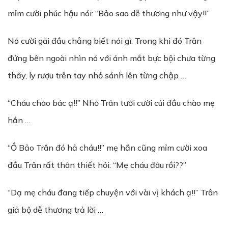
mỉm cười phúc hậu nói: “Bảo sao dễ thương như vậy!!”
Nó cười gãi đầu chẳng biết nói gì. Trong khi đó Trân
đứng bên ngoài nhìn nó với ánh mắt bực bội chưa từng
thấy, ly rượu trên tay nhỏ sánh lên từng chập …
“Cháu chào bác ạ!!” Nhỏ Trân tười cười cúi đầu chào mẹ
hắn …
“Ồ Bảo Trân đó hả cháu!!” mẹ hắn cũng mỉm cười xoa
đầu Trân rất thân thiết hỏi: “Mẹ cháu đâu rồi??”
“Dạ mẹ cháu đang tiếp chuyện với vài vị khách ạ!!” Trân
giả bộ dễ thương trả lời …