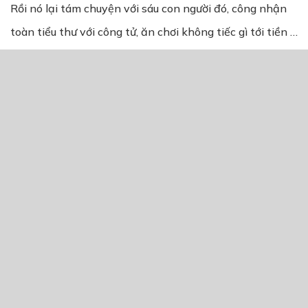
Rồi nó lại tám chuyện với sáu con người đó, công nhận
toàn tiểu thư với công tử, ăn chơi không tiếc gì tới tiền …
nó đã từng gặp rất nhiều loại người đại gia, nhưng sáu
người này thì nó phải choáng thực sự, chơi ngông không
thể chịu được … nghe mấy tên này nói chuyện về mấy
vụ đi dạt bạt tử của họ mà nó chào thua …
Nhưng nó nào có biết hắn đã có mặt ở trong Bar và
đang quan sát nó, hắn tức tối khi tự nhiên nó bỏ lên đây
mà chẳng thèm nói một lời, đã thế còn cười cười nói nói
thân mật với tóc nâu đáng ghét nữa chứ … mà kể cũng
lạ cơ, nó như thế mà sao lại có rất nhiều tên đẹp trai
chạy đến để nói chuyện mới tài chứ, có lẽ vì nó nói
chuyện có duyên chăng?? Hắn thì chẳng thèm cái