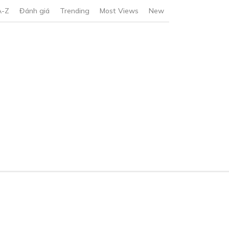
A-Z
Đánh giá
Trending
Most Views
New