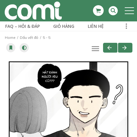
FAQ – HỎI & ĐÁP
GIỎ HÀNG
LIÊN HỆ
Home
Dấu vết đỏ
5 - 5