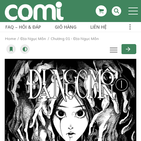
FAQ – HỎI & ĐÁP
GIỎ HÀNG
LIÊN HỆ
Home
Địa Ngục Môn
Chương 01 - Địa Ngục Môn