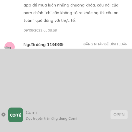
Nhìn tấm ảnh nữ chính sau khi bị tai nạn, cạnh tay nữ
chính có một bàn tay khác chìa ra, mình đoán nữ chính
còn vài ngày nữa là kết hôn với nam chính (?)
09/08/2022 at 09:02
lial
ĐĂNG NHẬP ĐỂ BÌNH LUẬN
Mới chương 1 thôi đã rất ấn tượng rồi nên mình vội tải
app để mua luôn những chương khóa, câu nói của
nam chính “chỉ cần không tỏ ra khác họ thì cậu an
toàn” quá đúng với thực tế.
09/08/2022 at 08:59
Người dùng 1134839
ĐĂNG NHẬP ĐỂ BÌNH LUẬN
Hóng
Comi
OPEN
04/08/2022 at 20:05
Đọc truyện trên ứng dụng Comi
ans
ĐĂNG NHẬP ĐỂ BÌNH LUẬN