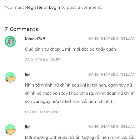
THẢO LUẬN TRUYỆN NÀY
Để lại một bình luận
You must
Register
or
Login
to post a comment.
7 Comments
Kimaki2k8
ĐĂNG NHẬP ĐỂ BÌNH LUẬN
Quá đỉnh từ chap 1 mk mới đọc đã thấy cuốn
22/01/2026 at 03:57
lial
ĐĂNG NHẬP ĐỂ BÌNH LUẬN