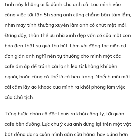
tinh này không ai là dành cho anh cả. Lao mình vào
công việc tới tận 5h sáng anh cũng chẳng bận tâm lắm,
nhìn máy tính thường xuyên làm anh có chút mệt mỏi.
Đứng dậy, thân thể ưu nhã xinh đẹp vốn có của một con
báo đen thật sự quá thu hút. Làm vài động tác giãn cơ
đơn giản anh nghĩ nên tự thưởng cho mình một cốc
cafe ấm áp để tránh cái lạnh lẽo từ không khí bên
ngoài, hoặc cũng có thể là cả bên trong. Nhếch môi một
cái cầm lấy áo khoác của mình ra khỏi phòng làm việc
của Chủ tịch.
Từng bước chân cô độc Louis ra khỏi công ty, tới quán
cafe bên đường. Lực chú ý của anh dừng lại trên một vật
bất động đang cuộn mình gần cửa hàng, hay đúng hơn