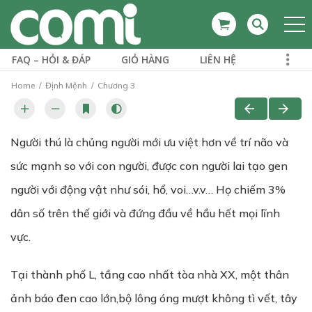
FAQ – HỎI & ĐÁP
GIỎ HÀNG
LIÊN HỆ
Home
Định Mệnh
Chương 3
Người thú là chủng người mới ưu việt hơn về trí não và
sức mạnh so với con người, được con người lai tạo gen
người với động vật như sói, hổ, voi…v.v… Họ chiếm 3%
dân số trên thế giới và đứng đầu về hầu hết mọi lĩnh
vực.
Tại thành phố L, tầng cao nhất tòa nhà XX, một thân
ảnh báo đen cao lớn,bộ lông óng mượt không tì vết, tây