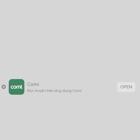
Quan Trọng Là Phải Đẹp Trai
21/09/2018
Ngầu
30/07/2019
Comi
OPEN
Thẻ:
Đọc truyện trên ứng dụng Comi
BL
,
Đời Thường
,
huyễn huyễn
,
tình cảm
,
truyện chữ