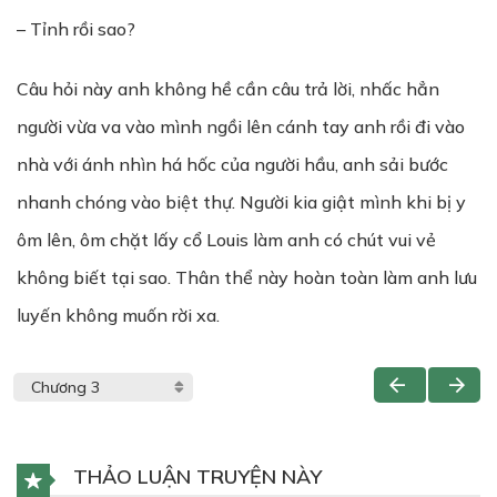
– Tỉnh rồi sao?
Câu hỏi này anh không hề cần câu trả lời, nhấc hẳn
người vừa va vào mình ngồi lên cánh tay anh rồi đi vào
nhà với ánh nhìn há hốc của người hầu, anh sải bước
nhanh chóng vào biệt thự. Người kia giật mình khi bị y
ôm lên, ôm chặt lấy cổ Louis làm anh có chút vui vẻ
không biết tại sao. Thân thể này hoàn toàn làm anh lưu
luyến không muốn rời xa.
THẢO LUẬN TRUYỆN NÀY