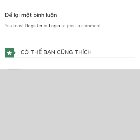
Để lại một bình luận
You must
Register
or
Login
to post a comment.
CÓ THỂ BẠN CŨNG THÍCH
Cosella Virus
22/04/2020
Ngày Anh Nhận Ra Em.
04/09/2020