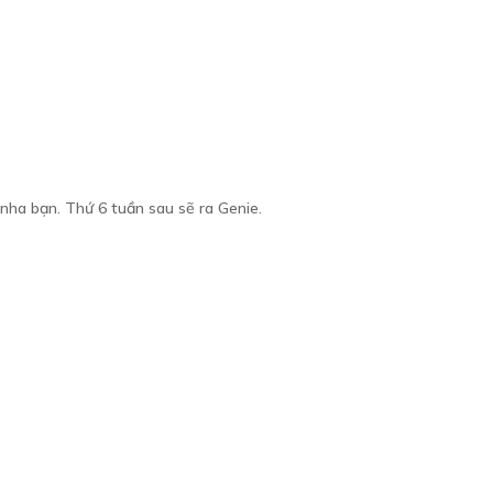
n nha bạn. Thứ 6 tuần sau sẽ ra Genie.