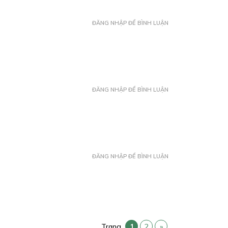
ĐĂNG NHẬP ĐỂ BÌNH LUẬN
ĐĂNG NHẬP ĐỂ BÌNH LUẬN
ĐĂNG NHẬP ĐỂ BÌNH LUẬN
Trang
1
2
»