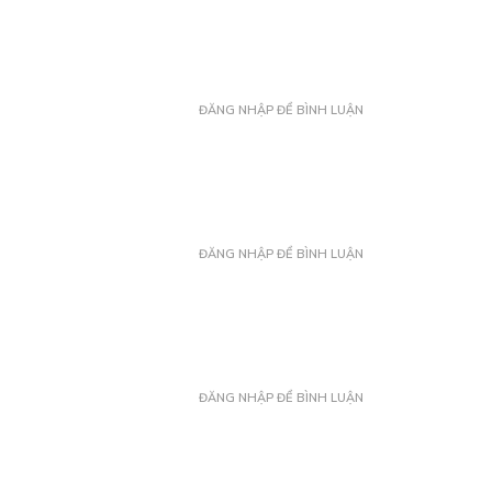
ĐĂNG NHẬP ĐỂ BÌNH LUẬN
ĐĂNG NHẬP ĐỂ BÌNH LUẬN
ĐĂNG NHẬP ĐỂ BÌNH LUẬN