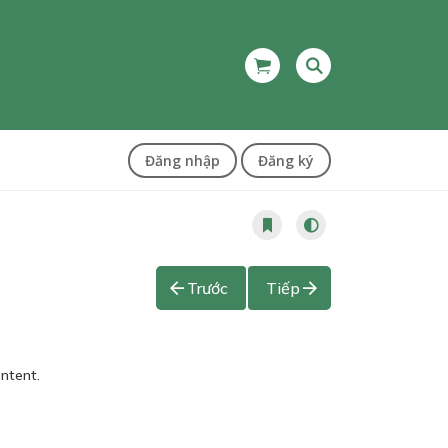
Đăng nhập
Đăng ký
Trước
Tiếp
ontent.