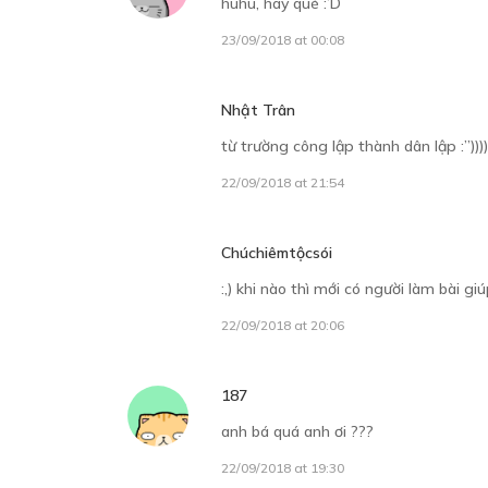
huhu, hay qué :’D
23/09/2018 at 00:08
Nhật Trân
từ trường công lập thành dân lập :”))))
22/09/2018 at 21:54
Chúchiêmtộcsói
:,) khi nào thì mới có người làm bài giú
22/09/2018 at 20:06
187
anh bá quá anh ơi ???
22/09/2018 at 19:30