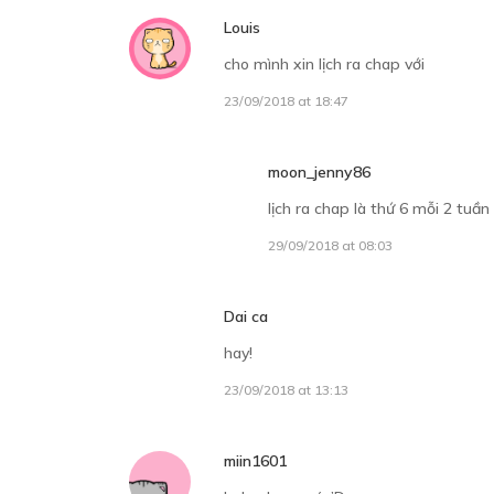
Louis
cho mình xin lịch ra chap với
23/09/2018 at 18:47
moon_jenny86
lịch ra chap là thứ 6 mỗi 2 tuầ
29/09/2018 at 08:03
Dai ca
hay!
23/09/2018 at 13:13
miin1601