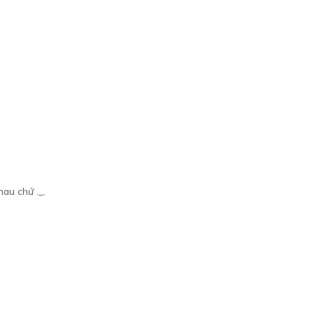
hau chứ ._.