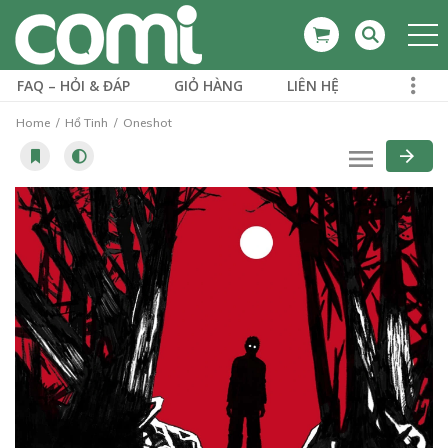
FAQ – HỎI & ĐÁP
GIỎ HÀNG
LIÊN HỆ
Home
Hổ Tinh
Oneshot