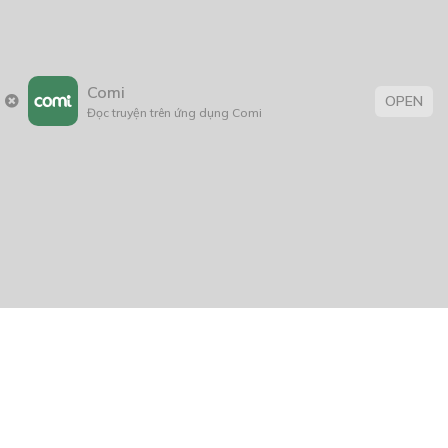
Comi
OPEN
Đọc truyện trên ứng dụng Comi