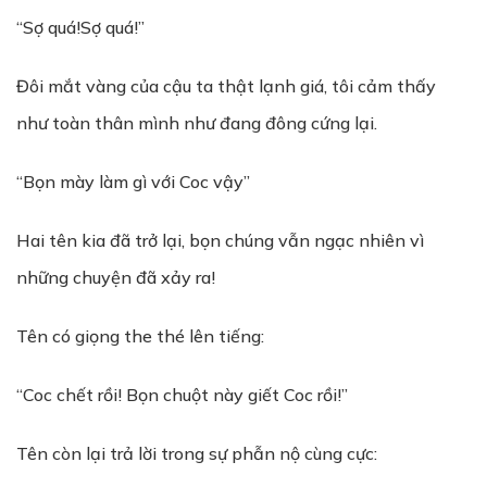
“Sợ quá!Sợ quá!”
Đôi mắt vàng của cậu ta thật lạnh giá, tôi cảm thấy
như toàn thân mình như đang đông cứng lại.
“Bọn mày làm gì với Coc vậy”
Hai tên kia đã trở lại, bọn chúng vẫn ngạc nhiên vì
những chuyện đã xảy ra!
Tên có giọng the thé lên tiếng:
“Coc chết rồi! Bọn chuột này giết Coc rồi!”
Tên còn lại trả lời trong sự phẫn nộ cùng cực: