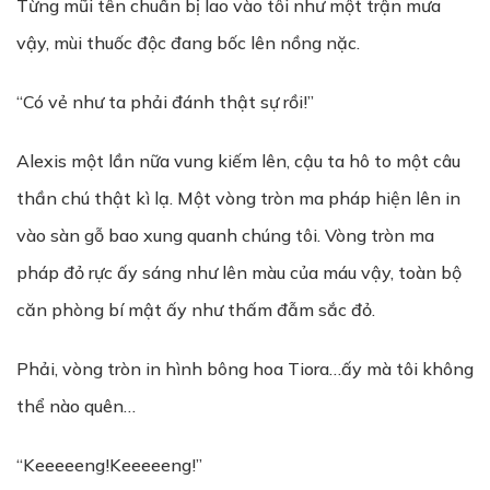
Từng mũi tên chuẩn bị lao vào tôi như một trận mưa
vậy, mùi thuốc độc đang bốc lên nồng nặc.
“Có vẻ như ta phải đánh thật sự rồi!”
Alexis một lần nữa vung kiếm lên, cậu ta hô to một câu
thần chú thật kì lạ. Một vòng tròn ma pháp hiện lên in
vào sàn gỗ bao xung quanh chúng tôi. Vòng tròn ma
pháp đỏ rực ấy sáng như lên màu của máu vậy, toàn bộ
căn phòng bí mật ấy như thấm đẫm sắc đỏ.
Phải, vòng tròn in hình bông hoa Tiora…ấy mà tôi không
thể nào quên…
“Keeeeeng!Keeeeeng!”