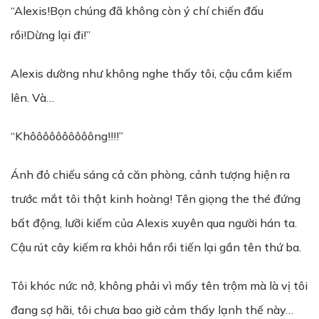
“Alexis!Bọn chúng đã không còn ý chí chiến đấu
rồi!Dừng lại đi!”
Alexis dường như không nghe thấy tôi, cậu cầm kiếm
lên. Và…
“Khôôôôôôôôôông!!!!”
Ánh đỏ chiếu sáng cả căn phòng, cảnh tượng hiện ra
trước mắt tôi thật kinh hoàng! Tên giọng the thé đứng
bất động, lưỡi kiếm của Alexis xuyên qua người hán ta.
Cậu rút cây kiếm ra khỏi hắn rồi tiến lại gần tên thứ ba.
Tôi khóc nức nở, không phải vì mấy tên trộm mà là vị tôi
đang sợ hãi, tôi chưa bao giờ cảm thấy lạnh thế này…