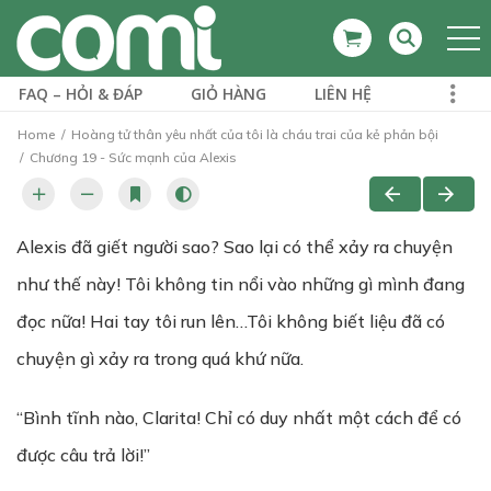
FAQ – HỎI & ĐÁP
GIỎ HÀNG
LIÊN HỆ
Home
Hoàng tử thân yêu nhất của tôi là cháu trai của kẻ phản bội
Chương 19 - Sức mạnh của Alexis
Alexis đã giết người sao? Sao lại có thể xảy ra chuyện
như thế này! Tôi không tin nổi vào những gì mình đang
đọc nữa! Hai tay tôi run lên…Tôi không biết liệu đã có
chuyện gì xảy ra trong quá khứ nữa.
“Bình tĩnh nào, Clarita! Chỉ có duy nhất một cách để có
được câu trả lời!”