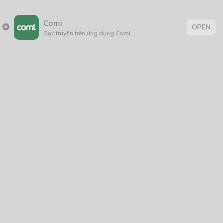
Comi
OPEN
Đọc truyện trên ứng dụng Comi
Bí ẩn một thế giới song song
05/02/2024
From A to Z
21/09/2022
Thẻ:
Hài Hước
,
Lãng Mạn
,
shoujo
,
thiếu nữ
,
tình cảm
,
truyện chữ
,
truyện Việt Nam
,
xuyên không