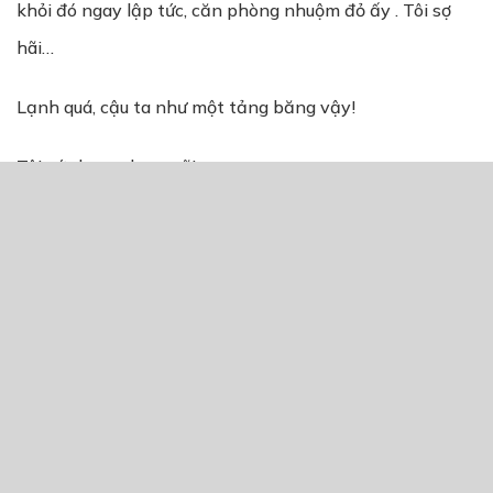
khỏi đó ngay lập tức, căn phòng nhuộm đỏ ấy . Tôi sợ
hãi…
Lạnh quá, cậu ta như một tảng băng vậy!
Tôi cứ chạy…chạy mãi…
Tôi cố gắng chạy xa khỏi Alexis.
Đó không phải là Alexis mà tôi biết, khi tôi nhìn vào đôi
mắt ấy…
Alexis như không có cảm xúc vậy!”