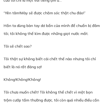
của tôi chỉ là một vài tiếng ậm ừ…
“Yên tâm!Mày sẽ được chăm sóc thật chu đáo!”
Hắn ta dùng bàn tay dơ bẩn của mình để chuẩn bị đâm
tôi, tôi không thể kìm được những giọt nước mắt.
Tôi sẽ chết sao?
Tôi thật sự không biết cái chết thế nào nhưng tôi chỉ
biết là nó rất đáng sợ!
Không!Không!Không!
Tôi chưa muốn chết! Tôi không thể chết vì một bọn
trộm cướp tầm thường được, tôi còn quá nhiều điều cần