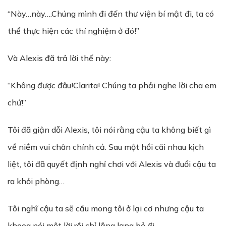
“Này…này….Chúng mình đi đến thư viện bí mật đi, ta có
thể thực hiện các thí nghiệm ở đó!”
Và Alexis đã trả lời thế này:
“Không được đâu!Clarita! Chúng ta phải nghe lời cha em
chứ!”
Tôi đã giận dỗi Alexis, tôi nói rằng cậu ta không biết gì
về niềm vui chân chính cả. Sau một hồi cãi nhau kịch
liệt, tôi đã quyết định nghỉ chơi với Alexis và đuổi cậu ta
ra khỏi phòng…
Tôi nghĩ cậu ta sẽ cầu mong tôi ở lại cơ nhưng cậu ta
khoog nói một lời rồi chỉ lẳng lạng bỏ đi…