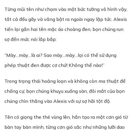
Từng mũi tên như chạm vào một bức tường vô hình vậy,
tất cả đều gãy và văng bật ra ngoài ngay lập tức. Alexis
tiến lại gần hai tên mặc áo choàng đen, bọn chúng run
sợ đến mức nói lắp bắp:
“Mày…mày…là ai? Sao mày…mày…lại có thể sử dụng
phép thuật đen được cơ chứ! Không thể nào!”
Trong trạng thái hoảng loạn và không còn ma thuật để
chống cự, bọn chúng khuỵu xuống sàn, đôi mắt của bọn
chúng chìn thẳng vào Alexis với sự sợ hãi tột độ.
Tên có giọng the thé vùng lên, hắn tạo ra một cơn gió từ
bàn tay bàn mình, từng cơn gió sắc như những lưỡi dao