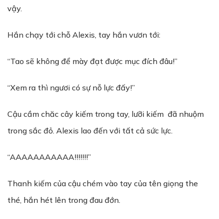
vậy.
Hắn chạy tới chỗ Alexis, tay hắn vươn tới:
“Tao sẽ không để mày đạt được mục đích đâu!”
“Xem ra thì ngươi có sự nỗ lực đấy!”
Cậu cầm chăc cây kiếm trong tay, lưỡi kiếm đã nhuộm
trong sắc đỏ. Alexis lao đến với tất cả sức lực.
“AAAAAAAAAAA!!!!!!!”
Thanh kiếm của cậu chém vào tay của tên giọng the
thé, hắn hét lên trong đau đớn.