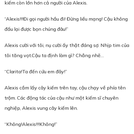
kiếm còn lớn hơn cả người của Alexis.
“Alexis!!!Đi gọi người hầu đi! Đừng liều mạng! Cậu không
đấu lại được bọn chúng đâu!”
Alexis cười với tôi, nụ cười ấy thật đáng sợ. Nhịp tim của
tôi tăng vọt.Cậu ta định làm gì? Chẳng nhẽ…
“Clarita!Ta đến cứu em đây!”
Alexis cầm lấy cây kiếm trên tay, cậu chạy về phía tên
trộm. Các động tác của cậu như một kiếm sĩ chuyên
nghiệp, Alexis vung cây kiếm lên.
“Không!Alexis!!!Không!”