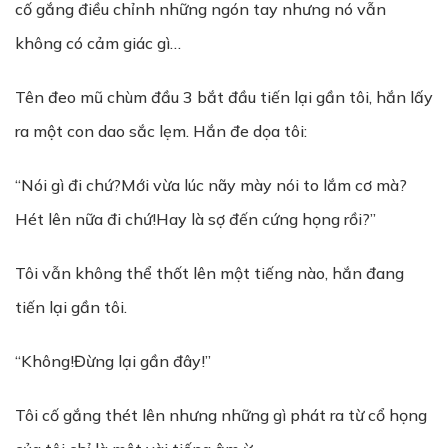
cố gắng điều chỉnh những ngón tay nhưng nó vẫn
không có cảm giác gì…
Tên đeo mũ chùm đầu 3 bắt đầu tiến lại gần tôi, hắn lấy
ra một con dao sắc lẹm. Hắn đe dọa tôi:
“Nói gì đi chứ?Mới vừa lúc nãy mày nói to lắm cơ mà?
Hét lên nữa đi chứ!Hay là sợ đến cứng họng rồi?”
Tôi vẫn không thể thốt lên một tiếng nào, hắn đang
tiến lại gần tôi.
“Không!Đừng lại gần đây!”
Tôi cố gắng thét lên nhưng những gì phát ra từ cổ họng