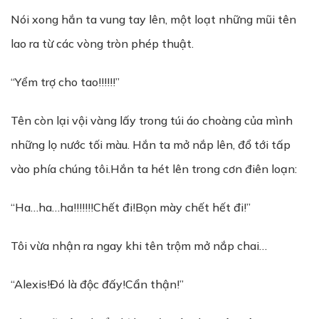
Nói xong hắn ta vung tay lên, một loạt những mũi tên
lao ra từ các vòng tròn phép thuật.
“Yểm trợ cho tao!!!!!!”
Tên còn lại vội vàng lấy trong túi áo choàng của mình
những lọ nước tối màu. Hắn ta mở nắp lên, đổ tới tấp
vào phía chúng tôi.Hắn ta hét lên trong cơn điên loạn:
“Ha…ha…ha!!!!!!!Chết đi!Bọn mày chết hết đi!”
Tôi vừa nhận ra ngay khi tên trộm mở nắp chai…
“Alexis!Đó là độc đấy!Cẩn thận!”