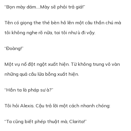
“Bọn mày dám….Mày sẽ phải trả giá!”
Tên có giọng the thé bèn hô lên một câu thần chú mà
tôi không nghe rõ nữa, tai tôi như ù đi vậy.
“Đoàng!”
Một vụ nổ đột ngột xuất hiện. Từ không trung vô vàn
những quả cầu lửa bỗng xuất hiện.
“Hắn ta là pháp sư à?”
Tôi hỏi Alexis. Cậu trả lời một cách nhanh chóng:
“Ta cũng biết phép thuật mà, Clarita!”