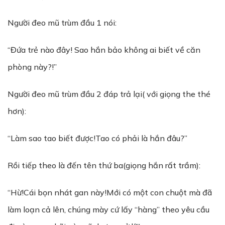
Người đeo mũ trùm đầu 1 nói:
“Đứa trẻ nào đây! Sao hắn bảo không ai biết về căn
phòng này?!”
Người đeo mũ trùm đầu 2 đáp trả lại( với giọng the thé
hơn):
“Làm sao tao biết được!Tao có phải là hắn đâu?”
Rồi tiếp theo là đến tên thứ ba(giọng hắn rất trầm):
“Hừ!Cái bọn nhát gan này!Mới có một con chuột mà đã
làm loạn cả lên, chúng mày cứ lấy “hàng” theo yêu cầu