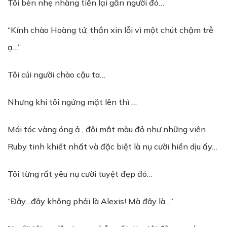
Tôi bèn nhẹ nhàng tiến lại gần người đó…
“Kính chào Hoàng tử, thần xin lỗi vì một chút chậm trễ
ạ…”
Tôi cúi người chào cậu ta…
Nhưng khi tôi ngửng mặt lên thì …
Mái tóc vàng óng ả , đôi mắt màu đỏ như những viên
Ruby tinh khiết nhất và đặc biệt là nụ cười hiền dịu ấy…
Tôi từng rất yêu nụ cười tuyệt đẹp đó…
“Đây…đây không phải là Alexis! Mà đây là…”