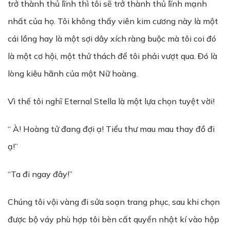
trở thành thủ lĩnh thì tôi sẽ trở thành thủ lĩnh mạnh
nhất của họ. Tôi không thấy viên kim cương này là một
cái lồng hay là một sợi dây xích ràng buộc mà tôi coi đó
là một cơ hội, một thử thách để tôi phải vượt qua. Đó là
lòng kiêu hãnh của một Nữ hoàng.
Vì thế tôi nghĩ Eternal Stella là một lựa chọn tuyệt vời!
“ À! Hoàng tử đang đợi ạ! Tiểu thư mau mau thay đồ đi
ạ!”
“Ta đi ngay đây!”
Chúng tôi vội vàng đi sửa soạn trang phục, sau khi chọn
được bộ váy phù hợp tôi bèn cất quyển nhật kí vào hộp