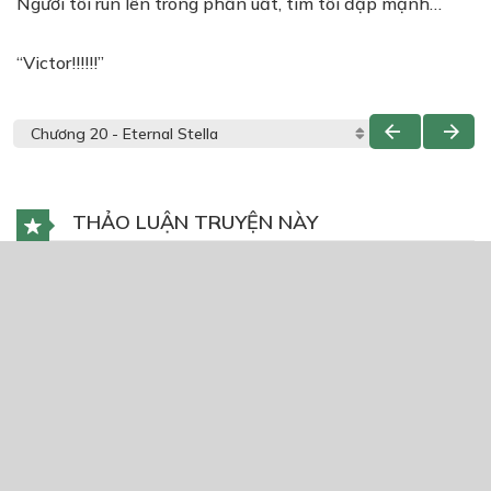
Người tôi run lên trong phẫn uất, tim tôi đập mạnh…
“Victor!!!!!!”
THẢO LUẬN TRUYỆN NÀY
Để lại một bình luận
You must
Register
or
Login
to post a comment.
CÓ THỂ BẠN CŨNG THÍCH