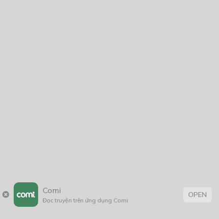
Táo xanh, mật ong và nắng trời
02/10/2021
Chuyến đi thứ nhất – Thung Lũng Trong Mây
01/09/2021
Thạch hoa
29/11/2019
Cuộc Hôn Nhân Này Được Định Sẵn Sẽ Đổ Vỡ
27/05/2026
Comi
OPEN
Đọc truyện trên ứng dụng Comi