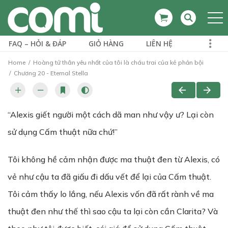
FAQ – HỎI & ĐÁP
GIỎ HÀNG
LIÊN HỆ
Home
Hoàng tử thân yêu nhất của tôi là cháu trai của kẻ phản bội
Chương 20 - Eternal Stella
“Alexis giết người một cách dã man như vậy ư? Lại còn
sử dụng Cấm thuật nữa chứ!”
Tôi không hề cảm nhận được ma thuật đen từ Alexis, có
vẻ như cậu ta đã giấu đi dấu vết để lại của Cấm thuật.
Tôi cảm thấy lo lắng, nếu Alexis vốn đã rất rành về ma
thuật đen như thế thì sao cậu ta lại còn cần Clarita? Và