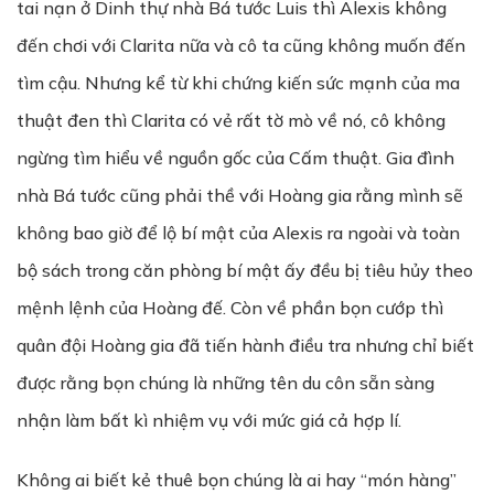
tai nạn ở Dinh thự nhà Bá tước Luis thì Alexis không
đến chơi với Clarita nữa và cô ta cũng không muốn đến
tìm cậu. Nhưng kể từ khi chứng kiến sức mạnh của ma
thuật đen thì Clarita có vẻ rất tờ mò về nó, cô không
ngừng tìm hiểu về nguồn gốc của Cấm thuật. Gia đình
nhà Bá tước cũng phải thề với Hoàng gia rằng mình sẽ
không bao giờ để lộ bí mật của Alexis ra ngoài và toàn
bộ sách trong căn phòng bí mật ấy đều bị tiêu hủy theo
mệnh lệnh của Hoàng đế. Còn về phần bọn cướp thì
quân đội Hoàng gia đã tiến hành điều tra nhưng chỉ biết
được rằng bọn chúng là những tên du côn sẵn sàng
nhận làm bất kì nhiệm vụ với mức giá cả hợp lí.
Không ai biết kẻ thuê bọn chúng là ai hay “món hàng”