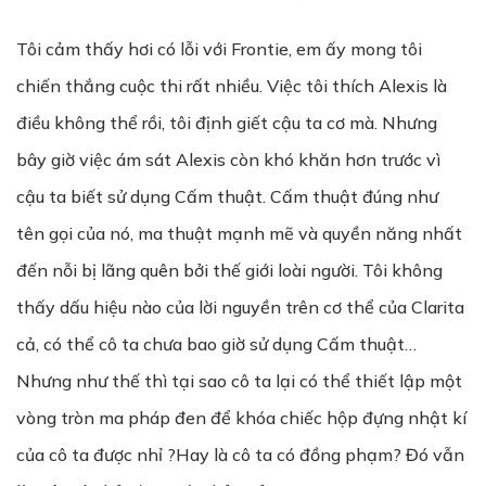
Tôi cảm thấy hơi có lỗi với Frontie, em ấy mong tôi
chiến thắng cuộc thi rất nhiều. Việc tôi thích Alexis là
điều không thể rồi, tôi định giết cậu ta cơ mà. Nhưng
bây giờ việc ám sát Alexis còn khó khăn hơn trước vì
cậu ta biết sử dụng Cấm thuật. Cấm thuật đúng như
tên gọi của nó, ma thuật mạnh mẽ và quyền năng nhất
đến nỗi bị lãng quên bởi thế giới loài người. Tôi không
thấy dấu hiệu nào của lời nguyền trên cơ thể của Clarita
cả, có thể cô ta chưa bao giờ sử dụng Cấm thuật…
Nhưng như thế thì tại sao cô ta lại có thể thiết lập một
vòng tròn ma pháp đen để khóa chiếc hộp đựng nhật kí
của cô ta được nhỉ ?Hay là cô ta có đồng phạm? Đó vẫn