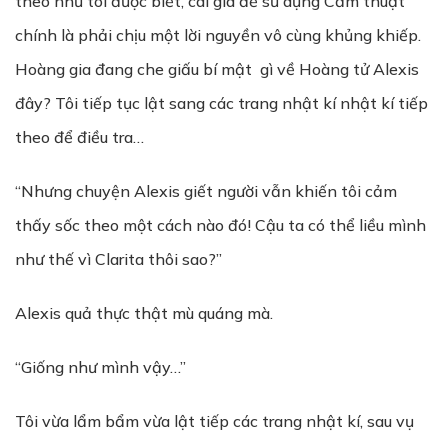
theo như tôi được biết, cái giá để sử dụng Cấm thuật
chính là phải chịu một lời nguyền vô cùng khủng khiếp.
Hoàng gia đang che giấu bí mật gì về Hoàng tử Alexis
đây? Tôi tiếp tục lật sang các trang nhật kí nhật kí tiếp
theo để điều tra…
“Nhưng chuyện Alexis giết người vẫn khiến tôi cảm
thấy sốc theo một cách nào đó! Cậu ta có thể liều mình
như thế vì Clarita thôi sao?”
Alexis quả thực thật mù quáng mà.
“Giống như mình vậy…”
Tôi vừa lẩm bẩm vừa lật tiếp các trang nhật kí, sau vụ