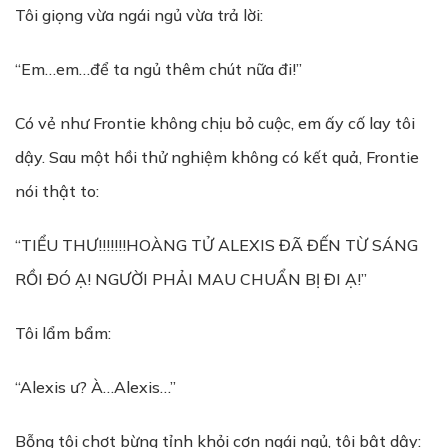
Tôi giọng vừa ngái ngủ vừa trả lời:
“Em…em…để ta ngủ thêm chút nữa đi!”
Có vẻ như Frontie không chịu bỏ cuộc, em ấy cố lay tôi
dậy. Sau một hồi thử nghiệm không có kết quả, Frontie
nói thật to:
“TIỂU THƯ!!!!!!!HOÀNG TỬ ALEXIS ĐÃ ĐẾN TỪ SÁNG
RỒI ĐÓ Ạ! NGƯỜI PHẢI MAU CHUẨN BỊ ĐI Ạ!”
Tôi lẩm bẩm:
“Alexis ư? À…Alexis…”
Bỗng tôi chợt bừng tỉnh khỏi cơn ngái ngủ, tôi bật dậy: