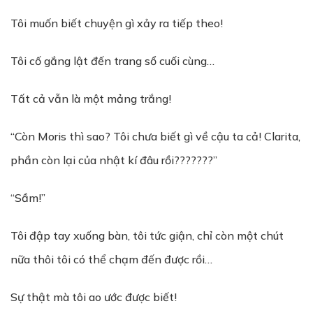
Tôi muốn biết chuyện gì xảy ra tiếp theo!
Tôi cố gắng lật đến trang sổ cuối cùng…
Tất cả vẫn là một mảng trắng!
“Còn Moris thì sao? Tôi chưa biết gì về cậu ta cả! Clarita,
phần còn lại của nhật kí đâu rồi???????”
“Sầm!”
Tôi đập tay xuống bàn, tôi tức giận, chỉ còn một chút
nữa thôi tôi có thể chạm đến được rồi…
Sự thật mà tôi ao ước được biết!