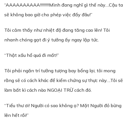
“AAAAAAAAAA!!!!!!!!Mình đang nghĩ gì thế này….Cậu ta
sẽ không bao giờ cho phép việc đấy đâu!”
Tôi cảm thấy như nhiệt độ đang tăng cao lên! Tôi
nhanh chóng gạt đi ý tưởng ấy ngay lập tức.
“Thật xấu hổ quá đi mất!”
Tôi phải ngăn trí tưởng tượng bay bổng lại, tôi mong
rằng sẽ có cách khác để kiểm chứng sự thực này….Tôi sẽ
làm bất kì cách nào NGOẠI TRỪ cách đó.
“Tiểu thư ơi! Người có sao không ạ? Mặt Người đỏ bừng
lên hết rồi!”