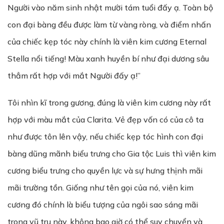
Người vào năm sinh nhật mười tám tuổi đấy ạ. Toàn bộ
con đại bàng đều được làm từ vàng ròng, và điểm nhấn
của chiếc kẹp tóc này chính là viên kim cương Eternal
Stella nổi tiếng! Màu xanh huyền bí như đại dương sâu
thẳm rất hợp với mắt Người đấy ạ!”
Tôi nhìn kĩ trong gương, đúng là viên kim cương này rất
hợp với màu mắt của Clarita. Vẻ đẹp vốn có của cô ta
như được tôn lên vậy, nếu chiếc kẹp tóc hình con đại
bàng dũng mãnh biểu trưng cho Gia tộc Luis thì viên kim
cương biểu trưng cho quyền lực và sự hưng thịnh mãi
mãi trường tồn. Giống như tên gọi của nó, viên kim
cương đó chính là biểu tượng của ngôi sao sáng mãi
trong vũ trụ này, không bao giờ có thể suy chuyển và