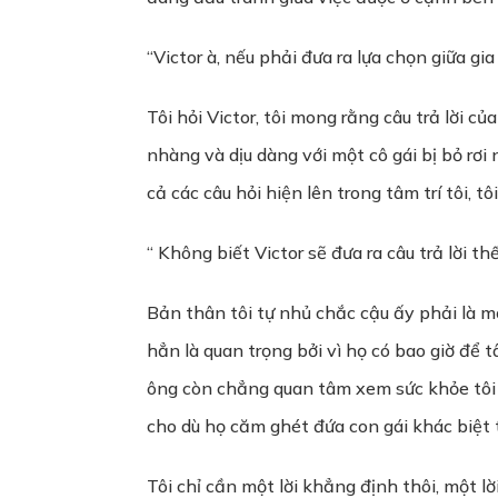
“Victor à, nếu phải đưa ra lựa chọn giữa gi
Tôi hỏi Victor, tôi mong rằng câu trả lời c
nhàng và dịu dàng với một cô gái bị bỏ rơi 
cả các câu hỏi hiện lên trong tâm trí tôi, 
“ Không biết Victor sẽ đưa ra câu trả lời t
Bản thân tôi tự nhủ chắc cậu ấy phải là mộ
hẳn là quan trọng bởi vì họ có bao giờ để t
ông còn chẳng quan tâm xem sức khỏe tôi n
cho dù họ căm ghét đứa con gái khác biệt t
Tôi chỉ cần một lời khẳng định thôi, một lờ