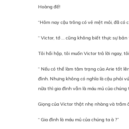
Hoàng đế!
“Hôm nay cậu trông có vẻ mệt mỏi, đã có c
“ Victor, tớ … cũng không biết thực sự bản
Tôi hồi hộp, tôi muốn Victor trả lời ngay, t
“ Nếu có thể làm tâm trạng của Arie tốt lê
đình. Nhưng không có nghĩa là cậu phải vứ
nữa thì gia đình vẫn là máu mủ của chúng 
Giọng của Victor thật nhẹ nhàng và trầm ấ
“ Gia đình là máu mủ của chúng ta à ?”