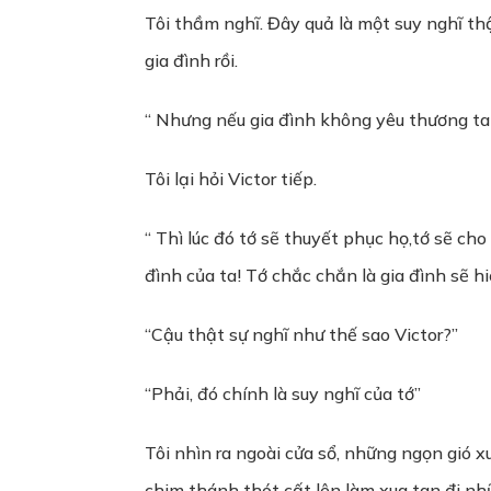
Tôi thầm nghĩ. Đây quả là một suy nghĩ thậ
gia đình rồi.
“ Nhưng nếu gia đình không yêu thương ta 
Tôi lại hỏi Victor tiếp.
“ Thì lúc đó tớ sẽ thuyết phục họ,tớ sẽ ch
đình của ta! Tớ chắc chắn là gia đình sẽ hi
“Cậu thật sự nghĩ như thế sao Victor?”
“Phải, đó chính là suy nghĩ của tớ”
Tôi nhìn ra ngoài cửa sổ, những ngọn gió 
chim thánh thót cất lên làm xua tan đi nhữ