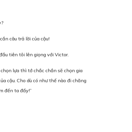
y?
ần câu trả lời của cậu!
ầu tiên tôi lên giọng với Victor.
 chọn lựa thì tớ chắc chắn sẽ chọn gia
của cậu. Cho dù có như thế nào đi chăng
âm đến ta đấy!”