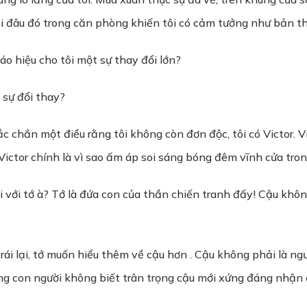
lại đâu đó trong căn phòng khiến tôi có cảm tưởng như bản t
o hiệu cho tôi một sự thay đổi lớn?
 sự đổi thay?
ắc chắn một điều rằng tôi không còn đơn độc, tôi có Victor. 
 Victor chính là vì sao ấm áp soi sáng bóng đêm vĩnh cửa tro
ơi với tớ à? Tớ là đứa con của thần chiến tranh đấy! Cậu khô
trái lại, tớ muốn hiểu thêm về cậu hơn . Cậu không phải là n
g con người không biết trân trọng cậu mới xứng đáng nhận đ