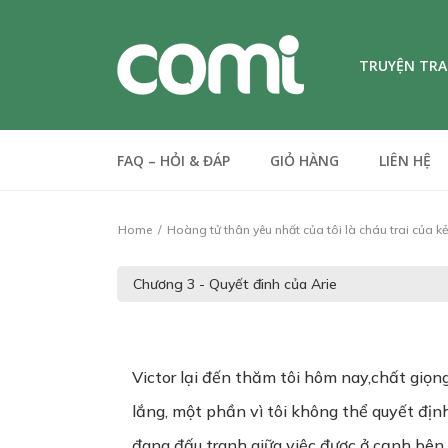
TRUYỆN TR
FAQ – HỎI & ĐÁP
GIỎ HÀNG
LIÊN HỆ
Home
Hoàng tử thân yêu nhất của tôi là cháu trai của k
Victor lại đến thăm tôi hôm nay,chất giọn
lắng, một phần vì tôi không thể quyết địn
đang đấu tranh giữa việc được ở cạnh bên 