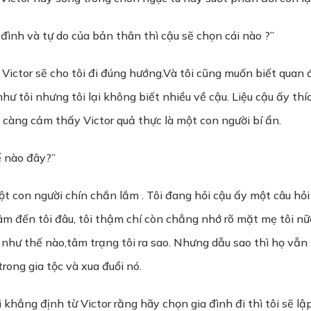
a đình và tự do của bản thân thì cậu sẽ chọn cái nào ?”
ủa Victor sẽ cho tôi đi đúng hướng.Và tôi cũng muốn biết quan
như tôi nhưng tôi lại không biết nhiều về cậu. Liệu cậu ấy th
tôi càng cảm thấy Victor quả thực là một con người bí ẩn.
hế nào đây?”
t con người chín chắn lắm . Tôi đang hỏi cậu ấy một câu hỏi 
âm đến tôi đâu, tôi thậm chí còn chẳng nhớ rõ mặt mẹ tôi nữa, 
hư thế nào,tâm trạng tôi ra sao. Nhưng dẫu sao thì họ vẫn là
rong gia tộc và xua đuổi nó.
i khẳng định từ Victor rằng hãy chọn gia đình đi thì tôi sẽ lậ