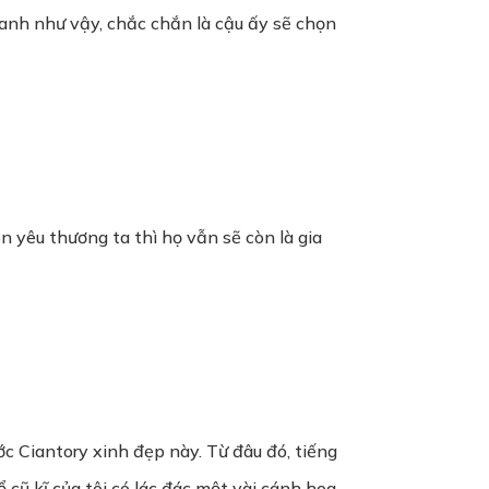
quanh như vậy, chắc chắn là cậu ấy sẽ chọn
òn yêu thương ta thì họ vẫn sẽ còn là gia
c Ciantory xinh đẹp này. Từ đâu đó, tiếng
 cũ kĩ của tôi có lác đác một vài cánh hoa,