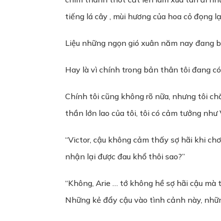
tiếng lá cây , mùi hương của hoa cỏ đọng 
Liệu những ngọn gió xuân năm nay đang bá
Hay là vì chính trong bản thân tôi đang có
Chính tôi cũng không rõ nữa, nhưng tôi ch
thần lớn lao của tôi, tôi có cảm tưởng như
“Victor, cậu không cảm thấy sợ hãi khi ch
nhận lại được đau khổ thôi sao?”
“Không, Arie … tớ không hề sợ hãi cậu mà 
Những kẻ đẩy cậu vào tình cảnh này, nhữn