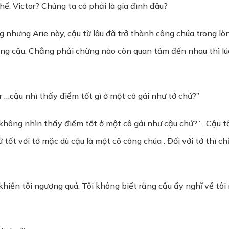
thế, Victor? Chúng ta có phải là gia đình đâu?
 nhưng Arie này, cậu từ lâu đã trở thành công chúa trong lò
g cậu. Chẳng phải chừng nào còn quan tâm đến nhau thì lúc
or …cậu nhì thấy điểm tốt gì ở một cô gái như tớ chứ?”
ể không nhìn thấy điểm tốt ở một cô gái như cậu chứ?” . Cậu t
 tốt với tớ mặc dù cậu là một cô công chúa . Đối với tớ thì c
hiến tôi ngượng quá. Tôi không biết rằng cậu ấy nghĩ về tôi 