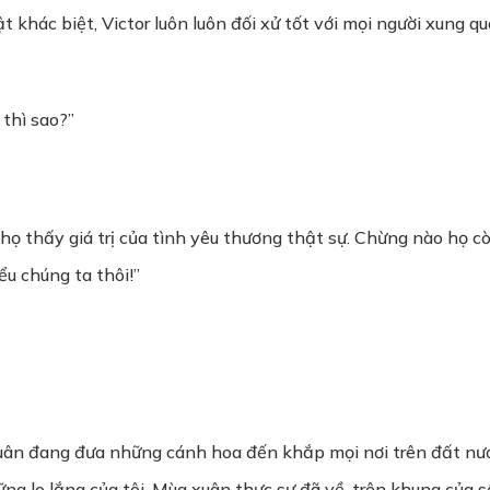
t khác biệt, Victor luôn luôn đối xử tốt với mọi người xung 
thì sao?”
o họ thấy giá trị của tình yêu thương thật sự. Chừng nào họ c
ểu chúng ta thôi!”
xuân đang đưa những cánh hoa đến khắp mọi nơi trên đất nướ
ng lo lắng của tôi. Mùa xuân thực sự đã về, trên khung của sổ