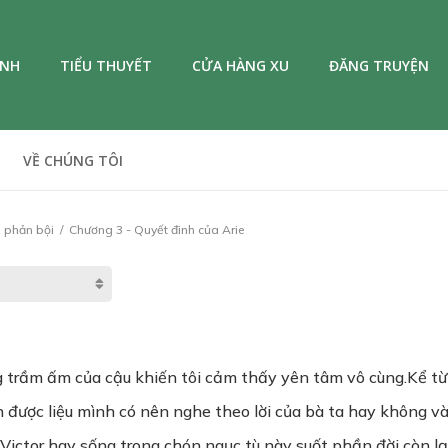
ANH
TIỂU THUYẾT
CỬA HÀNG XU
ĐĂNG TRUYỆN
VỀ CHÚNG TÔI
ẻ phản bội
Chương 3 - Quyết đinh của Arie
g trầm ấm của cậu khiến tôi cảm thấy yên tâm vô cùng.Kể từ 
h được liệu mình có nên nghe theo lời của bà ta hay không v
Victor hay sống trong chón ngục tù này suốt phần đời còn lại