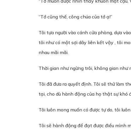
“Tớ muốn được nhìn thấy khuôn mặt cậu, V
“Tớ cũng thế, công chúa của tớ ạ!”
Tôi tựa người vào cánh cửa phòng, dựa vào 
tôi như có một sợi dây liên kết vậy , tôi 
nhau mãi mãi.
Thời gian như ngừng trôi, không gian như m
Tôi đã đưa ra quyết định. Tôi sẽ thử làm th
tại, cho dù hành động của họ thật sự khó đ
Tôi luôn mong muốn có được tự do, tôi luô
Tôi sẽ hành động để đạt được điều mình 