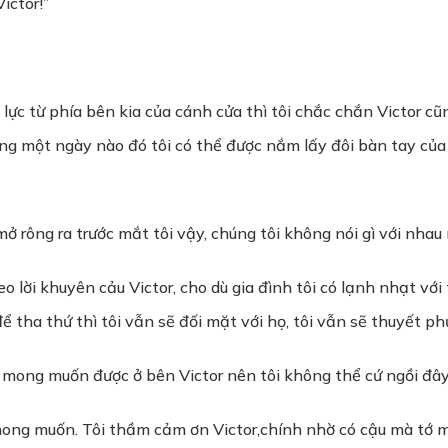
ictor!”
lực từ phía bên kia của cánh cửa thì tôi chắc chắn Victor cũ
mong một ngày nào đó tôi có thể được nắm lấy đôi bàn tay củ
ở rông ra trước mắt tôi vậy, chúng tôi không nói gì với nhau
eo lời khuyên cảu Victor, cho dù gia đình tôi có lạnh nhạt với
ể tha thứ thì tôi vẫn sẽ đối mặt với họ, tôi vẫn sẽ thuyết ph
n mong muốn được ở bên Victor nên tôi không thể cứ ngồi đâ
mong muốn. Tôi thầm cảm ơn Victor,chính nhờ có cậu mà tớ 