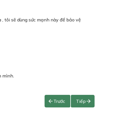
a , tôi sẽ dùng sức mạnh này để bảo vệ
h mình.
Trước
Tiếp