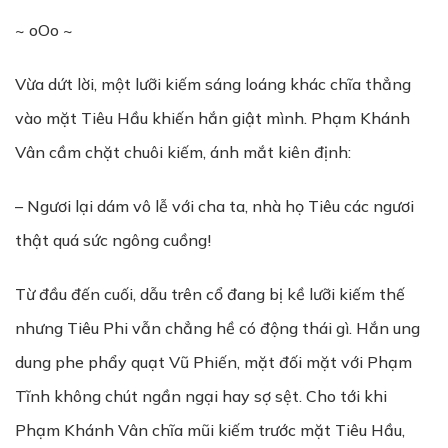
~ oOo ~
Vừa dứt lời, một lưỡi kiếm sáng loáng khác chĩa thẳng
vào mặt Tiêu Hầu khiến hắn giật mình. Phạm Khánh
Vân cầm chặt chuôi kiếm, ánh mắt kiên định:
– Ngươi lại dám vô lễ với cha ta, nhà họ Tiêu các ngươi
thật quá sức ngông cuồng!
Từ đầu đến cuối, dẫu trên cổ đang bị kề lưỡi kiếm thế
nhưng Tiêu Phi vẫn chẳng hề có động thái gì. Hắn ung
dung phe phẩy quạt Vũ Phiến, mặt đối mặt với Phạm
Tĩnh không chút ngần ngại hay sợ sệt. Cho tới khi
Phạm Khánh Vân chĩa mũi kiếm trước mặt Tiêu Hầu,