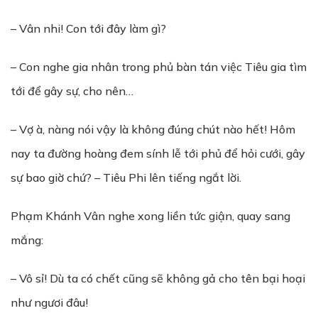
– Vân nhi! Con tới đây làm gì?
– Con nghe gia nhân trong phủ bàn tán việc Tiêu gia tìm
tới để gây sự, cho nên…
– Vợ à, nàng nói vậy là không đúng chút nào hết! Hôm
nay ta đường hoàng đem sính lễ tới phủ để hỏi cưới, gây
sự bao giờ chứ? – Tiêu Phi lên tiếng ngắt lời.
Phạm Khánh Vân nghe xong liền tức giận, quay sang
mắng:
– Vô sỉ! Dù ta có chết cũng sẽ không gả cho tên bại hoại
như ngươi đâu!