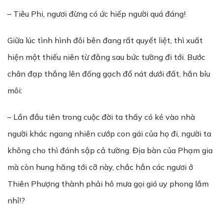
– Tiêu Phi, ngươi đừng có ức hiếp người quá đáng!
Giữa lúc tình hình đôi bên đang rất quyết liệt, thì xuất
hiện một thiếu niên từ đằng sau bức tường đi tới. Bước
chân đạp thẳng lên đống gạch đổ nát dưới đất, hắn bỉu
môi:
– Lần đầu tiên trong cuộc đời ta thấy có kẻ vào nhà
người khác ngang nhiên cướp con gái của họ đi, người ta
không cho thì đánh sập cả tường. Địa bàn của Phạm gia
mà còn hung hăng tới cỡ này, chắc hẳn các ngươi ở
Thiên Phượng thành phải hô mưa gọi gió uy phong lắm
nhỉ!?