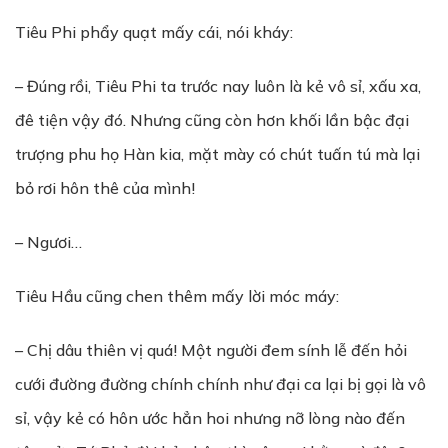
Tiêu Phi phẩy quạt mấy cái, nói kháy:
– Đúng rồi, Tiêu Phi ta trước nay luôn là kẻ vô sỉ, xấu xa,
đê tiện vậy đó. Nhưng cũng còn hơn khối lần bậc đại
trượng phu họ Hàn kia, mặt mày có chút tuấn tú mà lại
bỏ rơi hôn thê của mình!
– Ngươi…
Tiêu Hầu cũng chen thêm mấy lời móc máy:
– Chị dâu thiên vị quá! Một người đem sính lễ đến hỏi
cưới đường đường chính chính như đại ca lại bị gọi là vô
sỉ, vậy kẻ có hôn ước hẳn hoi nhưng nỡ lòng nào đến