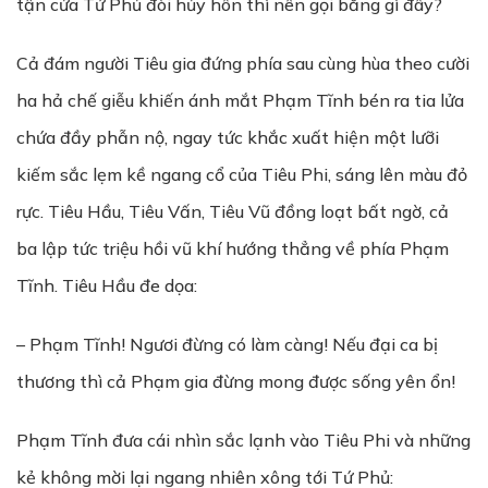
tận cửa Tứ Phủ đòi hủy hôn thì nên gọi bằng gì đây?
Cả đám người Tiêu gia đứng phía sau cùng hùa theo cười
ha hả chế giễu khiến ánh mắt Phạm Tĩnh bén ra tia lửa
chứa đầy phẫn nộ, ngay tức khắc xuất hiện một lưỡi
kiếm sắc lẹm kề ngang cổ của Tiêu Phi, sáng lên màu đỏ
rực. Tiêu Hầu, Tiêu Vấn, Tiêu Vũ đồng loạt bất ngờ, cả
ba lập tức triệu hồi vũ khí hướng thẳng về phía Phạm
Tĩnh. Tiêu Hầu đe dọa:
– Phạm Tĩnh! Ngươi đừng có làm càng! Nếu đại ca bị
thương thì cả Phạm gia đừng mong được sống yên ổn!
Phạm Tĩnh đưa cái nhìn sắc lạnh vào Tiêu Phi và những
kẻ không mời lại ngang nhiên xông tới Tứ Phủ: