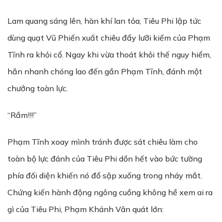
Lam quang sáng lên, hàn khí lan tỏa, Tiêu Phi lập tức
dùng quạt Vũ Phiến xuất chiêu đẩy lưỡi kiếm của Phạm
Tĩnh ra khỏi cổ. Ngay khi vừa thoát khỏi thế nguy hiểm,
hắn nhanh chóng lao đến gần Phạm Tĩnh, đánh một
chưởng toàn lực.
“Rầm!!!”
Phạm Tĩnh xoay mình tránh được sát chiêu làm cho
toàn bộ lực đánh của Tiêu Phi dồn hết vào bức tường
phía đối diện khiến nó đổ sập xuống trong nháy mắt.
Chứng kiến hành động ngông cuồng không hề xem ai ra
gì của Tiêu Phi, Phạm Khánh Vân quát lớn: