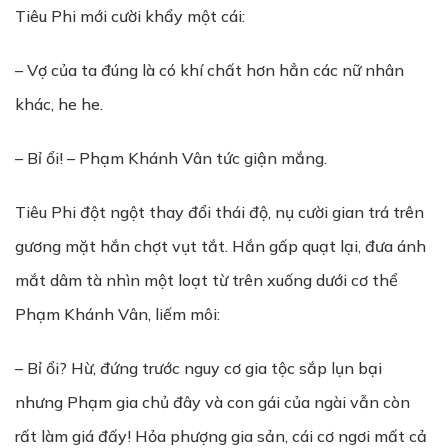
Tiêu Phi mới cười khẩy một cái:
– Vợ của ta đúng là có khí chất hơn hẳn các nữ nhân
khác, he he.
– Bỉ ổi! – Phạm Khánh Vân tức giận mắng.
Tiêu Phi đột ngột thay đổi thái độ, nụ cười gian trá trên
gương mặt hắn chợt vụt tắt. Hắn gấp quạt lại, đưa ánh
mắt dâm tà nhìn một loạt từ trên xuống dưới cơ thể
Phạm Khánh Vân, liếm môi:
– Bỉ ổi? Hừ, đứng trước nguy cơ gia tộc sắp lụn bại
nhưng Phạm gia chủ đây và con gái của ngài vẫn còn
rất làm giá đấy! Hỏa phượng gia sản, cái cơ ngơi mất cả