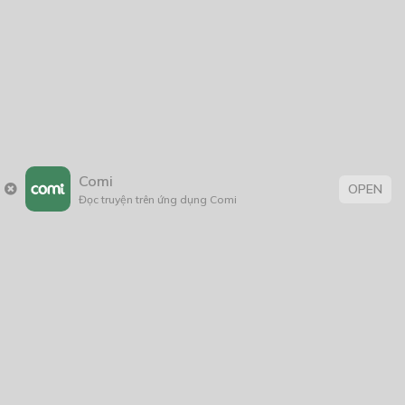
Thẻ:
huyễn huyễn
,
truyện Việt Nam
Comi
OPEN
Đọc truyện trên ứng dụng Comi
Trang chủ
Về chúng tôi
Điều khoản sử dụng
Hỏi & Đáp
Liên hệ
COMI © 2024 Comicola - Nền tảng truyện tranh bản quyền duy nhất tại
Việt Nam.
Cơ quan chủ quản: Công ty Cổ phần Comicola
Giấy xác nhận Đăng ký hoạt động phát hành Xuất bản phẩm điện tử số
2700/XN-CXBIPH do Cục Xuất bản, In và Phát hành cấp ngày 01/06/2022
Giấy Đăng kí kinh doanh số 0313105297 do Sở Kế hoạch và Đầu tư thành
phố Hồ Chí Minh cấp ngày 21/1/2015