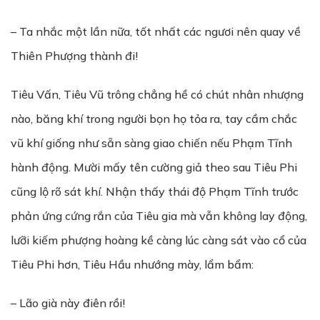
– Ta nhắc một lần nữa, tốt nhất các ngươi nên quay về
Thiên Phượng thành đi!
Tiêu Vấn, Tiêu Vũ trông chẳng hề có chút nhân nhượng
nào, băng khí trong người bọn họ tỏa ra, tay cầm chắc
vũ khí giống như sẵn sàng giao chiến nếu Phạm Tĩnh
hành động. Mười mấy tên cường giả theo sau Tiêu Phi
cũng lộ rõ sát khí. Nhận thấy thái độ Phạm Tĩnh trước
phản ứng cứng rắn của Tiêu gia mà vẫn không lay động,
lưỡi kiếm phượng hoàng kề càng lúc càng sát vào cổ của
Tiêu Phi hơn, Tiêu Hầu nhướng mày, lẩm bẩm:
– Lão già này điên rồi!