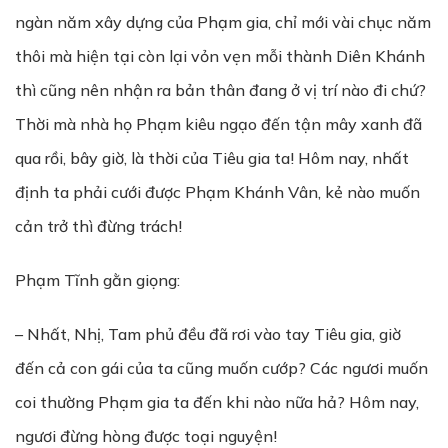
ngàn năm xây dựng của Phạm gia, chỉ mới vài chục năm
thôi mà hiện tại còn lại vỏn vẹn mỗi thành Diên Khánh
thì cũng nên nhận ra bản thân đang ở vị trí nào đi chứ?
Thời mà nhà họ Phạm kiêu ngạo đến tận mây xanh đã
qua rồi, bây giờ, là thời của Tiêu gia ta! Hôm nay, nhất
định ta phải cưới được Phạm Khánh Vân, kẻ nào muốn
cản trở thì đừng trách!
Phạm Tĩnh gằn giọng:
– Nhất, Nhị, Tam phủ đều đã rơi vào tay Tiêu gia, giờ
đến cả con gái của ta cũng muốn cướp? Các ngươi muốn
coi thường Phạm gia ta đến khi nào nữa hả? Hôm nay,
ngươi đừng hòng được toại nguyện!