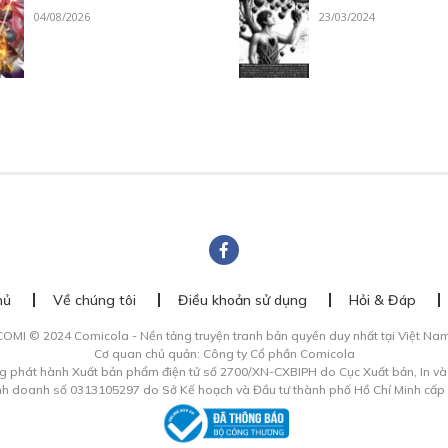
04/08/2026
23/03/2024
hủ
Về chúng tôi
Điều khoản sử dụng
Hỏi & Đáp
COMI © 2024 Comicola - Nền tảng truyện tranh bản quyền duy nhất tại Việt Nam
Cơ quan chủ quản: Công ty Cổ phần Comicola
g phát hành Xuất bản phẩm điện tử số 2700/XN-CXBIPH do Cục Xuất bản, In v
inh doanh số 0313105297 do Sở Kế hoạch và Đầu tư thành phố Hồ Chí Minh cấp