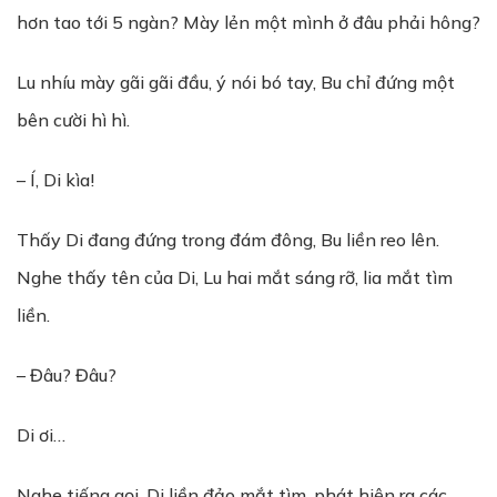
hơn tao tới 5 ngàn? Mày lẻn một mình ở đâu phải hông?
Lu nhíu mày gãi gãi đầu, ý nói bó tay, Bu chỉ đứng một
bên cười hì hì.
– Í, Di kìa!
Thấy Di đang đứng trong đám đông, Bu liền reo lên.
Nghe thấy tên của Di, Lu hai mắt sáng rỡ, lia mắt tìm
liền.
– Đâu? Đâu?
Di ơi…
Nghe tiếng gọi, Di liền đảo mắt tìm, phát hiện ra các