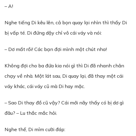
– A!
Nghe tiếng Di kêu lên, cả bọn quay lại nhìn thì thấy Di
bị vấp té. Di đứng dậy chỉ vô cái váy và nói:
– Dơ mất rồi! Các bạn đợi mình một chút nha!
Không đợi cho ba đứa kia nói gì thì Di đã nhanh chân
chạy về nhà. Một lát sau, Di quay lại, đã thay một cái
váy khác, cái váy cũ mà Di hay mặc.
– Sao Di thay đồ cũ vậy? Cái mới nãy thấy có bị dơ gì
đâu? – Lu thắc mắc hỏi.
Nghe thế, Di mỉm cười đáp: