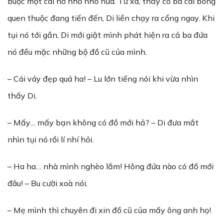
buộc một cái nơ nhỏ nhỏ nữa. Từ xa, thấy có ba cái bóng
quen thuộc đang tiến đến, Di liền chạy ra cổng ngay. Khi
tụi nó tới gần, Di mới giật mình phát hiện ra cả ba đứa
nó đều mặc những bộ đồ cũ của mình.
– Cái váy đẹp quá ha! – Lu lớn tiếng nói khi vừa nhìn
thấy Di.
– Mấy… mấy bạn không có đồ mới hả? – Di đưa mắt
nhìn tụi nó rồi lí nhí hỏi.
– Ha ha… nhà mình nghèo lắm! Hông đứa nào có đồ mới
đâu! – Bu cười xoà nói.
– Mẹ mình thì chuyên đi xin đồ cũ của mấy ông anh họ!