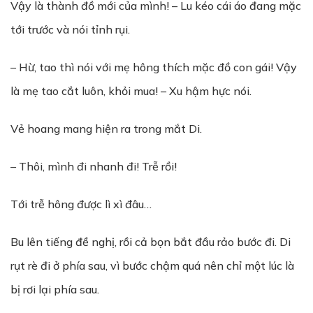
Vậy là thành đồ mới của mình! – Lu kéo cái áo đang mặc
tới trước và nói tỉnh rụi.
– Hừ, tao thì nói với mẹ hông thích mặc đồ con gái! Vậy
là mẹ tao cắt luôn, khỏi mua! – Xu hậm hực nói.
Vẻ hoang mang hiện ra trong mắt Di.
– Thôi, mình đi nhanh đi! Trễ rồi!
Tới trễ hông được lì xì đâu…
Bu lên tiếng đề nghị, rồi cả bọn bắt đầu rảo bước đi. Di
rụt rè đi ở phía sau, vì bước chậm quá nên chỉ một lúc là
bị rơi lại phía sau.