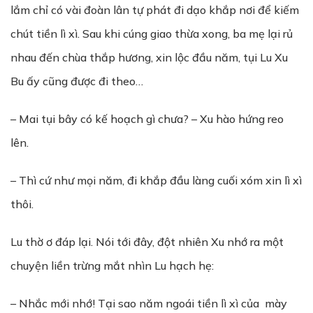
lắm chỉ có vài đoàn lân tự phát đi dạo khắp nơi để kiếm
chút tiền lì xì. Sau khi cúng giao thừa xong, ba mẹ lại rủ
nhau đến chùa thắp hương, xin lộc đầu năm, tụi Lu Xu
Bu ấy cũng được đi theo…
– Mai tụi bây có kế hoạch gì chưa? – Xu hào hứng reo
lên.
– Thì cứ như mọi năm, đi khắp đầu làng cuối xóm xin lì xì
thôi.
Lu thờ ơ đáp lại. Nói tới đây, đột nhiên Xu nhớ ra một
chuyện liền trừng mắt nhìn Lu hạch hẹ:
– Nhắc mới nhớ! Tại sao năm ngoái tiền lì xì của mày