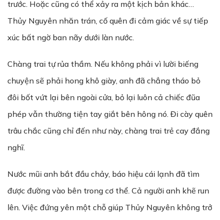
trước. Hoặc cũng có thể xảy ra một kịch bản khác…
Thủy Nguyên nhăn trán, cố quên đi cảm giác về sự tiếp
xúc bất ngờ ban nãy dưới làn nước.
Chàng trai tự rủa thầm. Nếu không phải vì lười biếng
chuyện sẽ phải hong khô giày, anh đã chẳng tháo bỏ
đôi bốt vứt lại bên ngoài cửa, bỏ lại luôn cả chiếc đũa
phép vẫn thường tiện tay giắt bên hông nó. Đi cày quên
trâu chắc cũng chỉ đến như này, chàng trai trẻ cay đắng
nghĩ.
Nước mũi anh bắt đầu chảy, báo hiệu cái lạnh đã tìm
được đường vào bên trong cơ thể. Cả người anh khẽ run
lên. Việc đứng yên một chỗ giúp Thủy Nguyên không trở