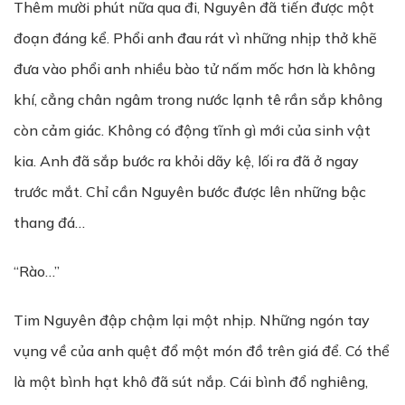
Thêm mười phút nữa qua đi, Nguyên đã tiến được một
đoạn đáng kể. Phổi anh đau rát vì những nhịp thở khẽ
đưa vào phổi anh nhiều bào tử nấm mốc hơn là không
khí, cẳng chân ngâm trong nước lạnh tê rần sắp không
còn cảm giác. Không có động tĩnh gì mới của sinh vật
kia. Anh đã sắp bước ra khỏi dãy kệ, lối ra đã ở ngay
trước mắt. Chỉ cần Nguyên bước được lên những bậc
thang đá…
“Rào…”
Tim Nguyên đập chậm lại một nhịp. Những ngón tay
vụng về của anh quệt đổ một món đồ trên giá để. Có thể
là một bình hạt khô đã sút nắp. Cái bình đổ nghiêng,