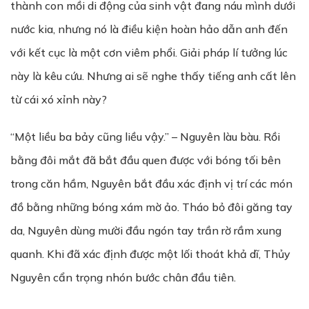
thành con mồi di động của sinh vật đang náu mình dưới
nước kia, nhưng nó là điều kiện hoàn hảo dẫn anh đến
với kết cục là một cơn viêm phổi. Giải pháp lí tưởng lúc
này là kêu cứu. Nhưng ai sẽ nghe thấy tiếng anh cất lên
từ cái xó xỉnh này?
“Một liều ba bảy cũng liều vậy.” – Nguyên làu bàu. Rồi
bằng đôi mắt đã bắt đầu quen được với bóng tối bên
trong căn hầm, Nguyên bắt đầu xác định vị trí các món
đồ bằng những bóng xám mờ ảo. Tháo bỏ đôi găng tay
da, Nguyên dùng mười đầu ngón tay trần rờ rầm xung
quanh. Khi đã xác định được một lối thoát khả dĩ, Thủy
Nguyên cẩn trọng nhón bước chân đầu tiên.