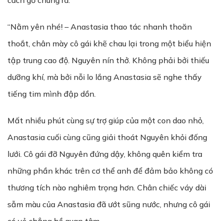
cách gỡ chúng ra.
“Nằm yên nhé! – Anastasia thao tác nhanh thoăn
thoắt, chân mày cô gái khẽ chau lại trong một biểu hiện
tập trung cao độ. Nguyên nín thở. Không phải bởi thiếu
dưỡng khí, mà bởi nỗi lo lắng Anastasia sẽ nghe thấy
tiếng tim mình đập dồn.
Mất nhiều phút cùng sự trợ giúp của một con dao nhỏ,
Anastasia cuối cùng cũng giải thoát Nguyên khỏi đống
lưới. Cô gái đỡ Nguyên đứng dậy, không quên kiểm tra
những phần khác trên cơ thể anh để đảm bảo không có
thương tích nào nghiêm trọng hơn. Chân chiếc váy dài
sẫm màu của Anastasia đã ướt sũng nước, nhưng cô gái