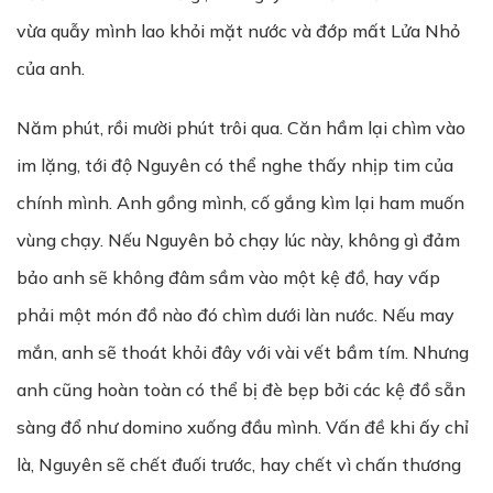
vừa quẫy mình lao khỏi mặt nước và đớp mất Lửa Nhỏ
của anh.
Năm phút, rồi mười phút trôi qua. Căn hầm lại chìm vào
im lặng, tới độ Nguyên có thể nghe thấy nhịp tim của
chính mình. Anh gồng mình, cố gắng kìm lại ham muốn
vùng chạy. Nếu Nguyên bỏ chạy lúc này, không gì đảm
bảo anh sẽ không đâm sầm vào một kệ đồ, hay vấp
phải một món đồ nào đó chìm dưới làn nước. Nếu may
mắn, anh sẽ thoát khỏi đây với vài vết bầm tím. Nhưng
anh cũng hoàn toàn có thể bị đè bẹp bởi các kệ đồ sẵn
sàng đổ như domino xuống đầu mình. Vấn đề khi ấy chỉ
là, Nguyên sẽ chết đuối trước, hay chết vì chấn thương