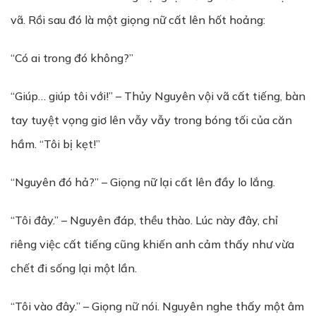
vã. Rồi sau đó là một giọng nữ cất lên hốt hoảng:
“Có ai trong đó không?”
“Giúp… giúp tôi với!” – Thủy Nguyên vội vã cất tiếng, bàn
tay tuyệt vọng giơ lên vẫy vẫy trong bóng tối của căn
hầm. “Tôi bị kẹt!”
“Nguyên đó hả?” – Giọng nữ lại cất lên đầy lo lắng.
“Tôi đây.” – Nguyên đáp, thều thào. Lúc này đây, chỉ
riêng việc cất tiếng cũng khiến anh cảm thấy như vừa
chết đi sống lại một lần.
“Tôi vào đây.” – Giọng nữ nói. Nguyên nghe thấy một âm