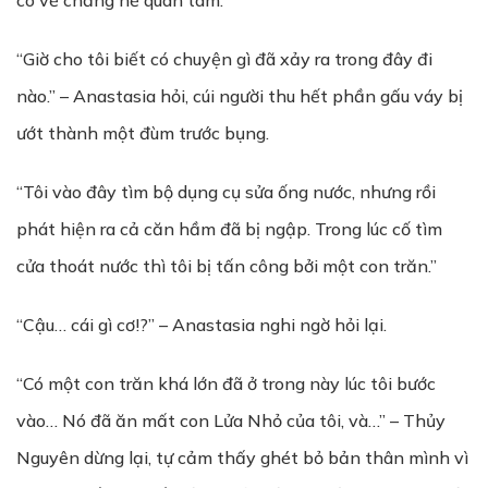
có vẻ chẳng hề quan tâm.
“Giờ cho tôi biết có chuyện gì đã xảy ra trong đây đi
nào.” – Anastasia hỏi, cúi người thu hết phần gấu váy bị
ướt thành một đùm trước bụng.
“Tôi vào đây tìm bộ dụng cụ sửa ống nước, nhưng rồi
phát hiện ra cả căn hầm đã bị ngập. Trong lúc cố tìm
cửa thoát nước thì tôi bị tấn công bởi một con trăn.”
“Cậu… cái gì cơ!?” – Anastasia nghi ngờ hỏi lại.
“Có một con trăn khá lớn đã ở trong này lúc tôi bước
vào… Nó đã ăn mất con Lửa Nhỏ của tôi, và…” – Thủy
Nguyên dừng lại, tự cảm thấy ghét bỏ bản thân mình vì