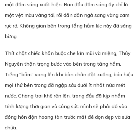
một đốm sáng xuất hiện. Ban đầu đốm sáng ấy chỉ là
một vệt màu vàng tái, rồi dần dần ngả sang vàng cam
rực rỡ. Không gian bên trong tầng hầm lúc này đã sáng
bừng.
Thít chặt chiếc khăn buộc che kín mũi và miệng, Thủy
Nguyên thận trọng bước vào bên trong tầng hầm.
Tiếng “bõm” vang lên khi bàn chân đặt xuống, báo hiệu
mọi thứ bên trong đã ngập sâu dưới ít nhất nửa mét
nước. Chàng trai khẽ rên lên, trong đầu đã kịp nhẩm
tính lượng thời gian và công sức mình sẽ phải đổ vào
đống hỗn độn hoang tàn trước mắt để dọn dẹp và sửa
chữa.