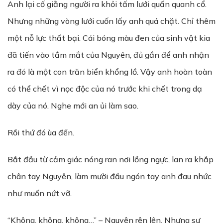
Anh lại cố giằng người ra khỏi tấm lưới quấn quanh cổ.
Nhưng những vòng lưới cuốn lấy anh quá chặt. Chỉ thêm
một nỗ lực thất bại. Cái bóng màu đen của sinh vật kia
đã tiến vào tầm mắt của Nguyên, đủ gần để anh nhận
ra đó là một con trăn biển khổng lồ. Vậy anh hoàn toàn
có thể chết vì nọc độc của nó trước khi chết trong dạ
dày của nó. Nghe mới an ủi làm sao.
Rồi thứ đó ùa đến.
Bắt đầu từ cảm giác nóng ran nơi lồng ngực, lan ra khắp
chân tay Nguyên, làm mười đầu ngón tay anh đau nhức
như muốn nứt vỡ.
“Không, không, không…” – Nguyên rên lên. Nhưng sự