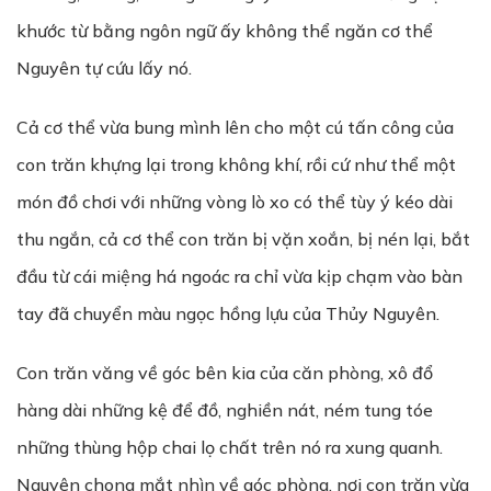
khước từ bằng ngôn ngữ ấy không thể ngăn cơ thể
Nguyên tự cứu lấy nó.
Cả cơ thể vừa bung mình lên cho một cú tấn công của
con trăn khựng lại trong không khí, rồi cứ như thể một
món đồ chơi với những vòng lò xo có thể tùy ý kéo dài
thu ngắn, cả cơ thể con trăn bị vặn xoắn, bị nén lại, bắt
đầu từ cái miệng há ngoác ra chỉ vừa kịp chạm vào bàn
tay đã chuyển màu ngọc hồng lựu của Thủy Nguyên.
Con trăn văng về góc bên kia của căn phòng, xô đổ
hàng dài những kệ để đồ, nghiền nát, ném tung tóe
những thùng hộp chai lọ chất trên nó ra xung quanh.
Nguyên chong mắt nhìn về góc phòng, nơi con trăn vừa