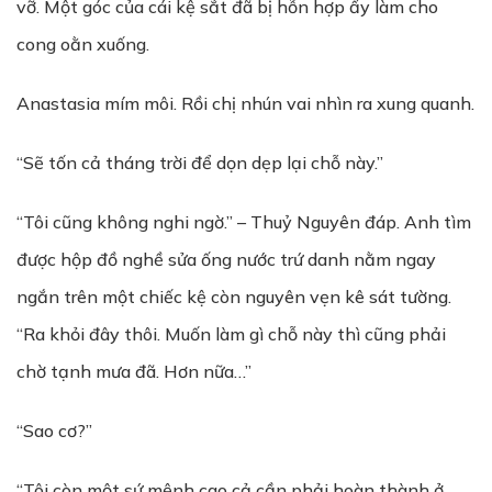
vỡ. Một góc của cái kệ sắt đã bị hỗn hợp ấy làm cho
cong oằn xuống.
Anastasia mím môi. Rồi chị nhún vai nhìn ra xung quanh.
“Sẽ tốn cả tháng trời để dọn dẹp lại chỗ này.”
“Tôi cũng không nghi ngờ.” – Thuỷ Nguyên đáp. Anh tìm
được hộp đồ nghề sửa ống nước trứ danh nằm ngay
ngắn trên một chiếc kệ còn nguyên vẹn kê sát tường.
“Ra khỏi đây thôi. Muốn làm gì chỗ này thì cũng phải
chờ tạnh mưa đã. Hơn nữa…”
“Sao cơ?”
“Tôi còn một sứ mệnh cao cả cần phải hoàn thành ở