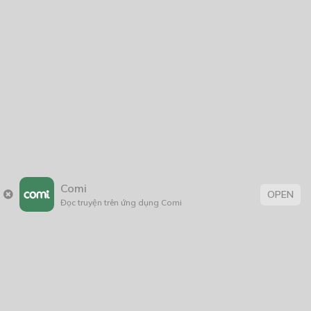
21/08/2021
WORLD
03/07/2020
Project Icon
16/08/2018
Comi
OPEN
Đọc truyện trên ứng dụng Comi
Quang Minh Thánh Thổ
14/08/2020