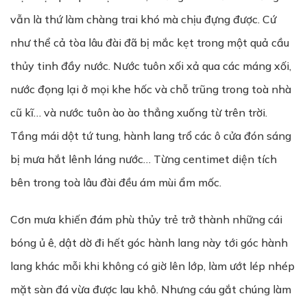
vẫn là thứ làm chàng trai khó mà chịu đựng được. Cứ
như thể cả tòa lâu đài đã bị mắc kẹt trong một quả cầu
thủy tinh đầy nước. Nước tuôn xối xả qua các máng xối,
nước đọng lại ở mọi khe hốc và chỗ trũng trong toà nhà
cũ kĩ… và nước tuôn ào ào thẳng xuống từ trên trời.
Tầng mái dột tứ tung, hành lang trổ các ô cửa đón sáng
bị mưa hắt lênh láng nước… Từng centimet diện tích
bên trong toà lâu đài đều ám mùi ẩm mốc.
Cơn mưa khiến đám phù thủy trẻ trở thành những cái
bóng ủ ê, dật dờ đi hết góc hành lang này tới góc hành
lang khác mỗi khi không có giờ lên lớp, làm ướt lép nhép
mặt sàn đá vừa được lau khô. Nhưng cáu gắt chúng làm