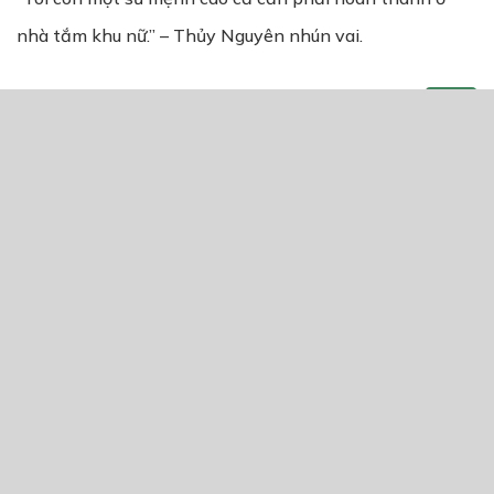
nhà tắm khu nữ.” – Thủy Nguyên nhún vai.
THẢO LUẬN TRUYỆN NÀY
Để lại một bình luận
You must
Register
or
Login
to post a comment.
CÓ THỂ BẠN CŨNG THÍCH
CHỦ NHÂN CỦA ENEMUGEN