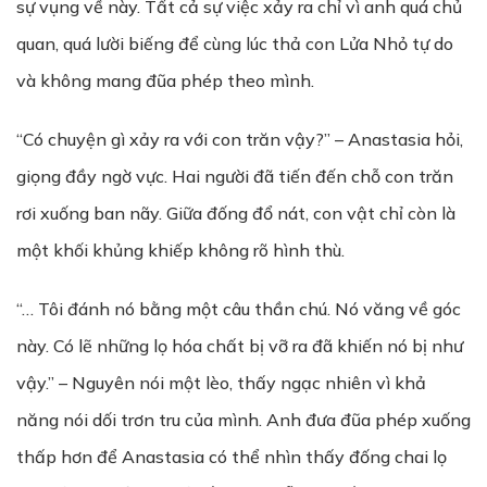
sự vụng về này. Tất cả sự việc xảy ra chỉ vì anh quá chủ
quan, quá lười biếng để cùng lúc thả con Lửa Nhỏ tự do
và không mang đũa phép theo mình.
“Có chuyện gì xảy ra với con trăn vậy?” – Anastasia hỏi,
giọng đầy ngờ vực. Hai người đã tiến đến chỗ con trăn
rơi xuống ban nãy. Giữa đống đổ nát, con vật chỉ còn là
một khối khủng khiếp không rõ hình thù.
“… Tôi đánh nó bằng một câu thần chú. Nó văng về góc
này. Có lẽ những lọ hóa chất bị vỡ ra đã khiến nó bị như
vậy.” – Nguyên nói một lèo, thấy ngạc nhiên vì khả
năng nói dối trơn tru của mình. Anh đưa đũa phép xuống
thấp hơn để Anastasia có thể nhìn thấy đống chai lọ