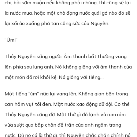
chi, bởi sớm muộn nếu không phải chúng, thì cũng sẽ lại
là nước mưa, hoặc một chỗ đọng nước quái gở nào đó sẽ
lại xối ào xuống phá tan công sức của Nguyên.
“Ùm!”
Thủy Nguyên sững người. Âm thanh bất thường vang
lên phía sau lưng anh. Nó không giống với âm thanh của
một món đồ rơi khỏi kệ. Nó giống với tiếng…
Một tiếng “ùm” nữa lại vang lên. Không gian bên trong
căn hầm vụt tối đen. Mặt nước xao động dữ dội. Cơ thể
Thủy Nguyên cứng đờ. Một thứ gì đó lạnh và ram rám
vừa sượt qua bắp chân để trần của anh ngâm trong
nước. Dù nó có là thứ gì, thì Nguyên chắc chắn chính nó