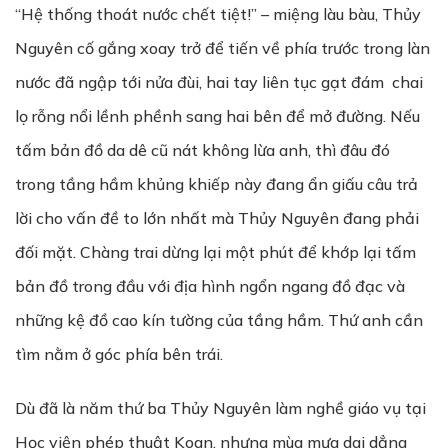
“Hệ thống thoát nước chết tiệt!” – miệng làu bàu, Thủy
Nguyên cố gắng xoay trở để tiến về phía trước trong làn
nước đã ngập tới nửa đùi, hai tay liên tục gạt đám chai
lọ rỗng nổi lềnh phềnh sang hai bên để mở đường. Nếu
tấm bản đồ da dê cũ nát không lừa anh, thì đâu đó
trong tầng hầm khủng khiếp này đang ẩn giấu câu trả
lời cho vấn đề to lớn nhất mà Thủy Nguyên đang phải
đối mặt. Chàng trai dừng lại một phút để khớp lại tấm
bản đồ trong đầu với địa hình ngổn ngang đồ đạc và
những kệ đồ cao kín tường của tầng hầm. Thứ anh cần
tìm nằm ở góc phía bên trái.
Dù đã là năm thứ ba Thủy Nguyên làm nghề giáo vụ tại
Học viện phép thuật Koan, nhưng mùa mưa dai dẳng