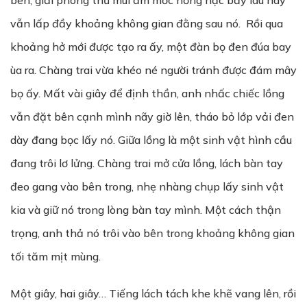
bên, giải phóng thứ mùi ẩm mốc nồng nặc bấy lâu nay
vẫn lấp đầy khoảng không gian đằng sau nó. Rồi qua
khoảng hở mới được tạo ra ấy, một đàn bọ đen đúa bay
ùa ra. Chàng trai vừa khéo né người tránh được đám mây
bọ ấy. Mất vài giây để định thần, anh nhấc chiếc lồng
vẫn đặt bên cạnh mình nãy giờ lên, tháo bỏ lớp vải đen
dày đang bọc lấy nó. Giữa lồng là một sinh vật hình cầu
đang trôi lơ lửng. Chàng trai mở cửa lồng, lách bàn tay
đeo gang vào bên trong, nhẹ nhàng chụp lấy sinh vật
kia và giữ nó trong lòng bàn tay mình. Một cách thận
trọng, anh thả nó trôi vào bên trong khoảng không gian
tối tăm mịt mùng.
Một giây, hai giây… Tiếng lách tách khe khẽ vang lên, rồi